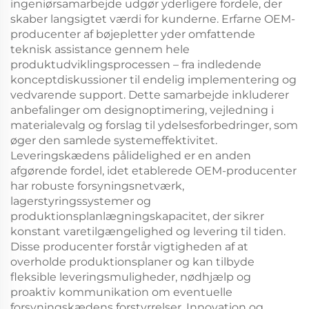
ingeniørsamarbejde udgør yderligere fordele, der
skaber langsigtet værdi for kunderne. Erfarne OEM-
producenter af bøjepletter yder omfattende
teknisk assistance gennem hele
produktudviklingsprocessen – fra indledende
konceptdiskussioner til endelig implementering og
vedvarende support. Dette samarbejde inkluderer
anbefalinger om designoptimering, vejledning i
materialevalg og forslag til ydelsesforbedringer, som
øger den samlede systemeffektivitet.
Leveringskædens pålidelighed er en anden
afgørende fordel, idet etablerede OEM-producenter
har robuste forsyningsnetværk,
lagerstyringssystemer og
produktionsplanlægningskapacitet, der sikrer
konstant varetilgængelighed og levering til tiden.
Disse producenter forstår vigtigheden af at
overholde produktionsplaner og kan tilbyde
fleksible leveringsmuligheder, nødhjælp og
proaktiv kommunikation om eventuelle
forsyningskædens forstyrrelser. Innovation og