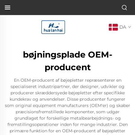
DA
bøjningsplade OEM-
producent
En OEM-producent af bøjepletter repræsenterer en
specialiseret industripartner, der designer, udvikler og
producerer skræddersyede bøjepletter efter specifikke
kundekrav og anvendelser. Disse producenter fungerer
som original equipment manufacturers (OEM'er) og skaber
præcisionsfremstillede komponenter, som udgør
grundlaget for forskellige metalbearbejdnings- og
fremstillingsoperationer inden for mange industrier. Den
primære funktion for en OEM-producent af bøjepletter