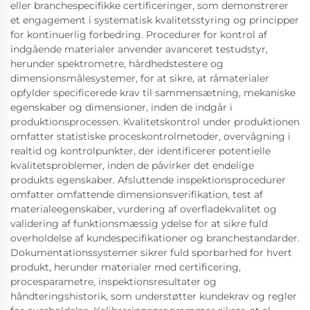
eller branchespecifikke certificeringer, som demonstrerer
et engagement i systematisk kvalitetsstyring og principper
for kontinuerlig forbedring. Procedurer for kontrol af
indgående materialer anvender avanceret testudstyr,
herunder spektrometre, hårdhedstestere og
dimensionsmålesystemer, for at sikre, at råmaterialer
opfylder specificerede krav til sammensætning, mekaniske
egenskaber og dimensioner, inden de indgår i
produktionsprocessen. Kvalitetskontrol under produktionen
omfatter statistiske proceskontrolmetoder, overvågning i
realtid og kontrolpunkter, der identificerer potentielle
kvalitetsproblemer, inden de påvirker det endelige
produkts egenskaber. Afsluttende inspektionsprocedurer
omfatter omfattende dimensionsverifikation, test af
materialeegenskaber, vurdering af overfladekvalitet og
validering af funktionsmæssig ydelse for at sikre fuld
overholdelse af kundespecifikationer og branchestandarder.
Dokumentationssystemer sikrer fuld sporbarhed for hvert
produkt, herunder materialer med certificering,
procesparametre, inspektionsresultater og
håndteringshistorik, som understøtter kundekrav og regler