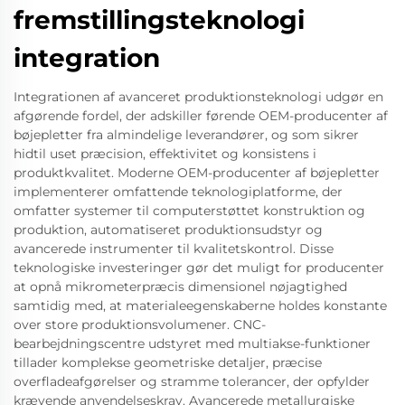
fremstillingsteknologi
integration
Integrationen af avanceret produktionsteknologi udgør en
afgørende fordel, der adskiller førende OEM-producenter af
bøjepletter fra almindelige leverandører, og som sikrer
hidtil uset præcision, effektivitet og konsistens i
produktkvalitet. Moderne OEM-producenter af bøjepletter
implementerer omfattende teknologiplatforme, der
omfatter systemer til computerstøttet konstruktion og
produktion, automatiseret produktionsudstyr og
avancerede instrumenter til kvalitetskontrol. Disse
teknologiske investeringer gør det muligt for producenter
at opnå mikrometerpræcis dimensionel nøjagtighed
samtidig med, at materialeegenskaberne holdes konstante
over store produktionsvolumener. CNC-
bearbejdningscentre udstyret med multiakse-funktioner
tillader komplekse geometriske detaljer, præcise
overfladeafgørelser og stramme tolerancer, der opfylder
krævende anvendelseskrav. Avancerede metallurgiske