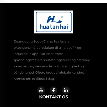
Guangdong South China Sea leverer
præcisionsmåleprodukter til smart trafik og
industrielle applikationer. Vores
spændingsmålere, belastningsceller og bærbare
akselvægtssystemer yder høj nøjagtighed og
pålidelighed. Oftere brugt af globale kunder.
Anmod om et tilbud i dag.
KONTAKT OS