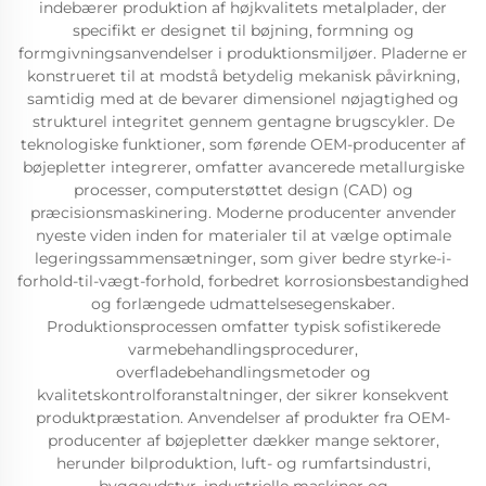
indebærer produktion af højkvalitets metalplader, der
specifikt er designet til bøjning, formning og
formgivningsanvendelser i produktionsmiljøer. Pladerne er
konstrueret til at modstå betydelig mekanisk påvirkning,
samtidig med at de bevarer dimensionel nøjagtighed og
strukturel integritet gennem gentagne brugscykler. De
teknologiske funktioner, som førende OEM-producenter af
bøjepletter integrerer, omfatter avancerede metallurgiske
processer, computerstøttet design (CAD) og
præcisionsmaskinering. Moderne producenter anvender
nyeste viden inden for materialer til at vælge optimale
legeringssammensætninger, som giver bedre styrke-i-
forhold-til-vægt-forhold, forbedret korrosionsbestandighed
og forlængede udmattelsesegenskaber.
Produktionsprocessen omfatter typisk sofistikerede
varmebehandlingsprocedurer,
overfladebehandlingsmetoder og
kvalitetskontrolforanstaltninger, der sikrer konsekvent
produktpræstation. Anvendelser af produkter fra OEM-
producenter af bøjepletter dækker mange sektorer,
herunder bilproduktion, luft- og rumfartsindustri,