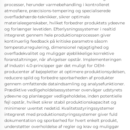
processer, herunder varmebehandling i kontrolleret
atmosfære, præcisions-tempering og specialiserede
overfladehærde-teknikker, sikrer optimale
materialeegenskaber, hvilket forbedrer produktets ydeevne
og forlænger levetiden. Efterlysningssystemer i realtid
integreret gennem hele produktionsprocessen giver
kontinuerlig feedback på kritiske parametre såsom
temperaturregulering, dimensionel nøjagtighed og
overfladekvalitet og muliggør øjeblikkelige korrektive
foranstaltninger, når afvigelser opstår. Implementeringen
af Industri 4.0-principper gør det muligt for OEM-
producenter af bøjepletter at optimere produktionsydelsen,
reducere spild og forbedre sporbarheden af produkter
gennem omfattende dataindsamling og analysefunktioner.
Prædiktive vedligeholdelsessystemer overvåger udstyrets
ydeevne og planlægger vedligeholdelse, inden potentielle
fejl opstår, hvilket sikrer stabil produktionskapacitet og
minimerer uventet nedetid. Kvalitetsstyringssystemer
integreret med produktionsstyringssystemer giver fuld
dokumentation og sporbarhed for hvert enkelt produkt,
understøtter overholdelse af regler og krav og muliggør