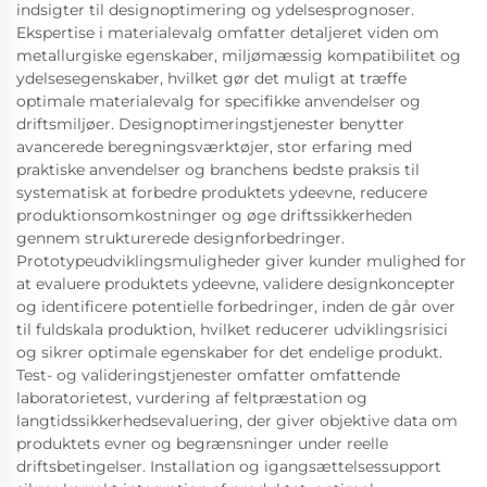
indsigter til designoptimering og ydelsesprognoser.
Ekspertise i materialevalg omfatter detaljeret viden om
metallurgiske egenskaber, miljømæssig kompatibilitet og
ydelsesegenskaber, hvilket gør det muligt at træffe
optimale materialevalg for specifikke anvendelser og
driftsmiljøer. Designoptimeringstjenester benytter
avancerede beregningsværktøjer, stor erfaring med
praktiske anvendelser og branchens bedste praksis til
systematisk at forbedre produktets ydeevne, reducere
produktionsomkostninger og øge driftssikkerheden
gennem strukturerede designforbedringer.
Prototypeudviklingsmuligheder giver kunder mulighed for
at evaluere produktets ydeevne, validere designkoncepter
og identificere potentielle forbedringer, inden de går over
til fuldskala produktion, hvilket reducerer udviklingsrisici
og sikrer optimale egenskaber for det endelige produkt.
Test- og valideringstjenester omfatter omfattende
laboratorietest, vurdering af feltpræstation og
langtidssikkerhedsevaluering, der giver objektive data om
produktets evner og begrænsninger under reelle
driftsbetingelser. Installation og igangsættelsessupport