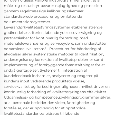
for overholdelse. Kalibreringsprogrammer sikrer, at al
måle- og testudstyr bevarer nøjagtighed og præcision
gennem regelmæssige kalibreringsskemaer,
standardiserede procedurer og omfattende
dokumentationssystemer.
Leverandørkvalitetsstyringssystemer etablerer strenge
godkendelseskriterier, løbende ydelsesovervågning og
partnerskaber for kontinuerlig forbedring med
materialeleverandører og serviceydere, som understøtter
de samlede kvalitetsmål. Procedurer for håndtering af
afvigelser sikrer systematiske metoder til identifikation,
undersøgelse og korrektion af kvalitetsproblemer samt
implementering af forebyggende foranstaltninger for at
undgå gentagelser. Systemer til integration af
kundefeedback indsamler, analyserer og reagerer på
kundens input vedrørende produktets ydelse,
servicekvalitet og forbedringsmuligheder, hvilket driver en
kontinuerlig forbedring af kvalitetsstyringens effektivitet.
Uddannelses- og kompetenceudviklingsprogrammer sikrer,
at al personale besidder den viden, færdigheder og
forståelse, der er nødvendig for at opretholde
kvalitetsstandarder og bidrage til løbende