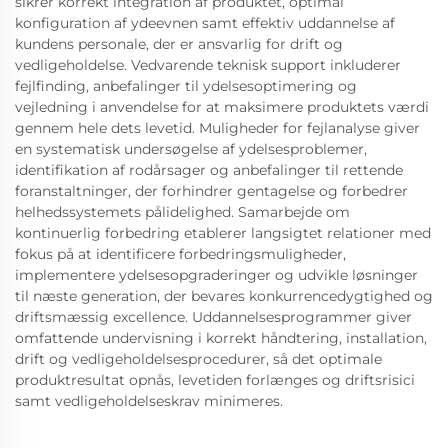
sikrer korrekt integration af produktet, optimal
konfiguration af ydeevnen samt effektiv uddannelse af
kundens personale, der er ansvarlig for drift og
vedligeholdelse. Vedvarende teknisk support inkluderer
fejlfinding, anbefalinger til ydelsesoptimering og
vejledning i anvendelse for at maksimere produktets værdi
gennem hele dets levetid. Muligheder for fejlanalyse giver
en systematisk undersøgelse af ydelsesproblemer,
identifikation af rodårsager og anbefalinger til rettende
foranstaltninger, der forhindrer gentagelse og forbedrer
helhedssystemets pålidelighed. Samarbejde om
kontinuerlig forbedring etablerer langsigtet relationer med
fokus på at identificere forbedringsmuligheder,
implementere ydelsesopgraderinger og udvikle løsninger
til næste generation, der bevares konkurrencedygtighed og
driftsmæssig excellence. Uddannelsesprogrammer giver
omfattende undervisning i korrekt håndtering, installation,
drift og vedligeholdelsesprocedurer, så det optimale
produktresultat opnås, levetiden forlænges og driftsrisici
samt vedligeholdelseskrav minimeres.