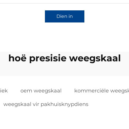
Dien in
hoë presisie weegskaal
iek
oem weegskaal
kommerciële weegska
weegskaal vir pakhuisknypdiens