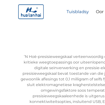
Tuisbladsy
Oor
ʼN Hoë-presisieweegskaal verteenwoordig 
kritieke weegtoepassings oor uiteenlopend
digitale seinverwerking en presisie-
presisieweegskaal bevat toestande van die j
gewoonlik aflesings tot 0,1 milligram of self
sluit elektromagnetiese kragherstelstels
omgewingsfaktore soos temperatu
presisieweegskaaleenhede is uitgeru
konnektiwiteitsopties, insluitend USB, E