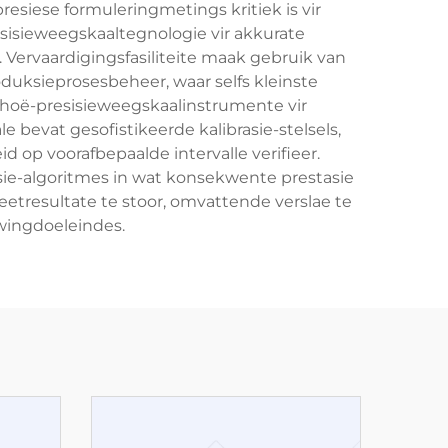
esiese formuleringmetings kritiek is vir
sisieweegskaaltegnologie vir akkurate
 Vervaardigingsfasiliteite maak gebruik van
duksieprosesbeheer, waar selfs kleinste
p hoë-presisieweegskaalinstrumente vir
bevat gesofistikeerde kalibrasie-stelsels,
op voorafbepaalde intervalle verifieer.
e-algoritmes in wat konsekwente prestasie
tresultate te stoor, omvattende verslae te
ewingdoeleindes.