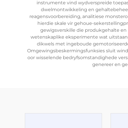
instrumente vind wydverspreide toepassi
dwelmontwikkeling en gehaltebeheerpr
reagensvoorbereiding, analitiese monsterop
hierdie skale vir gehoue-sekerstelling
gewigsverskille die produkgehalte en 
wetenskaplike eksperimente wat uitstaande
dikwels met ingeboude gemotoriseerde k
Omgewingsbeskermingsfunksies sluit winds
oor wisselende bedryfsomstandighede verse
genereer en ged