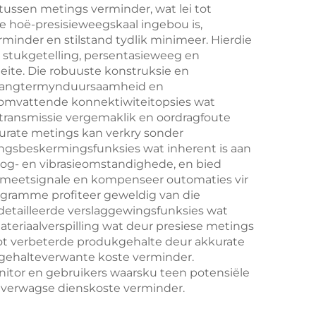
ussen metings verminder, wat lei tot
ke hoë-presisieweegskaal ingebou is,
nder en stilstand tydlik minimeer. Hierdie
stukgetelling, persentasieweeg en
teite. Die robuuste konstruksie en
er langtermynduursaamheid en
 omvattende konnektiwiteitopsies wat
transmissie vergemaklik en oordragfoute
urate metings kan verkry sonder
ngsbeskermingsfunksies wat inherent is aan
vog- en vibrasieomstandighede, en bied
d meetsignale en kompenseer outomaties vir
rogramme profiteer geweldig van die
etailleerde verslaggewingsfunksies wat
eriaalverspilling wat deur presiese metings
ot verbeterde produkgehalte deur akkurate
n gehalteverwante koste verminder.
itor en gebruikers waarsku teen potensiële
nverwagse dienskoste verminder.