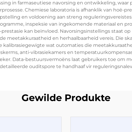
ng in farmaseutiese navorsing en ontwikkeling, waar pr
osesse. Chemiese laboratoria is afhanklik van hoë-pre
stelling en voldoening aan streng reguleringsvereistes.
programme, inspeksie van ingekomende materiaal en pro
-prestasie kan beïnvloed. Navorsingsinstellings staat o
 meetakkuraatheid en herhaalbaarheid vereis. Die skale 
alibrasiegewigte wat outomaties die meetakkuraatheid 
kerms, anti-vibrasiekamers en temperatuurkompensasi
ker. Data-bestuursvermoëns laat gebruikers toe om mee
etailleerde ouditspore te handhaaf vir reguleringsnal
Gewilde Produkte