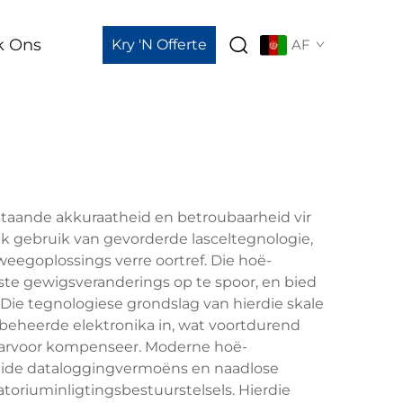
k Ons
Kry 'n Offerte
AF
taande akkuraatheid en betroubaarheid vir
k gebruik van gevorderde lasceltegnologie,
eegoplossings verre oortref. Die hoë-
nste gewigsveranderings op te spoor, en bied
. Die tegnologiese grondslag van hierdie skale
rbeheerde elektronika in, wat voortdurend
aarvoor kompenseer. Moderne hoë-
eide dataloggingvermoëns en naadlose
atoriuminligtingsbestuurstelsels. Hierdie