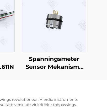
Spanningsmeter
L611N
Sensor Mekanisme
PT306
wings revolutioneer. Hierdie instrumente
ate verseker vir kritieke toepassings.