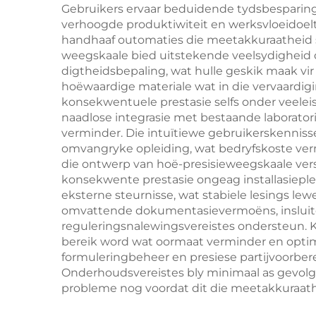
Gebruikers ervaar beduidende tydsbesparing 
verhoogde produktiwiteit en werksvloeidoeltr
handhaaf outomaties die meetakkuraatheid s
weegskaale bied uitstekende veelsydigheid
digtheidsbepaling, wat hulle geskik maak vir
hoëwaardige materiale wat in die vervaardi
konsekwentuele prestasie selfs onder veele
naadlose integrasie met bestaande laborato
verminder. Die intuïtiewe gebruikerskennis
omvangryke opleiding, wat bedryfskoste ve
die ontwerp van hoë-presisieweegskaale ver
konsekwente prestasie ongeag installasiepl
eksterne steurnisse, wat stabiele lesings l
omvattende dokumentasievermoëns, insluite
reguleringsnalewingsvereistes ondersteun. 
bereik word wat oormaat verminder en optim
formuleringbeheer en presiese partijvoorber
Onderhoudsvereistes bly minimaal as gevolg
probleme nog voordat dit die meetakkuraath