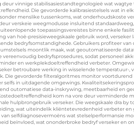
deur vinnige stabilisasiestandtegnologieë wat wagtye t
effendheid. Die gevorderde kalibrasiestelsels wat in el
onder menslike tussenkoms, wat onderhoudskoste vermi
 deur verskeie weegmodusse insluitend standaardweeg, 
 uiteenlopende toepassingsvereistes binne enkele fasili
ging van hoë-presisieweegskaale gebruik word, versek
isende bedryfsomstandighede. Gebruikers profiteer van
riumstelsels moontlik maak, wat geoutomatiseerde data
se vereenvoudig bedryfsprosedures, sodat personeel akk
rminder en werkplekdoeltreffendheid verbeter. Omgewi
seker betroubare werking in wisselende temperatuur-, 
ek. Die gevorderde filteralgoritmes monitor voortduren
ewer selfs in uitdagende omgewings. Kwaliteitsekeringsp
nd outomatiese data-inskrywing, meetbaarheid en ged
Kostedoeltreffendheid kom na vore deur verminderde mat
ale hulpbrongebruik verseker. Die weegskaale dra by t
eiding, wat uiteindelik kliëntetevredenheid verbeter e
 van selfdiagnosevermoëns wat stelselperformansie mon
eid beïnvloed, wat ononderbroke bedryf verseker en o