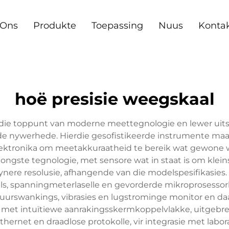
 Ons
Produkte
Toepassing
Nuus
Konta
hoë presisie weegskaal
die toppunt van moderne meettegnologie en lewer uits
e nywerhede. Hierdie gesofistikeerde instrumente maa
elektronika om meetakkuraatheid te bereik wat gewone w
ongste tegnologie, met sensore wat in staat is om klei
s fynere resolusie, afhangende van die modelspesifikasies
els, spanningmeterlaselle en gevorderde mikroprosesso
urswankings, vibrasies en lugstrominge monitor en d
s met intuïtiewe aanrakingsskermkoppelvlakke, uitgebr
thernet en draadlose protokolle, vir integrasie met labor