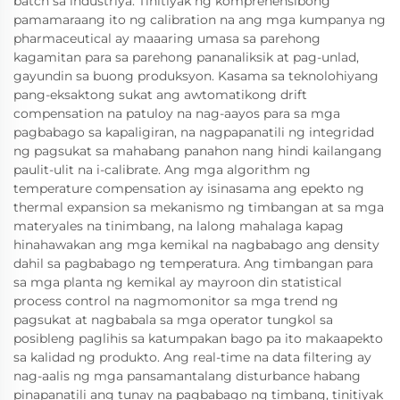
batch sa industriya. Tinitiyak ng komprehensibong
pamamaraang ito ng calibration na ang mga kumpanya ng
pharmaceutical ay maaaring umasa sa parehong
kagamitan para sa parehong pananaliksik at pag-unlad,
gayundin sa buong produksyon. Kasama sa teknolohiyang
pang-eksaktong sukat ang awtomatikong drift
compensation na patuloy na nag-aayos para sa mga
pagbabago sa kapaligiran, na nagpapanatili ng integridad
ng pagsukat sa mahabang panahon nang hindi kailangang
paulit-ulit na i-calibrate. Ang mga algorithm ng
temperature compensation ay isinasama ang epekto ng
thermal expansion sa mekanismo ng timbangan at sa mga
materyales na tinimbang, na lalong mahalaga kapag
hinahawakan ang mga kemikal na nagbabago ang density
dahil sa pagbabago ng temperatura. Ang timbangan para
sa mga planta ng kemikal ay mayroon din statistical
process control na nagmomonitor sa mga trend ng
pagsukat at nagbabala sa mga operator tungkol sa
posibleng paglihis sa katumpakan bago pa ito makaapekto
sa kalidad ng produkto. Ang real-time na data filtering ay
nag-aalis ng mga pansamantalang disturbance habang
pinapanatili ang tunay na pagbabago ng timbang, tinitiyak