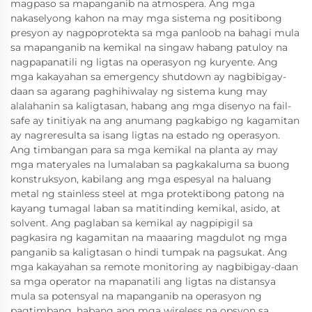
magpaso sa mapanganib na atmospera. Ang mga
nakaselyong kahon na may mga sistema ng positibong
presyon ay nagpoprotekta sa mga panloob na bahagi mula
sa mapanganib na kemikal na singaw habang patuloy na
nagpapanatili ng ligtas na operasyon ng kuryente. Ang
mga kakayahan sa emergency shutdown ay nagbibigay-
daan sa agarang paghihiwalay ng sistema kung may
alalahanin sa kaligtasan, habang ang mga disenyo na fail-
safe ay tinitiyak na ang anumang pagkabigo ng kagamitan
ay nagreresulta sa isang ligtas na estado ng operasyon.
Ang timbangan para sa mga kemikal na planta ay may
mga materyales na lumalaban sa pagkakaluma sa buong
konstruksyon, kabilang ang mga espesyal na haluang
metal ng stainless steel at mga protektibong patong na
kayang tumagal laban sa matitinding kemikal, asido, at
solvent. Ang paglaban sa kemikal ay nagpipigil sa
pagkasira ng kagamitan na maaaring magdulot ng mga
panganib sa kaligtasan o hindi tumpak na pagsukat. Ang
mga kakayahan sa remote monitoring ay nagbibigay-daan
sa mga operator na mapanatili ang ligtas na distansya
mula sa potensyal na mapanganib na operasyon ng
pagtimbang, habang ang mga wireless na opsyon sa