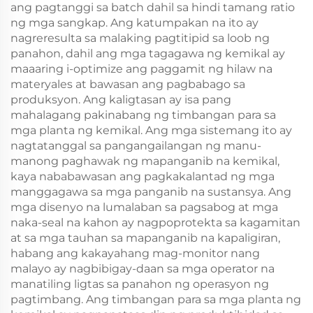
ang pagtanggi sa batch dahil sa hindi tamang ratio
ng mga sangkap. Ang katumpakan na ito ay
nagreresulta sa malaking pagtitipid sa loob ng
panahon, dahil ang mga tagagawa ng kemikal ay
maaaring i-optimize ang paggamit ng hilaw na
materyales at bawasan ang pagbabago sa
produksyon. Ang kaligtasan ay isa pang
mahalagang pakinabang ng timbangan para sa
mga planta ng kemikal. Ang mga sistemang ito ay
nagtatanggal sa pangangailangan ng manu-
manong paghawak ng mapanganib na kemikal,
kaya nababawasan ang pagkakalantad ng mga
manggagawa sa mga panganib na sustansya. Ang
mga disenyo na lumalaban sa pagsabog at mga
naka-seal na kahon ay nagpoprotekta sa kagamitan
at sa mga tauhan sa mapanganib na kapaligiran,
habang ang kakayahang mag-monitor nang
malayo ay nagbibigay-daan sa mga operator na
manatiling ligtas sa panahon ng operasyon ng
pagtimbang. Ang timbangan para sa mga planta ng