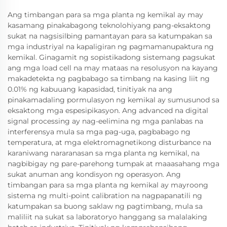
Ang timbangan para sa mga planta ng kemikal ay may
kasamang pinakabagong teknolohiyang pang-eksaktong
sukat na nagsisilbing pamantayan para sa katumpakan sa
mga industriyal na kapaligiran ng pagmamanupaktura ng
kemikal. Ginagamit ng sopistikadong sistemang pagsukat
ang mga load cell na may mataas na resolusyon na kayang
makadetekta ng pagbabago sa timbang na kasing liit ng
0.01% ng kabuuang kapasidad, tinitiyak na ang
pinakamadaling pormulasyon ng kemikal ay sumusunod sa
eksaktong mga espesipikasyon. Ang advanced na digital
signal processing ay nag-eelimina ng mga panlabas na
interferensya mula sa mga pag-uga, pagbabago ng
temperatura, at mga elektromagnetikong disturbance na
karaniwang nararanasan sa mga planta ng kemikal, na
nagbibigay ng pare-parehong tumpak at maaasahang mga
sukat anuman ang kondisyon ng operasyon. Ang
timbangan para sa mga planta ng kemikal ay mayroong
sistema ng multi-point calibration na nagpapanatili ng
katumpakan sa buong saklaw ng pagtimbang, mula sa
maliliit na sukat sa laboratoryo hanggang sa malalaking