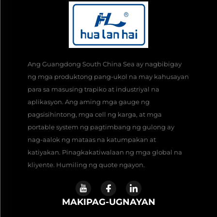
Ang Guangdong South China Sea ay nagbibigay
ng mga produktong pang-ukol na may kahusayan
para sa masusing trapiko at industriyal na
aplikasyon. Ang aming mga gauge ng
pagsisihintong, mga cell ng karga, at mga
portable system ng pagtimbang ng gulong ay
nag-aalok ng mataas na katumpakan at
katiyakan. Pinagkakatiwalaan ng mga global na
kliyente. Humiling ng quote ngayon.
MAKIPAG-UGNAYAN