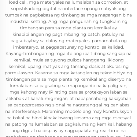
load cell, mga materyales na lumalaban sa corrosion, at
sopistikadong digital na interface upang matiyak ang
tumpak na pagbabasa ng timbang sa mga mapanganib na
industrial setting. Ang mga pangunahing tungkulin ng
timbangan para sa mga planta ng kemikal ay
kinabibilangan ng pagtimbang ng batch, patuloy na
pagsubaybay sa daloy ng materyales, pamamahala ng
imbentaryo, at pagpapatunay ng kontrol sa kalidad.
Kayang-timbangan ng mga ito ang iba't ibang sangkap na
kemikal, mula sa tuyong pulbos hanggang likidong
kemikal, upang matiyak ang tamang dosis at akurasi ng
pormulasyon. Kasama sa mga katangian ng teknolohiya ng
timbangan para sa mga planta ng kemikal ang disenyo na
lumalaban sa pagsabog sa mapanganib na kapaligiran,
mga kahong may IP rating para sa proteksyon laban sa
alikabok at kahalumigmigan, at napapanahong kakayahan
sa pagpoproseso ng signal na nagtatanggal ng panlabas
na interferensya. Maraming modelo ang may konstruksyon
na bakal na hindi kinakalawang kasama ang mga espesyal
na patong na lumalaban sa pagkaluma ng kemikal, habang
ang digital na display ay nagpapakita ng real-time na