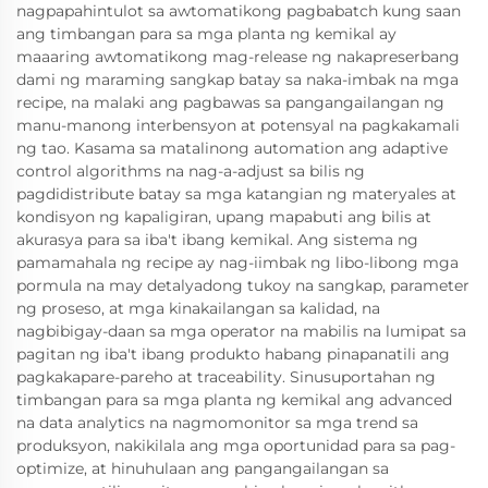
nagpapahintulot sa awtomatikong pagbabatch kung saan
ang timbangan para sa mga planta ng kemikal ay
maaaring awtomatikong mag-release ng nakapreserbang
dami ng maraming sangkap batay sa naka-imbak na mga
recipe, na malaki ang pagbawas sa pangangailangan ng
manu-manong interbensyon at potensyal na pagkakamali
ng tao. Kasama sa matalinong automation ang adaptive
control algorithms na nag-a-adjust sa bilis ng
pagdidistribute batay sa mga katangian ng materyales at
kondisyon ng kapaligiran, upang mapabuti ang bilis at
akurasya para sa iba't ibang kemikal. Ang sistema ng
pamamahala ng recipe ay nag-iimbak ng libo-libong mga
pormula na may detalyadong tukoy na sangkap, parameter
ng proseso, at mga kinakailangan sa kalidad, na
nagbibigay-daan sa mga operator na mabilis na lumipat sa
pagitan ng iba't ibang produkto habang pinapanatili ang
pagkakapare-pareho at traceability. Sinusuportahan ng
timbangan para sa mga planta ng kemikal ang advanced
na data analytics na nagmomonitor sa mga trend sa
produksyon, nakikilala ang mga oportunidad para sa pag-
optimize, at hinuhulaan ang pangangailangan sa