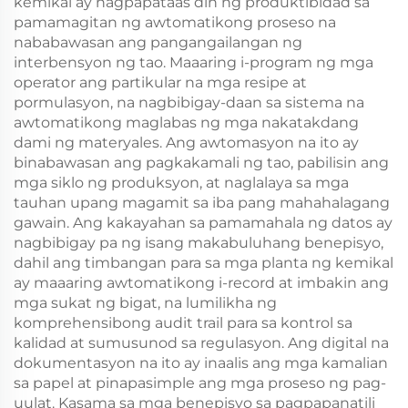
kemikal ay nagpapataas din ng produktibidad sa
pamamagitan ng awtomatikong proseso na
nababawasan ang pangangailangan ng
interbensyon ng tao. Maaaring i-program ng mga
operator ang partikular na mga resipe at
pormulasyon, na nagbibigay-daan sa sistema na
awtomatikong maglabas ng mga nakatakdang
dami ng materyales. Ang awtomasyon na ito ay
binabawasan ang pagkakamali ng tao, pabilisin ang
mga siklo ng produksyon, at naglalaya sa mga
tauhan upang magamit sa iba pang mahahalagang
gawain. Ang kakayahan sa pamamahala ng datos ay
nagbibigay pa ng isang makabuluhang benepisyo,
dahil ang timbangan para sa mga planta ng kemikal
ay maaaring awtomatikong i-record at imbakin ang
mga sukat ng bigat, na lumilikha ng
komprehensibong audit trail para sa kontrol sa
kalidad at sumusunod sa regulasyon. Ang digital na
dokumentasyon na ito ay inaalis ang mga kamalian
sa papel at pinapasimple ang mga proseso ng pag-
uulat. Kasama sa mga benepisyo sa pagpapanatili