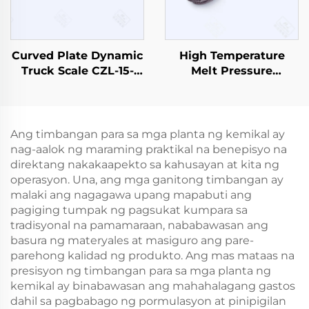
Curved Plate Dynamic
High Temperature
Truck Scale CZL-15-
Melt Pressure
1500
Sensor/Transmitter
PT133
Ang timbangan para sa mga planta ng kemikal ay
nag-aalok ng maraming praktikal na benepisyo na
direktang nakakaapekto sa kahusayan at kita ng
operasyon. Una, ang mga ganitong timbangan ay
malaki ang nagagawa upang mapabuti ang
pagiging tumpak ng pagsukat kumpara sa
tradisyonal na pamamaraan, nababawasan ang
basura ng materyales at masiguro ang pare-
parehong kalidad ng produkto. Ang mas mataas na
presisyon ng timbangan para sa mga planta ng
kemikal ay binabawasan ang mahahalagang gastos
dahil sa pagbabago ng pormulasyon at pinipigilan