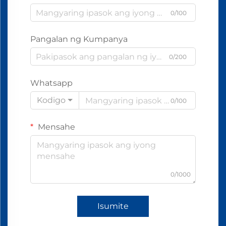
0/100
Pangalan ng Kumpanya
0/200
Whatsapp
Kodigo
0/100
Mensahe
0/1000
Isumite