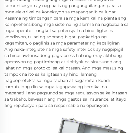
komunikasyon ay nag-aalis ng pangangailangan para sa
mga elektrikal na koneksyon sa mapanganib na lugar.
Kasama ng timbangan para sa mga kemikal na planta ang
komprehensibong mga sistema ng alarma na nagbabala sa
mga operator tungkol sa potensyal na hindi ligtas na
kondisyon, tulad ng sobrang bigat, pagkabigo ng
kagamitan, o paglihis sa mga parameter ng kapaligiran.
Ang naka-integrate na mga safety interlock ay nagpipigil
sa hindi awtorisadong pag-access habang may aktibong
operasyon ng pagtimbang at tinitiyak na sinusunod ang
lahat ng mga protokol sa kaligtasan. Ang mga masusing
tampok na ito sa kaligtasan ay hindi lamang
nagpoprotekta sa mga tauhan at kagamitan kundi
tumutulong din sa mga tagagawa ng kemikal na
mapanatili ang pagsunod sa mga regulasyon sa kaligtasan
sa trabaho, bawasan ang mga gastos sa insurance, at itayo
ang reputasyon para sa responsable na operasyon.