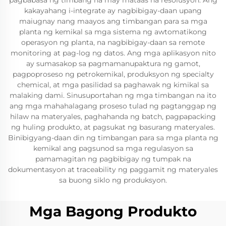
pagbabasa ng timbang na may mataas na resolusyon. Ang
kakayahang i-integrate ay nagbibigay-daan upang
maiugnay nang maayos ang timbangan para sa mga
planta ng kemikal sa mga sistema ng awtomatikong
operasyon ng planta, na nagbibigay-daan sa remote
monitoring at pag-log ng datos. Ang mga aplikasyon nito
ay sumasakop sa pagmamanupaktura ng gamot,
pagpoproseso ng petrokemikal, produksyon ng specialty
chemical, at mga pasilidad sa paghawak ng kimikal sa
malaking dami. Sinusuportahan ng mga timbangan na ito
ang mga mahahalagang proseso tulad ng pagtanggap ng
hilaw na materyales, paghahanda ng batch, pagpapacking
ng huling produkto, at pagsukat ng basurang materyales.
Binibigyang-daan din ng timbangan para sa mga planta ng
kemikal ang pagsunod sa mga regulasyon sa
pamamagitan ng pagbibigay ng tumpak na
dokumentasyon at traceability ng paggamit ng materyales
sa buong siklo ng produksyon.
Mga Bagong Produkto