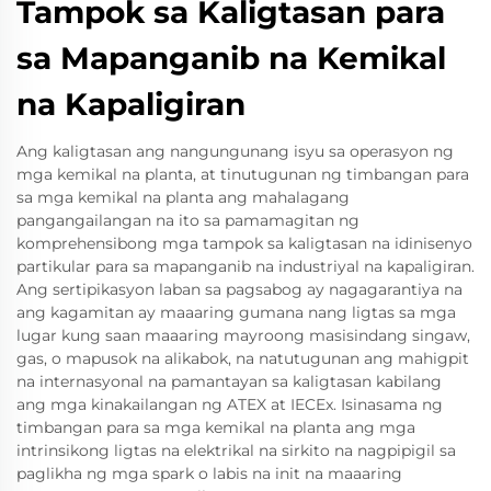
Tampok sa Kaligtasan para
sa Mapanganib na Kemikal
na Kapaligiran
Ang kaligtasan ang nangungunang isyu sa operasyon ng
mga kemikal na planta, at tinutugunan ng timbangan para
sa mga kemikal na planta ang mahalagang
pangangailangan na ito sa pamamagitan ng
komprehensibong mga tampok sa kaligtasan na idinisenyo
partikular para sa mapanganib na industriyal na kapaligiran.
Ang sertipikasyon laban sa pagsabog ay nagagarantiya na
ang kagamitan ay maaaring gumana nang ligtas sa mga
lugar kung saan maaaring mayroong masisindang singaw,
gas, o mapusok na alikabok, na natutugunan ang mahigpit
na internasyonal na pamantayan sa kaligtasan kabilang
ang mga kinakailangan ng ATEX at IECEx. Isinasama ng
timbangan para sa mga kemikal na planta ang mga
intrinsikong ligtas na elektrikal na sirkito na nagpipigil sa
paglikha ng mga spark o labis na init na maaaring