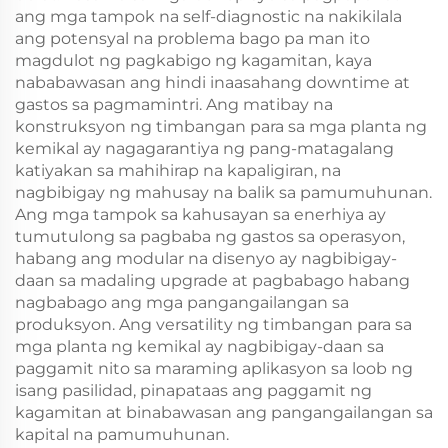
ang mga tampok na self-diagnostic na nakikilala
ang potensyal na problema bago pa man ito
magdulot ng pagkabigo ng kagamitan, kaya
nababawasan ang hindi inaasahang downtime at
gastos sa pagmamintri. Ang matibay na
konstruksyon ng timbangan para sa mga planta ng
kemikal ay nagagarantiya ng pang-matagalang
katiyakan sa mahihirap na kapaligiran, na
nagbibigay ng mahusay na balik sa pamumuhunan.
Ang mga tampok sa kahusayan sa enerhiya ay
tumutulong sa pagbaba ng gastos sa operasyon,
habang ang modular na disenyo ay nagbibigay-
daan sa madaling upgrade at pagbabago habang
nagbabago ang mga pangangailangan sa
produksyon. Ang versatility ng timbangan para sa
mga planta ng kemikal ay nagbibigay-daan sa
paggamit nito sa maraming aplikasyon sa loob ng
isang pasilidad, pinapataas ang paggamit ng
kagamitan at binabawasan ang pangangailangan sa
kapital na pamumuhunan.