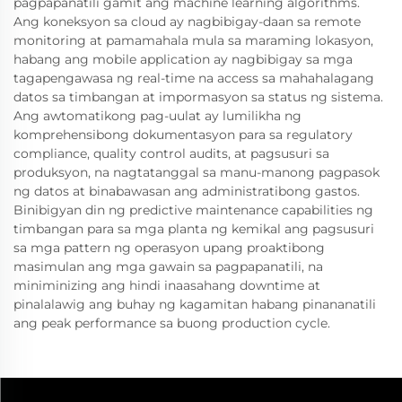
pagpapanatili gamit ang machine learning algorithms.
Ang koneksyon sa cloud ay nagbibigay-daan sa remote
monitoring at pamamahala mula sa maraming lokasyon,
habang ang mobile application ay nagbibigay sa mga
tagapengawasa ng real-time na access sa mahahalagang
datos sa timbangan at impormasyon sa status ng sistema.
Ang awtomatikong pag-uulat ay lumilikha ng
komprehensibong dokumentasyon para sa regulatory
compliance, quality control audits, at pagsusuri sa
produksyon, na nagtatanggal sa manu-manong pagpasok
ng datos at binabawasan ang administratibong gastos.
Binibigyan din ng predictive maintenance capabilities ng
timbangan para sa mga planta ng kemikal ang pagsusuri
sa mga pattern ng operasyon upang proaktibong
masimulan ang mga gawain sa pagpapanatili, na
miniminizing ang hindi inaasahang downtime at
pinalalawig ang buhay ng kagamitan habang pinananatili
ang peak performance sa buong production cycle.