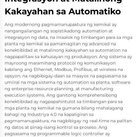
Kakayahan sa Automatiko
Ang modernong pagmamanupaktura ng kemikal ay
nangangailangan ng sopistikadong automation at
integrasyon ng data, na iniaalok ng timbangan para sa mga
planta ng kemikal sa pamamagitan ng advanced na
konektibidad at matalinong kakayahan sa automation na
nagpapalitaw sa kahusayan ng produksyon. Ang sistema ay
mayroong maramihang protocol ng komunikasyon
kabilang ang Ethernet, Modbus, Profibus, at wireless na
opsyon, na nagbibigay-daan sa maayos na pagsasama sa
umiiral na mga sistema ng automation sa planta, software
ng enterprise resource planning, at manufacturing
execution systems. Ang ganitong komprehensibong
konektibidad ay nagpapahintulot sa timbangan para sa
mga planta ng kemikal na gumana bilang mahalagang
bahagi ng Industriya 4.0 na kapaligiran sa
pagmamanupaktura, na nagbibigay ng real-time na palitan
ng datos at pinag-isang kontrol sa proseso. Ang
pagsasama ng programmable logic controller ay