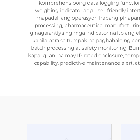
komprehensibong data logging function 
weighing indicator ang user-friendly int
mapadali ang operasyon habang pinapana
processing, pharmaceutical manufacturing, 
ginagarantiya ng mga indicator na ito ang
kanila para sa tumpak na paghahalo ng co
batch processing at safety monitoring. B
kapaligiran, na may IP-rated enclosure, temp
capability, predictive maintenance alert, 