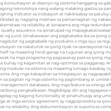
g konsultasyon at disenyo ng sistema hanggang sa gaba
agong teknolohiya nang walang malaking gastos sa pana
ghing indicator sa inobasyon at nakikisabay sa patul
ektibidad ay nagiging malinaw sa pamamagitan ng naba
kamataas na reliability at isinasama ang mga redundant 
 quality assurance na ipinatupad ng mapagkakatiwalaa
hat ng yunit, binabawasan ang pagkakaiba-iba sa iyong 
agdulot ng pagbabalik ng produkto o mga isyu sa regu
usyon na nakatutok sa iyong tiyak na operasyonal na
shelf' na maaaring hindi ganap na tugunan ang iyong 
awak na mga programa ng pagsasanay para sa iyong mga 
 buhay ng kagamitan at nag-optimize sa pagganap. Ang
 ang modular na sistema na maaaring lumago kasabay n
stema. Ang mga kakayahan sa integrasyon ay nagpapabil
sa pagitan ng mga sistema ng pagtimbang at umiiral na
y management databases. Ang mga feature sa energy eff
yatibong pangkalikasan. Nagbibigay din ang tagagawa 
dag ng bagong functionality at pinahuhusay ang umiir
age at mga service agreement ay nagpoprotekta sa iyo
l na reliability. Ang dokumentasyon at suporta sa com