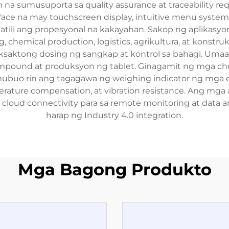
na sumusuporta sa quality assurance at traceability 
erface na may touchscreen display, intuitive menu syste
tili ang propesyonal na kakayahan. Sakop ng aplikasyo
chemical production, logistics, agrikultura, at konstru
 eksaktong dosing ng sangkap at kontrol sa bahagi. Um
mpound at produksyon ng tablet. Ginagamit ng mga che
umubuo rin ang tagagawa ng weighing indicator ng mga
erature compensation, at vibration resistance. Ang mga 
at cloud connectivity para sa remote monitoring at data 
harap ng Industry 4.0 integration.
Mga Bagong Produkto