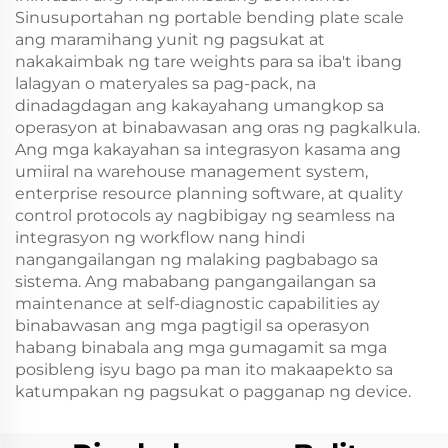
Sinusuportahan ng portable bending plate scale
ang maramihang yunit ng pagsukat at
nakakaimbak ng tare weights para sa iba't ibang
lalagyan o materyales sa pag-pack, na
dinadagdagan ang kakayahang umangkop sa
operasyon at binabawasan ang oras ng pagkalkula.
Ang mga kakayahan sa integrasyon kasama ang
umiiral na warehouse management system,
enterprise resource planning software, at quality
control protocols ay nagbibigay ng seamless na
integrasyon ng workflow nang hindi
nangangailangan ng malaking pagbabago sa
sistema. Ang mababang pangangailangan sa
maintenance at self-diagnostic capabilities ay
binabawasan ang mga pagtigil sa operasyon
habang binabala ang mga gumagamit sa mga
posibleng isyu bago pa man ito makaapekto sa
katumpakan ng pagsukat o pagganap ng device.