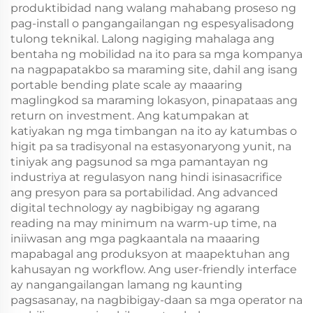
produktibidad nang walang mahabang proseso ng
pag-install o pangangailangan ng espesyalisadong
tulong teknikal. Lalong nagiging mahalaga ang
bentaha ng mobilidad na ito para sa mga kompanya
na nagpapatakbo sa maraming site, dahil ang isang
portable bending plate scale ay maaaring
maglingkod sa maraming lokasyon, pinapataas ang
return on investment. Ang katumpakan at
katiyakan ng mga timbangan na ito ay katumbas o
higit pa sa tradisyonal na estasyonaryong yunit, na
tiniyak ang pagsunod sa mga pamantayan ng
industriya at regulasyon nang hindi isinasacrifice
ang presyon para sa portabilidad. Ang advanced
digital technology ay nagbibigay ng agarang
reading na may minimum na warm-up time, na
iniiwasan ang mga pagkaantala na maaaring
mapabagal ang produksyon at maapektuhan ang
kahusayan ng workflow. Ang user-friendly interface
ay nangangailangan lamang ng kaunting
pagsasanay, na nagbibigay-daan sa mga operator na