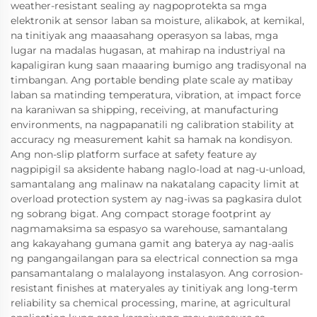
weather-resistant sealing ay nagpoprotekta sa mga
elektronik at sensor laban sa moisture, alikabok, at kemikal,
na tinitiyak ang maaasahang operasyon sa labas, mga
lugar na madalas hugasan, at mahirap na industriyal na
kapaligiran kung saan maaaring bumigo ang tradisyonal na
timbangan. Ang portable bending plate scale ay matibay
laban sa matinding temperatura, vibration, at impact force
na karaniwan sa shipping, receiving, at manufacturing
environments, na nagpapanatili ng calibration stability at
accuracy ng measurement kahit sa hamak na kondisyon.
Ang non-slip platform surface at safety feature ay
nagpipigil sa aksidente habang naglo-load at nag-u-unload,
samantalang ang malinaw na nakatalang capacity limit at
overload protection system ay nag-iwas sa pagkasira dulot
ng sobrang bigat. Ang compact storage footprint ay
nagmamaksima sa espasyo sa warehouse, samantalang
ang kakayahang gumana gamit ang baterya ay nag-aalis
ng pangangailangan para sa electrical connection sa mga
pansamantalang o malalayong instalasyon. Ang corrosion-
resistant finishes at materyales ay tinitiyak ang long-term
reliability sa chemical processing, marine, at agricultural