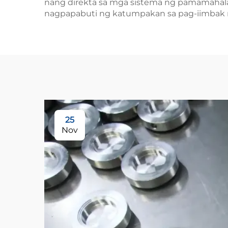
nang direkta sa mga sistema ng pamamahala
nagpapabuti ng katumpakan sa pag-iimbak ng 
25
Nov