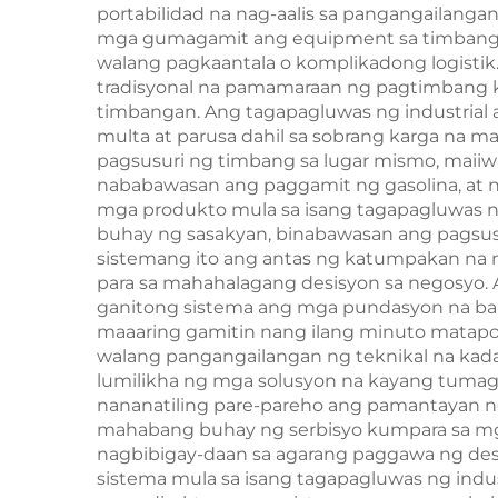
portabilidad na nag-aalis sa pangangailang
mga gumagamit ang equipment sa timbangan
walang pagkaantala o komplikadong logisti
tradisyonal na pamamaraan ng pagtimbang 
timbangan. Ang tagapagluwas ng industrial
multa at parusa dahil sa sobrang karga na 
pagsusuri ng timbang sa lugar mismo, maii
nababawasan ang paggamit ng gasolina, at 
mga produkto mula sa isang tagapagluwas ng 
buhay ng sasakyan, binabawasan ang pagsusu
sistemang ito ang antas ng katumpakan na 
para sa mahahalagang desisyon sa negosyo. A
ganitong sistema ang mga pundasyon na baka
maaaring gamitin nang ilang minuto matapo
walang pangangailangan ng teknikal na kada
lumilikha ng mga solusyon na kayang tumaga
nananatiling pare-pareho ang pamantayan ng
mahabang buhay ng serbisyo kumpara sa mga 
nagbibigay-daan sa agarang paggawa ng desi
sistema mula sa isang tagapagluwas ng indu