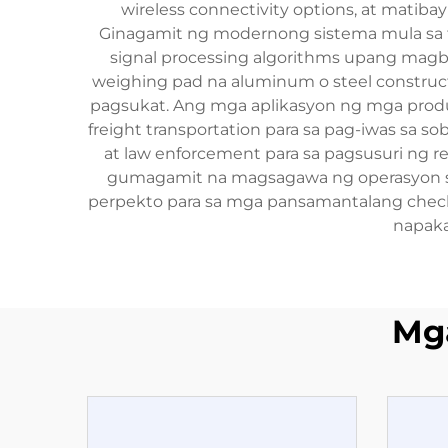
wireless connectivity options, at mati
Ginagamit ng modernong sistema mula sa t
signal processing algorithms upang magb
weighing pad na aluminum o steel construct
pagsukat. Ang mga aplikasyon ng mga produ
freight transportation para sa pag-iwas sa s
at law enforcement para sa pagsusuri ng 
gumagamit na magsagawa ng operasyon sa
perpekto para sa mga pansamantalang check
napaka
Mg