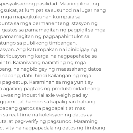
syalisadong pasilidad. Maaring ilipat ng
ukat, at lumipat sa susunod na lugar nang
s at mga mapagkukunan kumpara sa
punta sa mga permanenteng istasyon ng
a gastos sa pamamagitan ng pagpigil sa mga
Sa pamamagitan ng pagpapahintulot sa
atungo sa publikong timbangan,
asyon. Ang katumpakan na ibinibigay ng
distribusyon ng karga, na nagpapahaba sa
ntri. Karaniwang nararating ng mga
mbang, na nagbibigay ng maaasahang datos
inabang, dahil hindi kailangan ng mga
 pag-setup. Karamihan sa mga yunit ay
sa agarang pagtaas ng produktibidad nang
was ng industrial axle weigh pad ay
ggamit, at hamon sa kapaligiran habang
babang gastos sa pagpapalit at mas
sa real-time na koleksyon ng datos ay
ta, at pag-verify ng pagsunod. Maraming
ctivity na nagpapadala ng datos ng timbang