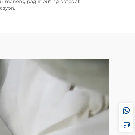
nu-manong pag-input ng datos at
asyon.