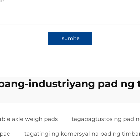
Isumite
pang-industriyang pad ng 
able axle weigh pads
tagapagtustos ng pad n
 pad
tagatingi ng komersyal na pad ng timba