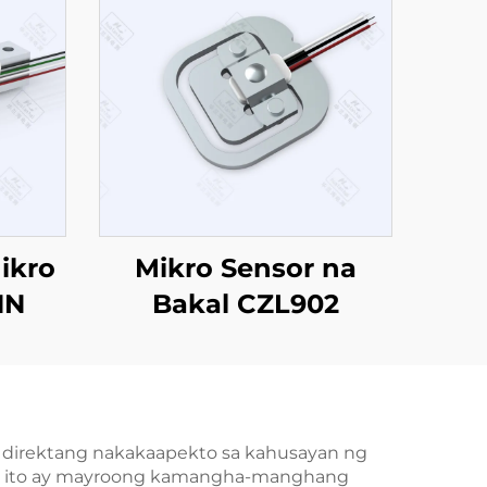
ikro
Mikro Sensor na
1N
Bakal CZL902
a direktang nakakaapekto sa kahusayan ng
mang ito ay mayroong kamangha-manghang