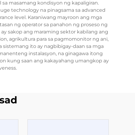
l sa masamang kondisyon ng kapaligiran.
gauge technology na pinagsama sa advanced
erance level. Karaniwang mayroon ang mga
gtasan ng operator sa panahon ng proseso ng
 ay sakop ang maraming sektor kabilang ang
ion, agrikultura para sa pagmomonitor ng ani,
a sistemang ito ay nagbibigay-daan sa mga
anenteng instalasyon, na ginagawa itong
asyon kung saan ang kakayahang umangkop ay
veness.
sad