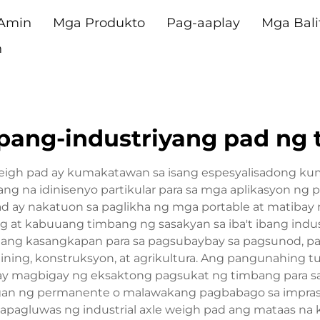
 Amin
Mga Produkto
Pag-aaplay
Mga Bali
n
pang-industriyang pad ng 
e weigh pad ay kumakatawan sa isang espesyalisadong
g na idinisenyo partikular para sa mga aplikasyon ng 
pad ay nakatuon sa paglikha ng mga portable at matiba
 at kabuuang timbang ng sasakyan sa iba't ibang indust
gang kasangkapan para sa pagsubaybay sa pagsunod, pa
, mining, konstruksyon, at agrikultura. Ang pangunahing
ay magbigay ng eksaktong pagsukat ng timbang para sa mg
an ng permanente o malawakang pagbabago sa imprast
luwas ng industrial axle weigh pad ang mataas na kapa