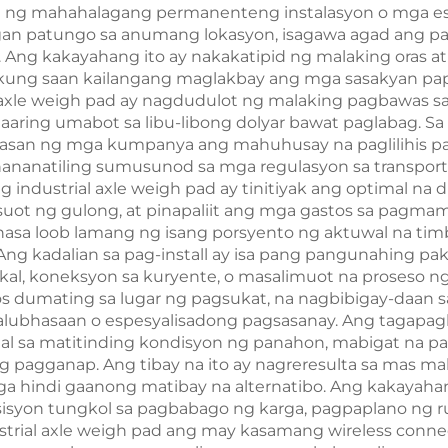
an ng mahahalagang permanenteng instalasyon o mga espe
 patungo sa anumang lokasyon, isagawa agad ang pags
k. Ang kakayahang ito ay nakakatipid ng malaking ora
kung saan kailangang maglakbay ang mga sasakyan pa
 axle weigh pad ay nagdudulot ng malaking pagbawas s
maaaring umabot sa libu-libong dolyar bawat paglabag. 
wasan ng mga kumpanya ang mahuhusay na paglilihis p
nananatiling sumusunod sa mga regulasyon sa transport
industrial axle weigh pad ay tinitiyak ang optimal na 
ot ng gulong, at pinapaliit ang mga gastos sa pagmami
nasa loob lamang ng isang porsyento ng aktuwal na ti
ng kadalian sa pag-install ay isa pang pangunahing pak
l, koneksyon sa kuryente, o masalimuot na proseso ng
s dumating sa lugar ng pagsukat, na nagbibigay-daan 
lubhasaan o espesyalisadong pagsasanay. Ang tagapaglu
l sa matitinding kondisyon ng panahon, mabigat na pa
 pagganap. Ang tibay na ito ay nagreresulta sa mas ma
hindi gaanong matibay na alternatibo. Ang kakayahan 
syon tungkol sa pagbabago ng karga, pagpaplano ng ru
strial axle weigh pad ang may kasamang wireless conne