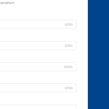
panahon.
0/100
0/100
0/200
0/100