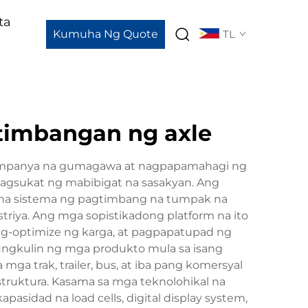
ta
Kumuha Ng Quote
TL
timbangan ng axle
 kumpanya na gumagawa at nagpapamahagi ng
pagsukat ng mabibigat na sasakyan. Ang
y na sistema ng pagtimbang na tumpak na
riya. Ang mga sopistikadong platform na ito
g-optimize ng karga, at pagpapatupad ng
 tungkulin ng mga produkto mula sa isang
a trak, trailer, bus, at iba pang komersyal
ruktura. Kasama sa mga teknolohikal na
sidad na load cells, digital display system,