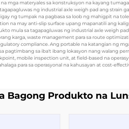
bay na mga materyales sa konstruksyon na kayang tumaga
agapagluwas ng industrial axle weigh pad ang strain 
igay ng tumpak na pagbasa sa loob ng mahigpit na tol
ion na may anti-slip surface upang mapanatili ang kali
kto mula sa tagapagluwas ng industrial axle weigh pad
obrang karga, waste management para sa route optimizat
regulatory compliance. Ang portable na katangian ng mg
 pagtimbang sa iba't ibang lokasyon nang walang perm
point, mobile inspection unit, at field-based na oper
halaga para sa operasyonal na kahusayan at cost-effecti
a Bagong Produkto na Lun