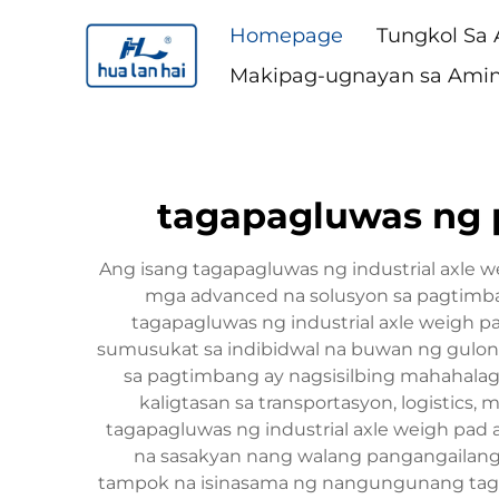
Homepage
Tungkol Sa
Makipag-ugnayan sa Ami
tagapagluwas ng 
Ang isang tagapagluwas ng industrial axl
mga advanced na solusyon sa pagtimban
tagapagluwas ng industrial axle weigh 
sumusukat sa indibidwal na buwan ng gulong
sa pagtimbang ay nagsisilbing mahahala
kaligtasan sa transportasyon, logistics
tagapagluwas ng industrial axle weigh pad 
na sasakyan nang walang pangangailang
tampok na isinasama ng nangungunang tagapag