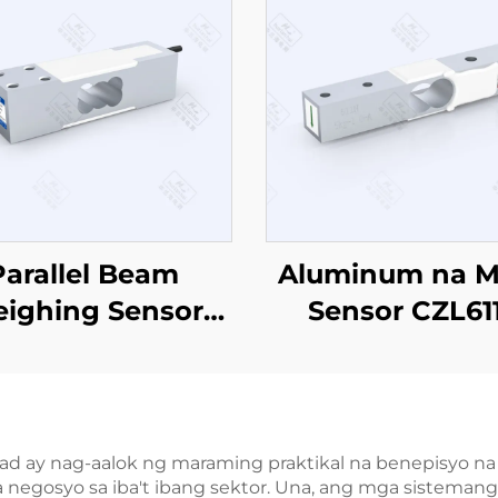
Parallel Beam
Aluminum na M
ighing Sensor
Sensor CZL61
CZL642
pad ay nag-aalok ng maraming praktikal na benepisyo n
mga negosyo sa iba't ibang sektor. Una, ang mga siste