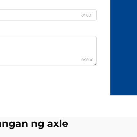
0/100
0/1000
angan ng axle