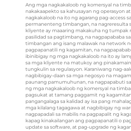
Ang mga nagkakaloob ng komersyal na timban
nakakaapekto sa kahusayan ng operasyon at 
nagkakaloob na ito ng agarang pag-access s
permanenteng timbangan, na nagreresulta sa
kliyente ay maaaring makakuha ng tumpak 
pasilidad sa pagtimbang, na nagpapababa sa 
timbangan ang isang malawak na network ng s
pagpapanatili ng kagamitan, na nagpapababa 
ibinibigay ng mga nagkakaloob na ito ay l
sa mga kliyente na matukoy ang pinakamaina
tungkulin sa regulasyon. Karaniwang nag-a
nagbibigay-daan sa mga negosyo na magami
paunang pamumuhunan, na nagpapabuti sa pa
ng mga nagkakaloob ng komersyal na timba
pagsukat at tamang paggamit ng kagamitan
pangangalaga sa kalidad ay isa pang mahal
mga kilalang tagagawa at nagbibigay ng wa
nagpapadali sa mabilis na pagpapalit ng kag
kapag kinakailangan ang pagpapanatili o pa
update sa software, at pag-upgrade ng kag