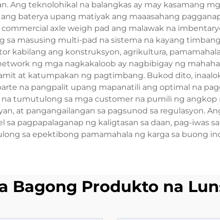
n. Ang teknolohikal na balangkas ay may kasamang mga 
ng baterya upang matiyak ang maaasahang pagganap sa
ng commercial axle weigh pad ang malawak na imbentaryo
ng sa masusing multi-pad na sistema na kayang timban
or kabilang ang konstruksyon, agrikultura, pamamahala
 network ng mga nagkakaloob ay nagbibigay ng mahaha
amit at katumpakan ng pagtimbang. Bukod dito, inaalo
a parte na pangpalit upang mapanatili ang optimal na pa
 na tumutulong sa mga customer na pumili ng angkop n
kyan, at pangangailangan sa pagsunod sa regulasyon. A
sa pagpapalaganap ng kaligtasan sa daan, pag-iwas sa p
tulong sa epektibong pamamahala ng karga sa buong ind
a Bagong Produkto na Lun