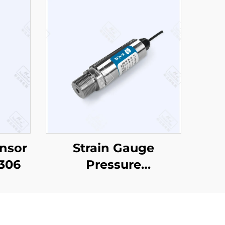
nsor
Strain Gauge
306
Pressure
Sensor/Transmitter
PT501