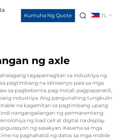
ta
Kumuha Ng Quote
TL
angan ng axle
mahalagang tagapamagitan sa industriya ng
 sa pagtimbang na idinisenyo para sa mga
 sa pagbebenta, pag-install, pagpapanatili,
 ibang industriya. Ang pangunahing tungkulin
ortable na kagamitan sa pagtimbang upang
ng hindi nangangailangan ng permanenteng
ohiya ng load cell at digital na display
npigurasyon ng sasakyan. Kasama sa mga
-time na paghahatid ng datos sa mga mobile