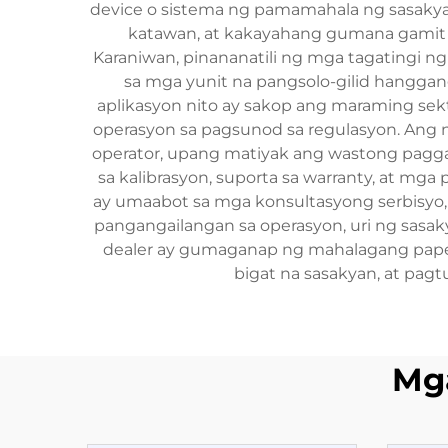
device o sistema ng pamamahala ng sasakya
katawan, at kakayahang gumana gamit a
Karaniwan, pinananatili ng mga tagatingi 
sa mga yunit na pangsolo-gilid hangga
aplikasyon nito ay sakop ang maraming sekt
operasyon sa pagsunod sa regulasyon. Ang
operator, upang matiyak ang wastong pagg
sa kalibrasyon, suporta sa warranty, at mg
ay umaabot sa mga konsultasyong serbisyo,
pangangailangan sa operasyon, uri ng sasa
dealer ay gumaganap ng mahalagang papel 
bigat na sasakyan, at pag
Mg