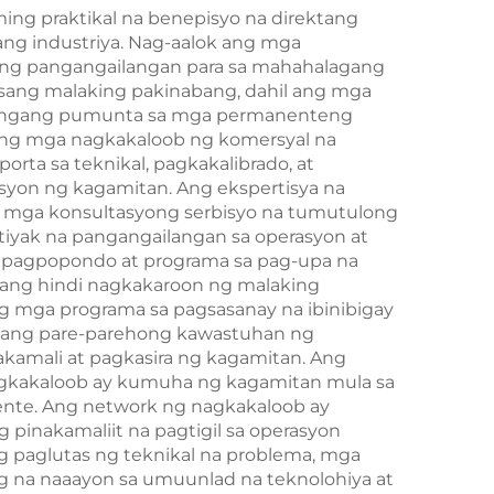
ing praktikal na benepisyo na direktang
ang industriya. Nag-aalok ang mga
s ng pangangailangan para sa mahahalagang
isang malaking pakinabang, dahil ang mga
ilangang pumunta sa mga permanenteng
li ng mga nagkakaloob ng komersyal na
rta sa teknikal, pagkakalibrado, at
asyon ng kagamitan. Ang ekspertisya na
g mga konsultasyong serbisyo na tumutulong
iyak na pangangailangan sa operasyon at
a pagpopondo at programa sa pag-upa na
ang hindi nagkakaroon ng malaking
 mga programa sa pagsasanay na ibinibigay
t ang pare-parehong kawastuhan ng
amali at pagkasira ng kagamitan. Ang
nagkakaloob ay kumuha ng kagamitan mula sa
ente. Ang network ng nagkakaloob ay
 pinakamaliit na pagtigil sa operasyon
g paglutas ng teknikal na problema, mga
g na naaayon sa umuunlad na teknolohiya at