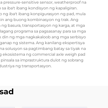
pressure-sensitive sensor, weatherproof na
 iba't ibang kondisyon ng kapaligiran.
 ng iba't ibang konpigurasyon ng pad, mula
gin ang buong kombinasyon ng trak. Ang
 ng basura, transportasyon ng karga, at mga
lagang programa sa pagsasanay para sa mga
k din ng mga nagkakaloob ang mga serbisyo
gganap ng sistema. Ang kanilang ekspertisya
a solusyon sa pagtimbang batay sa tiyak na
ng ekosistema ng commercial axle weigh pad
insala sa imprastruktura dulot ng sobrang
ustriya ng transportasyon.
sad