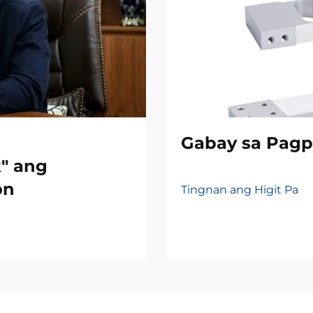
Gabay sa Pagpi
" ang
on
Tingnan ang Higit Pa