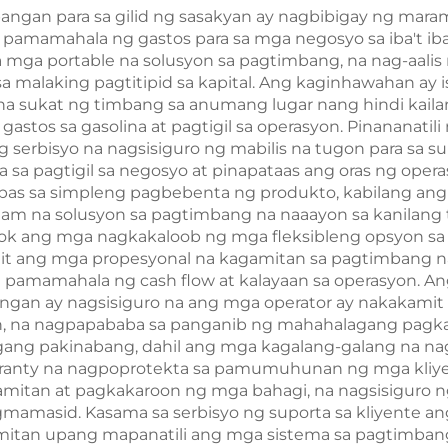
gan para sa gilid ng sasakyan ay nagbibigay ng maram
pamamahala ng gastos para sa mga negosyo sa iba't ib
a mga portable na solusyon sa pagtimbang, na nag-aali
 malaking pagtitipid sa kapital. Ang kaginhawahan ay 
na sukat ng timbang sa anumang lugar nang hindi ka
gastos sa gasolina at pagtigil sa operasyon. Pinananati
erbisyo na nagsisiguro ng mabilis na tugon para sa supo
sa pagtigil sa negosyo at pinapataas ang oras ng oper
ampas sa simpleng pagbebenta ng produkto, kabilang an
m na solusyon sa pagtimbang na naaayon sa kanilang t
alok ang mga nagkakaloob ng mga fleksibleng opsyon s
t ang mga propesyonal na kagamitan sa pagtimbang n
mamahala ng cash flow at kalayaan sa operasyon. Ang
ngan ay nagsisiguro na ang mga operator ay nakakami
, na nagpapababa sa panganib ng mahahalagang pagkak
agang pakinabang, dahil ang mga kagalang-galang na 
rranty na nagpoprotekta sa pamumuhunan ng mga kliy
amitan at pagkakaroon ng mga bahagi, na nagsisiguro ng
gmamasid. Kasama sa serbisyo ng suporta sa kliyente an
amitan upang mapanatili ang mga sistema sa pagtimban