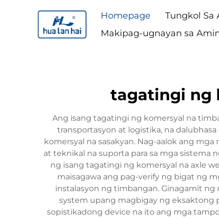
Homepage
Tungkol Sa
Makipag-ugnayan sa Ami
tagatingi ng
Ang isang tagatingi ng komersyal na timb
transportasyon at logistika, na dalubha
komersyal na sasakyan. Nag-aalok ang mga n
at teknikal na suporta para sa mga sistema 
ng isang tagatingi ng komersyal na axle
maisagawa ang pag-verify ng bigat ng mg
instalasyon ng timbangan. Ginagamit ng 
system upang magbigay ng eksaktong pa
sopistikadong device na ito ang mga tampo