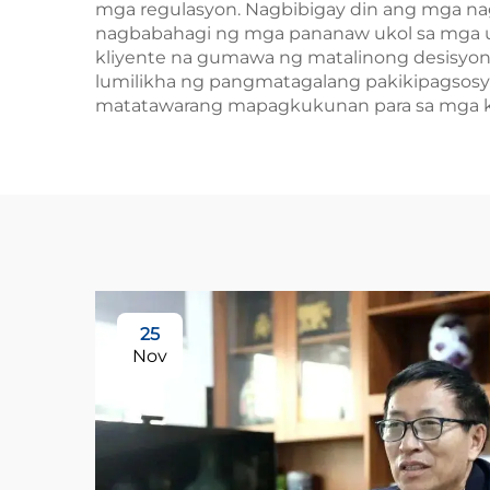
mga regulasyon. Nagbibigay din ang mga n
nagbabahagi ng mga pananaw ukol sa mga us
kliyente na gumawa ng matalinong desisyon 
lumilikha ng pangmatagalang pakikipagsosyo
matatawarang mapagkukunan para sa mga 
25
Nov