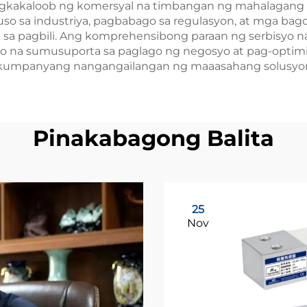
agkakaloob ng komersyal na timbangan ng mahalagang
o sa industriya, pagbabago sa regulasyon, at mga ba
sa pagbili. Ang komprehensibong paraan ng serbisyo na
 na sumusuporta sa paglago ng negosyo at pag-optimiz
kumpanyang nangangailangan ng maaasahang solusyon
Pinakabagong Balita
25
Nov