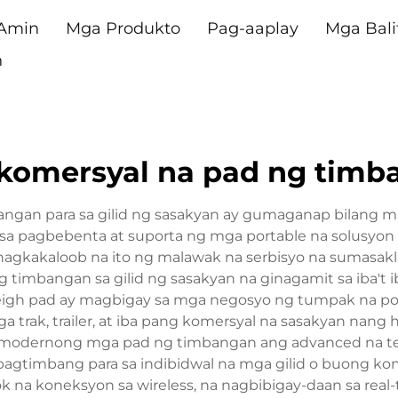
 Amin
Mga Produkto
Pag-aaplay
Mga Bali
n
 komersyal na pad ng timb
angan para sa gilid ng sasakyan ay gumaganap bilang 
sa sa pagbebenta at suporta ng mga portable na solusyon
agkakaloob na ito ng malawak na serbisyo na sumasaklaw
ng timbangan sa gilid ng sasakyan na ginagamit sa iba't
 weigh pad ay magbigay sa mga negosyo ng tumpak na p
a trak, trailer, at iba pang komersyal na sasakyan na
modernong mga pad ng timbangan ang advanced na teknol
gtimbang para sa indibidwal na mga gilid o buong ko
k na koneksyon sa wireless, na nagbibigay-daan sa real