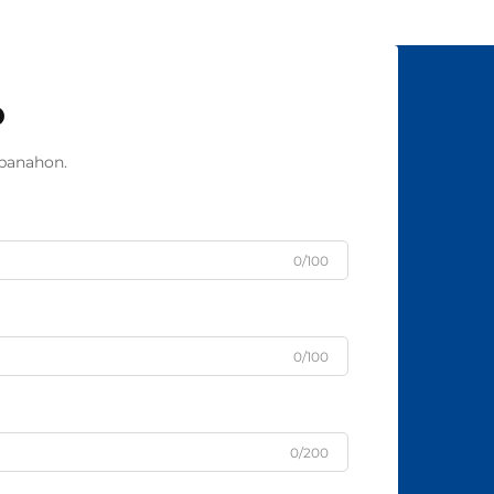
o
panahon.
0/100
0/100
0/200