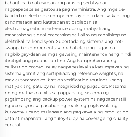
bahagi, na binabawasan ang oras ng serbisyo at
nagpapababa sa gastos sa pagmaministra. Ang mga de-
kalidad na electronic component ay pinili dahil sa kanilang
pangmatagalang katatagan at paglaban sa
electromagnetic interference upang matiyak ang
maaasahang signal processing sa ilalim ng mahihirap na
elektrikal na kondisyon. Suportado ng sistema ang hot-
swappable components sa mahahalagang lugar, na
nagbibigay-daan sa mga gawaing maintenance nang hindi
itinitigil ang production line. Ang komprehensibong
calibration procedure ay nagpepesisyal sa katumpakan ng
sistema gamit ang sertipikadong reference weights, na
may automated calibration verification routines upang
matiyak ang patuloy na integridad ng pagsukat. Kasama
rin ng mataas na bilis sa paggana ng sistema ng
pagtimbang ang backup power system na nagpapanatili
ng operasyon sa panahon ng maikling pagkawala ng
kuryente, upang maiwasan ang pagkawala ng production
data at mapanatili ang tuloy-tuloy na coverage ng quality
control.