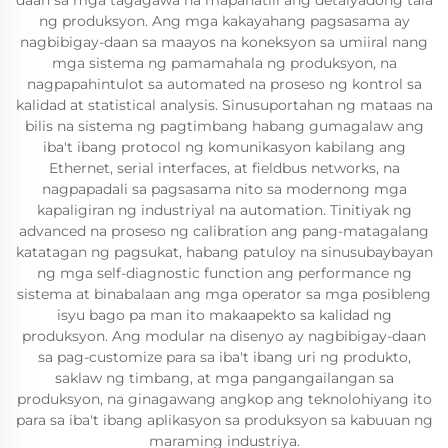
daan sa mga tagagawa na mapanatili ang detalyadong tala
ng produksyon. Ang mga kakayahang pagsasama ay
nagbibigay-daan sa maayos na koneksyon sa umiiral nang
mga sistema ng pamamahala ng produksyon, na
nagpapahintulot sa automated na proseso ng kontrol sa
kalidad at statistical analysis. Sinusuportahan ng mataas na
bilis na sistema ng pagtimbang habang gumagalaw ang
iba't ibang protocol ng komunikasyon kabilang ang
Ethernet, serial interfaces, at fieldbus networks, na
nagpapadali sa pagsasama nito sa modernong mga
kapaligiran ng industriyal na automation. Tinitiyak ng
advanced na proseso ng calibration ang pang-matagalang
katatagan ng pagsukat, habang patuloy na sinusubaybayan
ng mga self-diagnostic function ang performance ng
sistema at binabalaan ang mga operator sa mga posibleng
isyu bago pa man ito makaapekto sa kalidad ng
produksyon. Ang modular na disenyo ay nagbibigay-daan
sa pag-customize para sa iba't ibang uri ng produkto,
saklaw ng timbang, at mga pangangailangan sa
produksyon, na ginagawang angkop ang teknolohiyang ito
para sa iba't ibang aplikasyon sa produksyon sa kabuuan ng
maraming industriya.