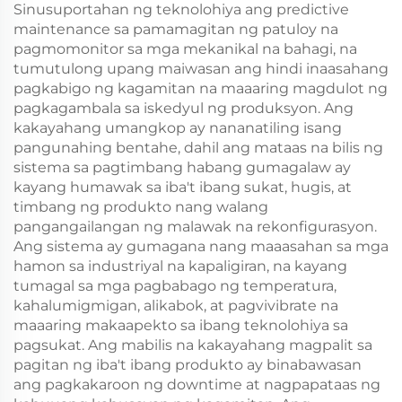
Sinusuportahan ng teknolohiya ang predictive
maintenance sa pamamagitan ng patuloy na
pagmomonitor sa mga mekanikal na bahagi, na
tumutulong upang maiwasan ang hindi inaasahang
pagkabigo ng kagamitan na maaaring magdulot ng
pagkagambala sa iskedyul ng produksyon. Ang
kakayahang umangkop ay nananatiling isang
pangunahing bentahe, dahil ang mataas na bilis ng
sistema sa pagtimbang habang gumagalaw ay
kayang humawak sa iba't ibang sukat, hugis, at
timbang ng produkto nang walang
pangangailangan ng malawak na rekonfigurasyon.
Ang sistema ay gumagana nang maaasahan sa mga
hamon sa industriyal na kapaligiran, na kayang
tumagal sa mga pagbabago ng temperatura,
kahalumigmigan, alikabok, at pagvivibrate na
maaaring makaapekto sa ibang teknolohiya sa
pagsukat. Ang mabilis na kakayahang magpalit sa
pagitan ng iba't ibang produkto ay binabawasan
ang pagkakaroon ng downtime at nagpapataas ng