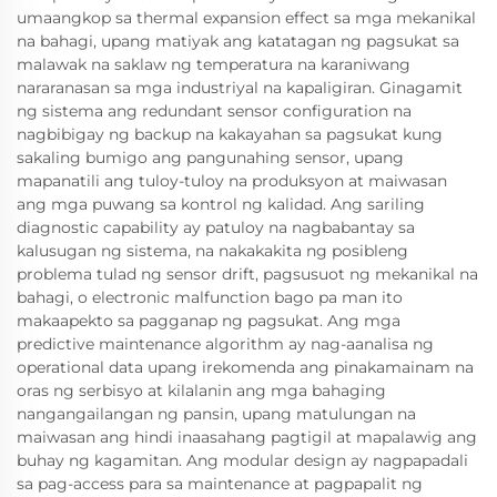
umaangkop sa thermal expansion effect sa mga mekanikal
na bahagi, upang matiyak ang katatagan ng pagsukat sa
malawak na saklaw ng temperatura na karaniwang
nararanasan sa mga industriyal na kapaligiran. Ginagamit
ng sistema ang redundant sensor configuration na
nagbibigay ng backup na kakayahan sa pagsukat kung
sakaling bumigo ang pangunahing sensor, upang
mapanatili ang tuloy-tuloy na produksyon at maiwasan
ang mga puwang sa kontrol ng kalidad. Ang sariling
diagnostic capability ay patuloy na nagbabantay sa
kalusugan ng sistema, na nakakakita ng posibleng
problema tulad ng sensor drift, pagsusuot ng mekanikal na
bahagi, o electronic malfunction bago pa man ito
makaapekto sa pagganap ng pagsukat. Ang mga
predictive maintenance algorithm ay nag-aanalisa ng
operational data upang irekomenda ang pinakamainam na
oras ng serbisyo at kilalanin ang mga bahaging
nangangailangan ng pansin, upang matulungan na
maiwasan ang hindi inaasahang pagtigil at mapalawig ang
buhay ng kagamitan. Ang modular design ay nagpapadali
sa pag-access para sa maintenance at pagpapalit ng