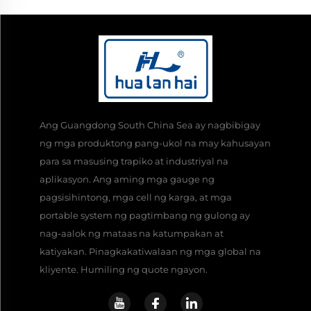
Ang Guangdong South China Sea ay nagbibigay
ng mga produktong pang-ukol na may kahusayan
para sa masusing trapiko at industriyal na
aplikasyon. Ang aming mga gauge ng
pagsisihintong, mga cell ng karga, at mga
portable system ng pagtimbang ng gulong ay
nag-aalok ng mataas na katumpakan at
katiyakan. Pinagkakatiwalaan ng mga global na
kliyente. Humiling ng quote ngayon.