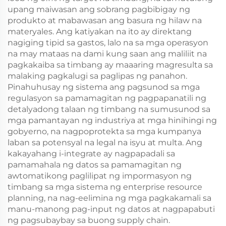
upang maiwasan ang sobrang pagbibigay ng
produkto at mabawasan ang basura ng hilaw na
materyales. Ang katiyakan na ito ay direktang
nagiging tipid sa gastos, lalo na sa mga operasyon
na may mataas na dami kung saan ang maliliit na
pagkakaiba sa timbang ay maaaring magresulta sa
malaking pagkalugi sa paglipas ng panahon.
Pinahuhusay ng sistema ang pagsunod sa mga
regulasyon sa pamamagitan ng pagpapanatili ng
detalyadong talaan ng timbang na sumusunod sa
mga pamantayan ng industriya at mga hinihingi ng
gobyerno, na nagpoprotekta sa mga kumpanya
laban sa potensyal na legal na isyu at multa. Ang
kakayahang i-integrate ay nagpapadali sa
pamamahala ng datos sa pamamagitan ng
awtomatikong paglilipat ng impormasyon ng
timbang sa mga sistema ng enterprise resource
planning, na nag-eelimina ng mga pagkakamali sa
manu-manong pag-input ng datos at nagpapabuti
ng pagsubaybay sa buong supply chain.