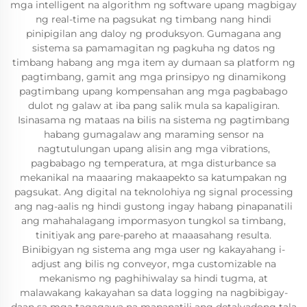
mga intelligent na algorithm ng software upang magbigay
ng real-time na pagsukat ng timbang nang hindi
pinipigilan ang daloy ng produksyon. Gumagana ang
sistema sa pamamagitan ng pagkuha ng datos ng
timbang habang ang mga item ay dumaan sa platform ng
pagtimbang, gamit ang mga prinsipyo ng dinamikong
pagtimbang upang kompensahan ang mga pagbabago
dulot ng galaw at iba pang salik mula sa kapaligiran.
Isinasama ng mataas na bilis na sistema ng pagtimbang
habang gumagalaw ang maraming sensor na
nagtutulungan upang alisin ang mga vibrations,
pagbabago ng temperatura, at mga disturbance sa
mekanikal na maaaring makaapekto sa katumpakan ng
pagsukat. Ang digital na teknolohiya ng signal processing
ang nag-aalis ng hindi gustong ingay habang pinapanatili
ang mahahalagang impormasyon tungkol sa timbang,
tinitiyak ang pare-pareho at maaasahang resulta.
Binibigyan ng sistema ang mga user ng kakayahang i-
adjust ang bilis ng conveyor, mga customizable na
mekanismo ng paghihiwalay sa hindi tugma, at
malawakang kakayahan sa data logging na nagbibigay-