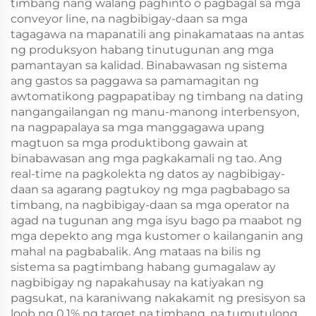
timbang nang walang paghinto o pagbagal sa mga
conveyor line, na nagbibigay-daan sa mga
tagagawa na mapanatili ang pinakamataas na antas
ng produksyon habang tinutugunan ang mga
pamantayan sa kalidad. Binabawasan ng sistema
ang gastos sa paggawa sa pamamagitan ng
awtomatikong pagpapatibay ng timbang na dating
nangangailangan ng manu-manong interbensyon,
na nagpapalaya sa mga manggagawa upang
magtuon sa mga produktibong gawain at
binabawasan ang mga pagkakamali ng tao. Ang
real-time na pagkolekta ng datos ay nagbibigay-
daan sa agarang pagtukoy ng mga pagbabago sa
timbang, na nagbibigay-daan sa mga operator na
agad na tugunan ang mga isyu bago pa maabot ng
mga depekto ang mga kustomer o kailanganin ang
mahal na pagbabalik. Ang mataas na bilis ng
sistema sa pagtimbang habang gumagalaw ay
nagbibigay ng napakahusay na katiyakan ng
pagsukat, na karaniwang nakakamit ng presisyon sa
loob ng 0.1% ng target na timbang, na tumutulong