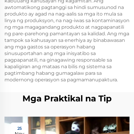
kabuuang kahusayan ng kagamitan. Ang
awtomatikong pagtanggi sa hindi sumusunod na
produkto ay agad na nag-aalis sa mga ito mula sa
linya ng produksyon, na nag-iwas sa kontaminasyon
ng mga magagandang produkto at nagpapanatili
ng pare-parehong pamantayan sa kalidad. Ang mga
tampok sa kahusayan sa enerhiya ay binabawasan
ang mga gastos sa operasyon habang
sinusuportahan ang mga inisyatibo sa
pagpapanatili, na ginagawing responsable sa
kapaligiran ang mataas na bilis ng sistema sa
pagtimbang habang gumagalaw para sa
modernong operasyon sa pagmamanupaktura.
Mga Praktikal na Tip
25
Nov