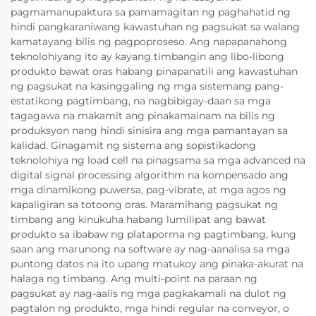
pagmamanupaktura sa pamamagitan ng paghahatid ng
hindi pangkaraniwang kawastuhan ng pagsukat sa walang
kamatayang bilis ng pagpoproseso. Ang napapanahong
teknolohiyang ito ay kayang timbangin ang libo-libong
produkto bawat oras habang pinapanatili ang kawastuhan
ng pagsukat na kasinggaling ng mga sistemang pang-
estatikong pagtimbang, na nagbibigay-daan sa mga
tagagawa na makamit ang pinakamainam na bilis ng
produksyon nang hindi sinisira ang mga pamantayan sa
kalidad. Ginagamit ng sistema ang sopistikadong
teknolohiya ng load cell na pinagsama sa mga advanced na
digital signal processing algorithm na kompensado ang
mga dinamikong puwersa, pag-vibrate, at mga agos ng
kapaligiran sa totoong oras. Maramihang pagsukat ng
timbang ang kinukuha habang lumilipat ang bawat
produkto sa ibabaw ng plataporma ng pagtimbang, kung
saan ang marunong na software ay nag-aanalisa sa mga
puntong datos na ito upang matukoy ang pinaka-akurat na
halaga ng timbang. Ang multi-point na paraan ng
pagsukat ay nag-aalis ng mga pagkakamali na dulot ng
pagtalon ng produkto, mga hindi regular na conveyor, o