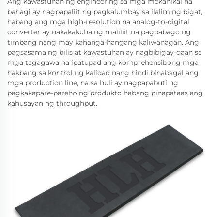
Ang kawastuhan ng engineering sa mga mekanikal na
bahagi ay nagpapaliit ng pagkalumbay sa ilalim ng bigat,
habang ang mga high-resolution na analog-to-digital
converter ay nakakakuha ng maliliit na pagbabago ng
timbang nang may kahanga-hangang kaliwanagan. Ang
pagsasama ng bilis at kawastuhan ay nagbibigay-daan sa
mga tagagawa na ipatupad ang komprehensibong mga
hakbang sa kontrol ng kalidad nang hindi binabagal ang
mga production line, na sa huli ay nagpapabuti ng
pagkakapare-pareho ng produkto habang pinapataas ang
kahusayan ng throughput.