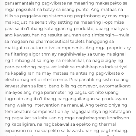
pansamantalang pag-vibrate na maaaring makaapekto sa
mga pagsukat na batay sa iisang punto. Ang mataas na
bilis sa paggalaw ng sistema ng pagtimbang ay may mga
mai-adjust na sensitivity setting na maaaring i-optimize
para sa iba't ibang katangian ng produkto, upang matiyak
ang kawastuhan ng resulta anuman ang timbangin—mula
sa magaan na pharmaceutical tablets hanggang sa
mabigat na automotive components. Ang mga proprietary
na filtering algorithm ay naghihiwalay sa tunay na signal
ng timbang at sa ingay na mekanikal, na nagbibigay ng
pare-parehong pagsukat kahit sa mahihirap na industriyal
na kapaligiran na may mataas na antas ng pag-vibrate o
electromagnetic interference. Pinapanatili ng sistema ang
kawastuhan sa iba't ibang bilis ng conveyor, awtomatikong
ina-ayos ang mga parameter ng pagsukat nito upang
tugmain ang iba't ibang pangangailangan sa produksyon
nang walang intervention na manual. Ang teknolohiya ng
temperature compensation ay nagagarantiya ng katatagan
ng pagsukat sa kabuuan ng mga nagbabagong kondisyon
ng kapaligiran, na nagbabawal sa epekto ng thermal
expansion na makaapekto sa kawastuhan ng pagtimbang.