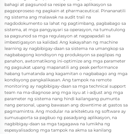
bahagi at pagsunod sa resipe sa mga aplikasyon sa
pagpoproseso ng pagkain at pharmaceutical. Pinananatili
ng sistema ang malawak na audit trail na
nagdodokumento sa lahat ng pagtimbang, pagbabago sa
sistema, at mga pangyayari sa operasyon, na tumutulong
sa pagsunod sa mga regulasyon at nagpapadali sa
imbestigasyon sa kalidad. Ang kakayahan ng machine
learning ay nagbibigay-daan sa sistema na umangkop sa
nagbabagong kondisyon ng produksyon sa paglipas ng
panahon, awtomatikong ini-optimize ang mga parameter
ng pagsukat upang mapanatili ang peak performance
habang tumatanda ang kagamitan o nagbabago ang mga
kondisyong pangkalikasan. Ang tampok na remote
monitoring ay nagbibigay-daan sa mga technical support
team na ma-diagnose ang mga isyu at i-adjust ang mga
parameter ng sistema nang hindi kailangang pumunta
nang personal, upang bawasan ang downtime at gastos sa
pagmamintra. Ang modular na arkitektura ng software ay
sumusuporta sa pagbuo ng pasadyang aplikasyon, na
nagbibigay-daan sa mga tagagawa na lumikha ng
espesyalisadong mga tampok na akma sa kanilang