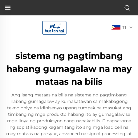
TL
sistema ng pagtimbang
habang gumagalaw na may
mataas na bilis
Ang isang mataas na bilis na sistema ng pagtimbang
habang gumagalaw ay kumakatawan sa makabagong
teknolohiya na idinisenyo upang tumpak na masukat ang
timbang ng mga produkto habang ito ay gumagalaw sa
mga linya ng produksyon nang napakabilis. Pinagsasama
ng sopistikadong kagamitang ito ang mga load cell na
may mataas na presyur, advanced na signal processing, at