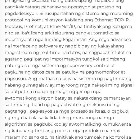
pinag-isang ekosistema ng datos upang mapabuti ang
pangkalahatang pananaw sa operasyon at proseso ng
pagdedesisyon. Sinusuportahan ng sistema ang maraming
protocol ng komunikasyon kabilang ang Ethernet TCP/IP,
Modbus, Profinet, at EtherNet/IP, na tinitiyak ang katugma
nito sa iba't ibang arkitekturang pang-automatiko sa
industriya at mga lumang kagamitan. Ang mga advanced
na interface ng software ay nagbibigay ng kakayahang
mag-stream ng real-time na datos, na nagpapahintulot sa
agarang paglipat ng impormasyon tungkol sa timbang
patungo sa mga sistema ng supervisory control at
pagkuha ng datos para sa patuloy na pagmomonitor at
pagsusuri. Ang mataas na bilis na sistema ng pagtimbang
habang gumagalaw ay mayroong mga nakapirming signal
sa output na maaaring mag-trigger ng mga
awtomatikong aksyon batay sa nakatakdang pamantayan
sa timbang, tulad ng pag-activate ng mekanismo ng
pagtanggi, pag-aayos sa mga proseso sa itaas, o pagbuo
ng mga babala sa kalidad. Ang marunong na mga
algorithm sa pagbubukod ay awtomatikong kumukwenta
ng kabuuang timbang para sa mga produkto na may
maraming sangkap, na tinitiyak ang tumpak na kontrol sa