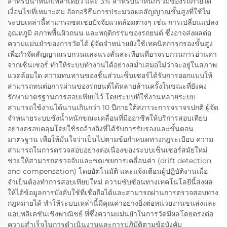
สำหรับน้ำหนักเพลาเดี่ยว และ 3% สำหรับน้ำหนักรวมของรถภายใต้
เงื่อนไขที่เหมาะสม อัลกอริธึมการประมวลผลสัญญาณขั้นสูงที่ใช้ใน
ระบบเหล่านี้สามารถชดเชยปัจจัยแวดล้อมต่างๆ เช่น การเปลี่ยนแปลง
อุณหภูมิ สภาพพื้นผิวถนน และพฤติกรรมของรถยนต์ ซึ่งอาจส่งผลต่อ
ความแม่นยำของการวัดได้ ผู้จัดจำหน่ายยังใช้เทคนิคการกรองขั้นสูง
เพื่อกำจัดสัญญาณรบกวนและแรงสั่นสะเทือนที่อาจรบกวนการอ่านค่า
จากเซ็นเซอร์ ทำให้ระบบทำงานได้อย่างสม่ำเสมอไม่ว่าจะอยู่ในสภาพ
แวดล้อมใด ความทนทานของชิ้นส่วนเซ็นเซอร์ได้รับการออกแบบให้
สามารถทนต่อการผ่านของรถยนต์ได้หลายล้านครั้งในขณะที่ยังคง
รักษามาตรฐานการสอบเทียบไว้ โดยระบบที่ใช้งานหลายระบบ
สามารถใช้งานได้นานเกินกว่า 10 ปีภายใต้สภาวะการจราจรปกติ ผู้จัด
จำหน่ายระบบชั่งน้ำหนักขณะเคลื่อนที่มืออาชีพให้บริการสอบเทียบ
อย่างครอบคลุมโดยใช้รถอ้างอิงที่ได้รับการรับรองและขั้นตอน
มาตรฐาน เพื่อให้มั่นใจว่าเป็นไปตามข้อกำหนดทางกฎระเบียบ ความ
สามารถในการตรวจสอบอย่างต่อเนื่องของระบบเซ็นเซอร์สมัยใหม่
ช่วยให้สามารถตรวจจับและชดเชยการเคลื่อนค่า (drift detection
and compensation) โดยอัตโนมัติ และแจ้งเตือนผู้ปฏิบัติงานเมื่อ
จำเป็นต้องทำการสอบเทียบใหม่ ความซับซ้อนทางเทคโนโลยีนี้ส่งผล
ให้ได้ข้อมูลการบังคับใช้ที่เชื่อถือได้และสามารถผ่านการตรวจสอบทาง
กฎหมายได้ ทำให้ระบบเหล่านี้มีคุณค่าอย่างยิ่งต่อหน่วยงานขนส่งและ
แอปพลิเคชันเชิงพาณิชย์ ที่ซึ่งความแม่นยำในการวัดมีผลโดยตรงต่อ
ความสำเร็จในการดำเนินงานและการปฏิบัติตามข้อบังคับ