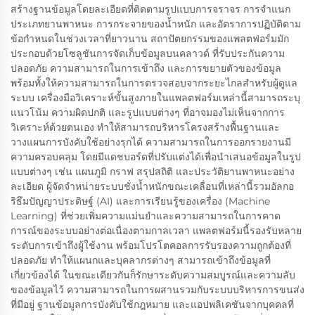
สร้างฐานข้อมูลโดยละเอียดที่ติดตามรูปแบบการจราจร การจำแนก
ประเภทยานพาหนะ การกระจายของน้ำหนัก และอัตราการปฏิบัติตาม
ข้อกำหนดในช่วงเวลาที่ยาวนาน สถาปัตยกรรมของแพลตฟอร์มมัก
ประกอบด้วยโซลูชันการจัดเก็บข้อมูลบนคลาวด์ ที่รับประกันความ
ปลอดภัย ความสามารถในการเข้าถึง และการขยายตัวของข้อมูล
พร้อมทั้งให้ความสามารถในการตรวจสอบจากระยะไกลสำหรับผู้ดูแล
ระบบ เครื่องมือวิเคราะห์ขั้นสูงภายในแพลตฟอร์มเหล่านี้สามารถระบุ
แนวโน้ม ความผิดปกติ และรูปแบบต่างๆ ที่อาจมองไม่เห็นจากการ
วิเคราะห์ด้วยตนเอง ทำให้สามารถบริหารโครงสร้างพื้นฐานและ
วางแผนการบังคับใช้อย่างรุกได้ ความสามารถในการออกรายงานมี
ความครอบคลุม โดยมีแดชบอร์ดที่ปรับแต่งได้เพื่อนำเสนอข้อมูลในรูป
แบบต่างๆ เช่น แผนภูมิ กราฟ สรุปสถิติ และประวัติยานพาหนะอย่าง
ละเอียด ผู้จัดจำหน่ายระบบชั่งน้ำหนักขณะเคลื่อนที่เหล่านี้รวมอัลกอ
ริธึมปัญญาประดิษฐ์ (AI) และการเรียนรู้ของเครื่อง (Machine
Learning) ที่ช่วยเพิ่มความแม่นยำและความสามารถในการคาด
การณ์ของระบบอย่างต่อเนื่องตามกาลเวลา แพลตฟอร์มนี้รองรับหลาย
ระดับการเข้าถึงผู้ใช้งาน พร้อมโปรโตคอลการรับรองความถูกต้องที่
ปลอดภัย ทำให้แผนกและบุคลากรต่างๆ สามารถเข้าถึงข้อมูลที่
เกี่ยวข้องได้ ในขณะเดียวกันก็รักษาระดับความสมบูรณ์และความลับ
ของข้อมูลไว้ ความสามารถในการผสานรวมกับระบบบริหารการขนส่ง
ที่มีอยู่ ฐานข้อมูลการบังคับใช้กฎหมาย และแอปพลิเคชันจากบุคคลที่