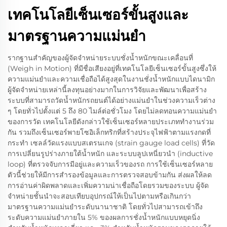
เทคโนโลยีเซ็นเซอร์ขั้นสูงและ
มาตรฐานความแม่นยำ
รากฐานสำคัญของผู้จัดจำหน่ายระบบชั่งน้ำหนักขณะเคลื่อนที่
(Weigh in Motion) ที่มีชื่อเสียงอยู่ที่เทคโนโลยีเซ็นเซอร์ขั้นสูงซึ่งให้
ความแม่นยำและความเชื่อถือได้สูงสุดในงานชั่งน้ำหนักแบบไดนามิก
ผู้จัดจำหน่ายเหล่านี้ลงทุนอย่างมากในการวิจัยและพัฒนาเพื่อสร้าง
ระบบที่สามารถวัดน้ำหนักรถยนต์ได้อย่างแม่นยำในช่วงความเร็วต่าง
ๆ โดยทั่วไปตั้งแต่ 5 ถึง 80 ไมล์ต่อชั่วโมง โดยไม่ลดทอนความแม่นยำ
ของการวัด เทคโนโลยีดังกล่าวใช้เซ็นเซอร์หลายประเภททำงานร่วม
กัน รวมถึงเซ็นเซอร์พายโซอิเล็กทริกที่สร้างประจุไฟฟ้าตามแรงกดที่
กระทำ เซลล์วัดแรงแบบสเตรนเกจ (strain gauge load cells) ที่วัด
การเปลี่ยนรูปร่างภายใต้น้ำหนัก และระบบลูปเหนี่ยวนำ (inductive
loop) ที่ตรวจจับการมีอยู่และความเร็วของรถ การใช้เซ็นเซอร์หลาย
ตัวนี้ช่วยให้มีการสำรองข้อมูลและการตรวจสอบข้ามกัน ส่งผลให้ลด
การอ่านค่าผิดพลาดและเพิ่มความน่าเชื่อถือโดยรวมของระบบ ผู้จัด
จำหน่ายชั้นนำจะสอบเทียบอุปกรณ์ให้เป็นไปตามหรือเกินกว่า
มาตรฐานความแม่นยำระดับนานาชาติ โดยทั่วไปสามารถเข้าถึง
ระดับความแม่นยำภายใน 5% ของผลการชั่งน้ำหนักแบบหยุดนิ่ง