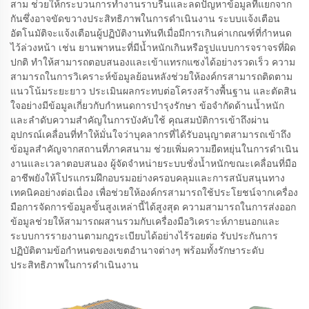
สาม ช่วยให้กระบวนการทำงานราบรื่นและลดปัญหาข้อมูลที่แยกจาก
กันซึ่งอาจขัดขวางประสิทธิภาพในการดำเนินงาน ระบบแจ้งเตือน
อัตโนมัติจะแจ้งเตือนผู้ปฏิบัติงานทันทีเมื่อมีการเกินค่าเกณฑ์ที่กำหนด
ไว้ล่วงหน้า เช่น ยานพาหนะที่มีน้ำหนักเกินหรือรูปแบบการจราจรที่ผิด
ปกติ ทำให้สามารถตอบสนองและเข้าแทรกแซงได้อย่างรวดเร็ว ความ
สามารถในการวิเคราะห์ข้อมูลย้อนหลังช่วยให้องค์กรสามารถติดตาม
แนวโน้มระยะยาว ประเมินผลกระทบต่อโครงสร้างพื้นฐาน และตัดสิน
ใจอย่างมีข้อมูลเกี่ยวกับกำหนดการบำรุงรักษา ข้อจำกัดด้านน้ำหนัก
และลำดับความสำคัญในการบังคับใช้ คุณสมบัติการเข้าถึงผ่าน
อุปกรณ์เคลื่อนที่ทำให้มั่นใจว่าบุคลากรที่ได้รับอนุญาตสามารถเข้าถึง
ข้อมูลสำคัญจากสถานที่ภาคสนาม ช่วยเพิ่มความยืดหยุ่นในการดำเนิน
งานและเวลาตอบสนอง ผู้จัดจำหน่ายระบบชั่งน้ำหนักขณะเคลื่อนที่มือ
อาชีพยังให้โปรแกรมฝึกอบรมอย่างครอบคลุมและการสนับสนุนทาง
เทคนิคอย่างต่อเนื่อง เพื่อช่วยให้องค์กรสามารถใช้ประโยชน์จากเครื่อง
มือการจัดการข้อมูลขั้นสูงเหล่านี้ได้สูงสุด ความสามารถในการส่งออก
ข้อมูลช่วยให้สามารถผสานรวมกับเครื่องมือวิเคราะห์ภายนอกและ
ระบบการรายงานตามกฎระเบียบได้อย่างไร้รอยต่อ รับประกันการ
ปฏิบัติตามข้อกำหนดของเขตอำนาจต่างๆ พร้อมทั้งรักษาระดับ
ประสิทธิภาพในการดำเนินงาน