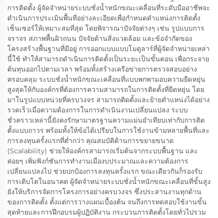
การติดตั้ง ผู้จัดจำหน่ายระบบชั่งน้ำหนักขณะเคลื่อนที่ระดับมืออาชีพจะ
ดำเนินการประเมินพื้นที่อย่างละเอียดเพื่อกำหนดตำแหน่งการติดตั้ง
เซ็นเซอร์ให้เหมาะสมที่สุด โดยพิจารณาปัจจัยต่างๆ เช่น รูปแบบการ
จราจร สภาพพื้นผิวถนน ปัจจัยด้านสิ่งแวดล้อม และข้อจำกัดของ
โครงสร้างพื้นฐานที่มีอยู่ การออกแบบแบบโมดูลาร์ที่ผู้จัดจำหน่ายเหล่า
นี้ใช้ ทำให้สามารถดำเนินการติดตั้งเป็นระยะเป็นขั้นตอน เพื่อกระจาย
ต้นทุนออกไปตามเวลา พร้อมทั้งสร้างเครือข่ายการตรวจสอบอย่าง
ครอบคลุม ระบบชั่งน้ำหนักขณะเคลื่อนที่แบบพกพามอบความยืดหยุ่น
สูงสุดให้กับองค์กรที่ต้องการความสามารถในการติดตั้งที่ยืดหยุ่น โดย
มาในรูปแบบหน่วยที่ครบวงจร สามารถติดตั้งและย้ายตำแหน่งได้อย่าง
รวดเร็วเมื่อความต้องการในการดำเนินงานเปลี่ยนแปลง ระบบ
ชั่วคราวเหล่านี้ยังคงรักษามาตรฐานความแม่นยำเทียบเท่ากับการติด
ตั้งแบบถาวร พร้อมทั้งให้ข้อได้เปรียบในการใช้งานข้ามหลายพื้นที่และ
การลงทุนครั้งแรกที่ต่ำกว่า คุณสมบัติด้านการขยายขนาด
(Scalability) ช่วยให้องค์กรสามารถเริ่มต้นจากระบบพื้นฐาน และ
ค่อยๆ เพิ่มฟังก์ชันการทำงานเมื่องบประมาณและความต้องการ
เปลี่ยนแปลงไป ช่วยปกป้องการลงทุนครั้งแรก ขณะเดียวกันก็รองรับ
การเติบโตในอนาคต ผู้จัดจำหน่ายระบบชั่งน้ำหนักขณะเคลื่อนที่ขั้นสูง
ยังให้บริการจัดการโครงการอย่างครบวงจร ซึ่งประสานงานทุกด้าน
ของการติดตั้ง ตั้งแต่การวางแผนเบื้องต้น จนถึงการทดสอบใช้งานขั้น
สุดท้ายและการฝึกอบรมผู้ปฏิบัติงาน กระบวนการติดตั้งโดยทั่วไปรวม