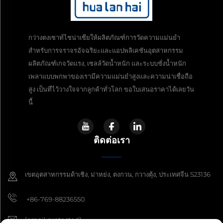
กว่างตงเซาท์ไชน่าเซียให้ผลิตภัณฑ์การวัดความแม่นยำ
สำหรับการจราจรอัจฉริยะและแอปพลิเคชันอุตสาหกรรม
ผลิตภัณฑ์เกจวัดแรง, เซลล์วัดน้ำหนัก และระบบชั่งน้ำหนัก
เพลาแบบพกพาของเรามีความแม่นยำสูงและความน่าเชื่อถือ
สูง เป็นที่ไว้วางใจจากลูกค้าทั่วโลก ขอใบเสนอราคาได้เลยวัน
นี้
ติดต่อเรา
เขตอุตสาหกรรมด้าเชิง, ม่าหย่ง, ตงกวน, กวางตุ้ง, ประเทศจีน 523136
+86-769-88236550
[email protected]