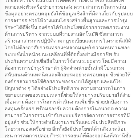
โดยลดความจำเป็นในการติดตั้งสถานีชั่งน้ำหนักแบบคงที่
หลายแห่งทั่วเครือข่ายการขนส่ง ความสามารถในการเก็บ
ข้อมูลอย่างครอบคลุมยังให้ข้อมูลเชิงลึกที่มีค่าเกี่ยวกับรูปแบบ
การจราจร ช่วยให้วางแผนโครงสร้างพื้นฐานและการบำรุง
รักษาได้ดียิ่งขึ้น องค์กรได้รับประโยชน์จากการลดภาระงาน
ด้านการบริหาร จากระบบที่รายงานอัตโนมัติ ซึ่งสามารถ
สร้างเอกสารการปฏิบัติตามกฎระเบียบและการวิเคราะห์สถิติ
โดยไม่ต้องอาศัยการแทรกแซงจากมนุษย์ ความทนทานของ
ระบบชั่งน้ำหนักขณะเคลื่อนที่ที่ติดตั้งอย่างมืออาชีพ รับ
ประกันความน่าเชื่อถือในการใช้งานระยะยาว โดยมีความ
ต้องการการบำรุงรักษาต่ำ ผู้จัดจำหน่ายชั้นนำมีโปรแกรม
สนับสนุนด้านเทคนิคและฝึกอบรมอย่างครอบคลุม ซึ่งช่วยให้
องค์กรสามารถใช้ศักยภาพของระบบได้สูงสุด และแก้ไข
ปัญหาต่าง ๆ ได้อย่างมีประสิทธิภาพ ความสามารถในการ
ขยายขนาดของระบบเหล่านี้ช่วยให้สามารถปรับขยายได้ง่าย
เมื่อความต้องการในการดำเนินงานเพิ่มขึ้น ช่วยปกป้องการ
ลงทุนครั้งแรก พร้อมรองรับความต้องการในอนาคต ความ
สามารถในการรวมเข้ากับระบบบริหารจัดการการจราจรที่มี
อยู่แล้ว ช่วยให้การดำเนินงานราบรื่นและเพิ่มประสิทธิภาพ
โดยรวมของเครือข่าย อีกทั้งยังมีประโยชน์ด้านสิ่งแวดล้อม
เช่น การลดการปล่อยก๊าซจากรถยนต์ที่ต้องจอดนิ่งที่สถานีชั่ง