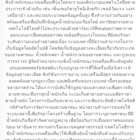
ชั่งน้ำหนักขณะรถเคลื่อนที่รุ่นใหม่จะรวมองค์ประกอบเทคโนโลยีหลาย
ประการเข้าด้วยกัน เช่น เซ็นเซอร์พายโซอิเล็กทริก เซลล์วัดแรง วงจร
เหนี่ยวนำ และหน่วยประมวลผลข้อมูลขั้นสูง ซึ่งทำงานร่วมกันอย่าง
พร้อมเพรียงเพื่อบันทึกข้อมูลน้ำหนักแบบเรียลไทม์ สถาปัตยกรรมทาง
เทคโนโลยีโดยทั่วไปจะประกอบด้วยฮาร์ดแวร์ที่ทนต่อสภาพอากาศ
ออกแบบมาเพื่อทนต่อสภาพแวดล้อมที่รุนแรงในขณะที่ยังคงรักษา
ระดับความแม่นยำอย่างต่อเนื่อง ระบบเหล่านี้มีความสามารถในการ
เก็บข้อมูลโดยอัตโนมัติ โดยจัดเก็บข้อมูลอย่างละเอียดเกี่ยวกับประเภท
ของยานพาหนะ น้ำหนักเพลา น้ำหนักรวมของยานพาหนะ และรูปแบบ
การจราจร ผู้จัดจำหน่ายระบบชั่งน้ำหนักขณะรถเคลื่อนที่ระดับสูงยัง
เสนอแพลตฟอร์มซอฟต์แวร์แบบบูรณาการที่ให้เครื่องมือวิเคราะห์
ข้อมูลอย่างละเอียด ฟังก์ชันการรายงาน และเครื่องมือตรวจสอบความ
สอดคล้องตามกฎระเบียบ แอปพลิเคชันของระบบเหล่านี้ครอบคลุม
หลายภาคส่วน ได้แก่ การบังคับใช้กฎหมายบนทางหลวงเพื่อตรวจจับ
ยานพาหนะที่บรรทุกน้ำหนักเกิน ระบบเก็บค่าผ่านทางแบบคิดราคา
ตามน้ำหนัก โครงการป้องกันสะพาน และการเพิ่มประสิทธิภาพโลจิสติ
กส์สำหรับการจัดการกองยานพาหนะ หน่วยงานด้านการขนส่งใช้
ระบบเหล่านี้เพื่อรักษาโครงสร้างพื้นฐาน โดยการระบุยานพาหนะที่มี
น้ำหนักเกินขีดจำกัดตามกฎหมาย เพื่อป้องกันการเสื่อมสภาพของถนน
ก่อนเวลาอันควร สถานท่าเรือและเขตอุตสาหกรรมนำเทคโนโลยีการ
ชั่งน้ำหนักขณะรถเคลื่อนที่มาใช้เพื่อยืนยันน้ำหนักสินค้าและปรับปรุง