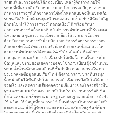
รถยนต์และการบังคับใช้กฎระเบียบ เหล่าผู้จัดจำหน่ายให้
ระบบที่เพิ่มประสิทธิภาพอย่างมาก โดยการลดปัญหาคอขวด
ด้านการจราจรที่เกิดจากสถานีชั่งน้ำหนักแบบคงที่แบบดั้งเดิม
รถยนต์ไม่จำเป็นต้องหยุดหรือชะลอความเร็วอย่างมีนัยสำคัญ
อีกต่อไป ทำให้การจราจรไหลต่อเนื่องได้ พร้อมรักษา
มาตรฐานการวัดน้ำหนักที่แม่นยำ การดำเนินงานที่ไร้รอยต่อ
นี้ช่วยลดต้นทุนแรงงาน เนื่องจากต้องใช้บุคลากรน้อยลง
สำหรับกระบวนการชั่งน้ำหนักและบริหารจัดการการจราจร
ลักษณะอัตโนมัติของระบบชั่งน้ำหนักขณะเคลื่อนที่ช่วยให้
สามารถดำเนินการได้ตลอด 24 ชั่วโมงโดยไม่ต้องมีการ
ควบคุมจากมนุษย์อย่างต่อเนื่อง ทำให้เพิ่มโอกาสในการเก็บ
ข้อมูลและขยายขอบเขตการบังคับใช้กฎระเบียบ ผู้จัดจำหน่าย
ระบบชั่งน้ำหนักขณะเคลื่อนที่ชั้นนำมีความสามารถในการ
ประมวลผลข้อมูลแบบเรียลไทม์ ซึ่งสามารถระบุรถที่บรรทุก
น้ำหนักเกินได้ทันที ทำให้สามารถดำเนินการบังคับใช้ได้อย่าง
รวดเร็ว และลดความเสี่ยงต่อความเสียหายของโครงสร้างพื้น
ฐาน ความแม่นยำของระบบสมัยใหม่รับประกันการวัดที่เชื่อ
ถือได้และสอดคล้องตามมาตรฐานทางกฎหมายเพื่อการบังคับ
ใช้ พร้อมให้ข้อมูลที่สามารถใช้เป็นหลักฐานในการออกใบสั่ง
และดำเนินคดีได้ ผู้จัดจำหน่ายเหล่านี้นำเสนอโซลูชันที่คุ้มค่า