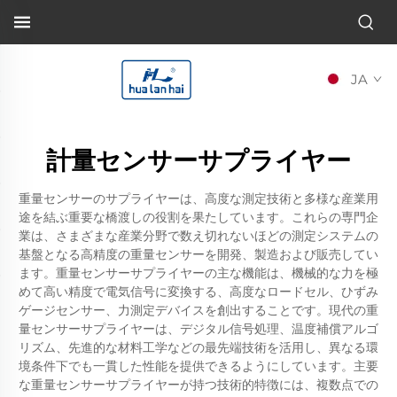
JA
計量センサーサプライヤー
重量センサーのサプライヤーは、高度な測定技術と多様な産業用
途を結ぶ重要な橋渡しの役割を果たしています。これらの専門企
業は、さまざまな産業分野で数え切れないほどの測定システムの
基盤となる高精度の重量センサーを開発、製造および販売してい
ます。重量センサーサプライヤーの主な機能は、機械的な力を極
めて高い精度で電気信号に変換する、高度なロードセル、ひずみ
ゲージセンサー、力測定デバイスを創出することです。現代の重
量センサーサプライヤーは、デジタル信号処理、温度補償アルゴ
リズム、先進的な材料工学などの最先端技術を活用し、異なる環
境条件下でも一貫した性能を提供できるようにしています。主要
な重量センサーサプライヤーが持つ技術的特徴には、複数点での