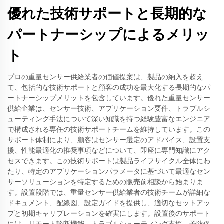
優れた技術サポートと長期的な
パートナーシップによるメリッ
ト
プロの重量センサー供給業者の価値提案は、製品の納入を超え
て、包括的な技術サポートと顧客の成功を最大化する長期的なパ
ートナーシップメリットを包含しています。優れた重量センサー
供給企業は、センサー技術、アプリケーション要件、トラブルシ
ューティング手法について深い知識を持つ経験豊富なエンジニア
で構成される専任の技術サポートチームを維持しています。この
サポート体制により、顧客はセンサー選定のアドバイス、設置支
援、性能最適化の推奨事項などについて、即座に専門知識にアク
セスできます。この技術サポートは製品ライフサイクル全体にわ
たり、特定のアプリケーションパラメータに基づいて最適なセン
サーソリューションを特定するための販売前相談から始まりま
す。設置段階では、重量センサー供給業者の技術チームが詳細な
ドキュメント、配線図、設定ガイドを提供し、適切なセットアッ
プと初期キャリブレーションを確実にします。設置後のサポート
には、リモート診断機能、トラブルシューティング支援、予防保