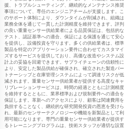
援、トラブルシューティング、継続的なメンテナンス推奨
事項について、専任のエンジニアチームが支援します。こ
のサポート体制により、ダウンタイムが削減され、組織は
業務全体を通じて一貫した計測精度を維持できます。評判
の良い重量センサー供給業者による品質保証は、包括的な
テスト、認証基準への適合、保証による保護を通じて安心
を提供し、設備投資を守ります。多くの供給業者は、標準
製品を特定のアプリケーション要件に合わせてカスタマイ
ズするサービスを提供しており、高価な改造やシステム設
計上の妥協を回避できます。サプライチェーンの信頼性に
より、安定した製品供給が確保され、確立された製造パー
トナーシップと在庫管理システムによって調達リスクが低
減されます。重量センサー供給業者が提供する高度なキャ
リブレーションサービスは、時間の経過とともに計測精度
を維持するとともに、業界標準および規制要件への適合を
保証します。革新へのアクセスにより、顧客は関連費用を
負担することなく、継続的な研究開発投資の恩恵を受けら
れ、最新のセンサーテクノロジーや機能を新製品として利
用可能になります。専門の重量センサー供給業者が提供す
るトレーニングプログラムは、技術スタッフが適切な設置