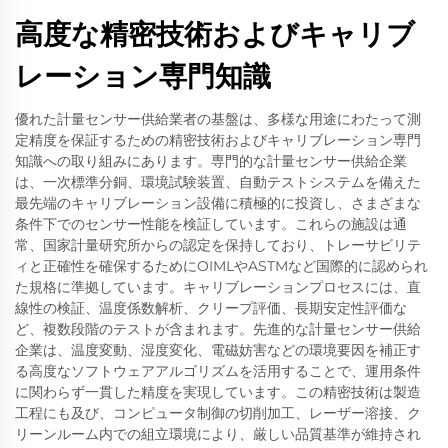
高度な精密技術およびキャリブ
レーション専門知識
優れた計量センサー供給業者の基盤は、多様な用途にわたって測
定精度を保証するための精密技術およびキャリブレーション専門
知識への取り組みにあります。専門的な計量センサー供給企業
は、一次標準分銅、環境試験装置、自動テストシステムを備えた
最先端のキャリブレーション設備に積極的に投資し、さまざまな
条件下でのセンサー性能を検証しています。これらの施設は通
常、国家計量研究所からの認定を保持しており、トレーサビリテ
ィと正確性を確保するためにOIMLやASTMなど国際的に認められ
た規格に準拠しています。キャリブレーションプロセスには、直
線性の検証、温度係数解析、クリープ評価、長期安定性評価な
ど、複数段階のテストが含まれます。先進的な計量センサー供給
企業は、温度変動、湿度変化、電磁妨害などの環境要因を補正す
る高度なソフトウェアアルゴリズムを活用することで、運用条件
に関わらず一貫した精度を実現しています。この精密技術は製造
工程にも及び、コンピュータ制御の切削加工、レーザー溶接、ク
リーンルーム内での組立環境により、厳しい品質基準が維持され