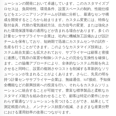
ューションの開発において卓越しています。このカスタマイズプ
ロセスは、負荷特性、環境条件、設置スペースの制約、性能仕様
などをエンジニアリングチームが詳細に分析し、最適なセンサ構
成を開発するところから始まります。カスタム変更には、特殊な
取付金具、代替の電気接続方法、出力信号の変更、または強化さ
れた環境保護等級の適用などが含まれる場合があります。多くの
計量センササプライヤー企業は、社内に機械加工設備および設計
チームを保有しており、短納期で迅速にカスタムセンサの試作・
生産を行うことができます。このようなカスタマイズ技術は、シ
ステム統合支援にも拡大されており、サプライヤーは顧客と密接
に連携して既存の装置や制御システムとの完全な互換性を確保し
ます。この協働アプローチにより、全体的なシステム性能を向上
させると同時に、設置の複雑さやコストを削減する革新的なソリ
ューションが生まれることがよくあります。さらに、先見の明を
持つ計量センササプライヤー企業は、無線通信、IoT接続、予知保
全機能などの新興技術への投資を行い、それらをカスタムソリュ
ーションに統合することが可能です。豊富な標準製品と柔軟なカ
スタマイズ能力を組み合わせることで、顧客は特定の要件にかか
わらず最適なソリューションを見つけることができ、結果として
測定精度の向上、メンテナンス頻度の低減、さまざまな産業分野
における運用効率の改善につながります。