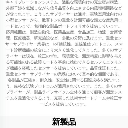
キャリブレーションシステム、過酷な環境向けの完全密封構造、
外部干渉を低減しながら信号品質を向上させる内蔵増幅回路など
が含まれます。こうしたサプライヤーは通常、実験室用途向けの
小型センサーから、数百トンの重量を計測可能な頑丈な産業用ロ
ードセルまで、包括的な製品ポートフォリオを提供しています。
応用範囲は、製造自動化、医薬品生産、食品加工、物流・倉庫管
理、医療機器、研究施設など、多数の分野に及びます。重量セン
サーサプライヤー業界は、IoT接続性、無線通信プロトコル、スマ
ート診断機能の統合により大きく進化してきました。多くのサプ
ライヤーは現在、較正のずれ、環境変化、測定精度に影響を与え
る可能性のある故障モードを事前に検出できるセルフモニタリン
グ機能を搭載したセンサーを提供しています。品質保証もまた、
重量センサーサプライヤーの業務において基本的な側面であり、
各製品が正確さ、耐久性、安全性に関する国際規格を満たすよ
う、厳格な試験プロトコルが適用されています。また、多くのサ
プライヤーが、製品ライフサイクル全体を通じて顧客が測定シス
テムを最適化できるよう、充実した技術サポートチームや較正サ
ービスを提供しています。
新製品