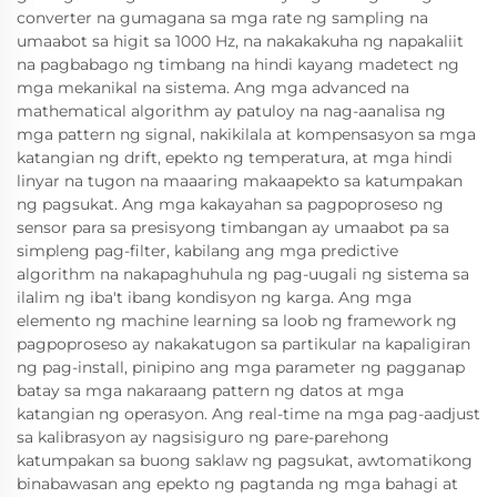
converter na gumagana sa mga rate ng sampling na
umaabot sa higit sa 1000 Hz, na nakakakuha ng napakaliit
na pagbabago ng timbang na hindi kayang madetect ng
mga mekanikal na sistema. Ang mga advanced na
mathematical algorithm ay patuloy na nag-aanalisa ng
mga pattern ng signal, nakikilala at kompensasyon sa mga
katangian ng drift, epekto ng temperatura, at mga hindi
linyar na tugon na maaaring makaapekto sa katumpakan
ng pagsukat. Ang mga kakayahan sa pagpoproseso ng
sensor para sa presisyong timbangan ay umaabot pa sa
simpleng pag-filter, kabilang ang mga predictive
algorithm na nakapaghuhula ng pag-uugali ng sistema sa
ilalim ng iba't ibang kondisyon ng karga. Ang mga
elemento ng machine learning sa loob ng framework ng
pagpoproseso ay nakakatugon sa partikular na kapaligiran
ng pag-install, pinipino ang mga parameter ng pagganap
batay sa mga nakaraang pattern ng datos at mga
katangian ng operasyon. Ang real-time na mga pag-aadjust
sa kalibrasyon ay nagsisiguro ng pare-parehong
katumpakan sa buong saklaw ng pagsukat, awtomatikong
binabawasan ang epekto ng pagtanda ng mga bahagi at