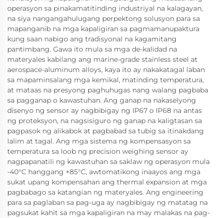
operasyon sa pinakamatitinding industriyal na kalagayan,
na siya nangangahulugang perpektong solusyon para sa
mapanganib na mga kapaligiran sa pagmamanupaktura
kung saan nabigo ang tradisyonal na kagamitang
pantimbang. Gawa ito mula sa mga de-kalidad na
materyales kabilang ang marine-grade stainless steel at
aerospace-aluminum alloys, kaya ito ay nakakatagal laban
sa mapaminsalang mga kemikal, matinding temperatura,
at mataas na presyong paghuhugas nang walang pagbaba
sa pagganap o kawastuhan. Ang ganap na nakaselyong
disenyo ng sensor ay nagbibigay ng IP67 o IP68 na antas
ng proteksyon, na nagsisiguro ng ganap na kaligtasan sa
pagpasok ng alikabok at pagbabad sa tubig sa itinakdang
lalim at tagal. Ang mga sistema ng kompensasyon sa
temperatura sa loob ng precision weighing sensor ay
nagpapanatili ng kawastuhan sa saklaw ng operasyon mula
-40°C hanggang +85°C, awtomatikong inaayos ang mga
sukat upang kompensahan ang thermal expansion at mga
pagbabago sa katangian ng materyales. Ang engineering
para sa paglaban sa pag-uga ay nagbibigay ng matatag na
pagsukat kahit sa mga kapaligiran na may malakas na pag-