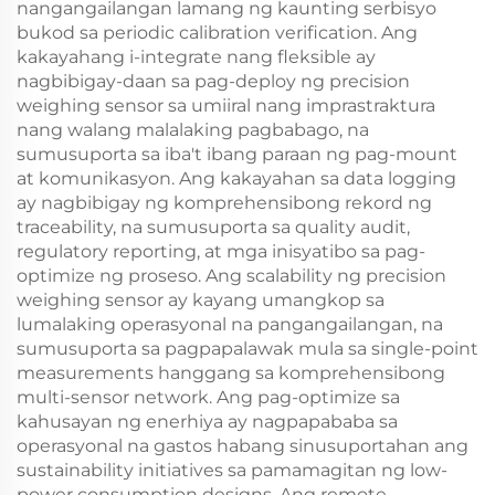
nangangailangan lamang ng kaunting serbisyo
bukod sa periodic calibration verification. Ang
kakayahang i-integrate nang fleksible ay
nagbibigay-daan sa pag-deploy ng precision
weighing sensor sa umiiral nang imprastraktura
nang walang malalaking pagbabago, na
sumusuporta sa iba't ibang paraan ng pag-mount
at komunikasyon. Ang kakayahan sa data logging
ay nagbibigay ng komprehensibong rekord ng
traceability, na sumusuporta sa quality audit,
regulatory reporting, at mga inisyatibo sa pag-
optimize ng proseso. Ang scalability ng precision
weighing sensor ay kayang umangkop sa
lumalaking operasyonal na pangangailangan, na
sumusuporta sa pagpapalawak mula sa single-point
measurements hanggang sa komprehensibong
multi-sensor network. Ang pag-optimize sa
kahusayan ng enerhiya ay nagpapababa sa
operasyonal na gastos habang sinusuportahan ang
sustainability initiatives sa pamamagitan ng low-
power consumption designs. Ang remote