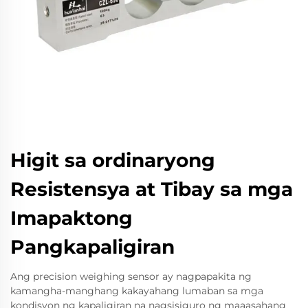
Higit sa ordinaryong
Resistensya at Tibay sa mga
Imapaktong
Pangkapaligiran
Ang precision weighing sensor ay nagpapakita ng
kamangha-manghang kakayahang lumaban sa mga
kondisyon ng kapaligiran na nagsisiguro ng maaasahang