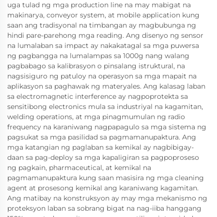
uga tulad ng mga production line na may mabigat na
makinarya, conveyor system, at mobile application kung
saan ang tradisyonal na timbangan ay magbubunga ng
hindi pare-parehong mga reading. Ang disenyo ng sensor
na lumalaban sa impact ay nakakatagal sa mga puwersa
ng pagbangga na lumalampas sa 1000g nang walang
pagbabago sa kalibrasyon o pinsalang istruktural, na
nagsisiguro ng patuloy na operasyon sa mga mapait na
aplikasyon sa paghawak ng materyales. Ang kalasag laban
sa electromagnetic interference ay nagpoprotekta sa
sensitibong electronics mula sa industriyal na kagamitan,
welding operations, at mga pinagmumulan ng radio
frequency na karaniwang nagpapagulo sa mga sistema ng
pagsukat sa mga pasilidad sa pagmamanupaktura. Ang
mga katangian ng paglaban sa kemikal ay nagbibigay-
daan sa pag-deploy sa mga kapaligiran sa pagpoproseso
ng pagkain, pharmaceutical, at kemikal na
pagmamanupaktura kung saan masisira ng mga cleaning
agent at prosesong kemikal ang karaniwang kagamitan.
Ang matibay na konstruksyon ay may mga mekanismo ng
proteksyon laban sa sobrang bigat na nag-iiba hanggang