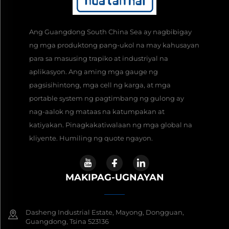
Ang Guangdong South China Sea ay nagbibigay
ng mga produktong pang-ukol na may kahusayan
para sa masusing trapiko at industriyal na
aplikasyon. Ang aming mga gauge ng
pagsisihintong, mga cell ng karga, at mga
portable system ng pagtimbang ng gulong ay
nag-aalok ng mataas na katumpakan at
katiyakan. Pinagkakatiwalaan ng mga global na
kliyente. Humiling ng quote ngayon.
MAKIPAG-UGNAYAN
Dasheng Industrial Estate, Mayong, Dongguan,
Guangdong, Tsina 523136