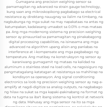
Gumagana ang precision weighing sensor sa
pamamagitan ng advanced na strain gauge technology,
kung saan ang mikroskopikong pagbabago sa electrical
resistance ay direktang nauugnay sa ilalim na timbang, na
nagbubunga ng mga sukat na may napakataas na antas ng
katumpakan, kadalasang umaabot sa 0.01% o mas mataas
pa. Ang mga modernong sistema ng precision weighing
sensor ay pinauunlad sa pamamagitan ng pinakabagong
digital processing capabilities, na isinasama ang mga
advanced na algorithm upang alisin ang panlabas na
interference at i-kompensate ang mga pagbabago ng
temperatura. Ang matibay na konstruksyon ng sensor ay
karaniwang gumagamit ng mataas na kalidad na
aluminum o stainless steel na load cells, na nagsisiguro ng
pangmatagalang katatagan at resistensya sa mahihirap na
kondisyon sa operasyon. Ang signal conditioning
electronics sa loob ng precision weighing sensor ay nag-a-
amplify at nagdi-digitize sa analog outputs, na nagbabago
ng hilaw na sukat sa mga kapaki-pakinabang na format ng
data na tugma sa iba't ibang sistema ng kontrol at network
ng data. Mahusay ang mga sensor na ito sa mga