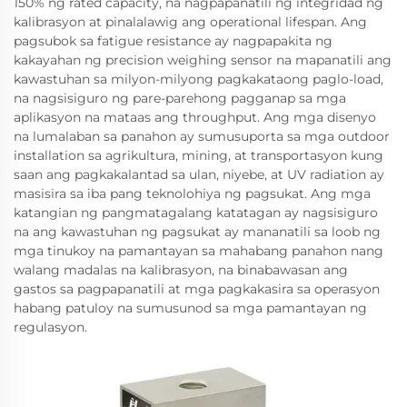
150% ng rated capacity, na nagpapanatili ng integridad ng
kalibrasyon at pinalalawig ang operational lifespan. Ang
pagsubok sa fatigue resistance ay nagpapakita ng
kakayahan ng precision weighing sensor na mapanatili ang
kawastuhan sa milyon-milyong pagkakataong paglo-load,
na nagsisiguro ng pare-parehong pagganap sa mga
aplikasyon na mataas ang throughput. Ang mga disenyo
na lumalaban sa panahon ay sumusuporta sa mga outdoor
installation sa agrikultura, mining, at transportasyon kung
saan ang pagkakalantad sa ulan, niyebe, at UV radiation ay
masisira sa iba pang teknolohiya ng pagsukat. Ang mga
katangian ng pangmatagalang katatagan ay nagsisiguro
na ang kawastuhan ng pagsukat ay mananatili sa loob ng
mga tinukoy na pamantayan sa mahabang panahon nang
walang madalas na kalibrasyon, na binabawasan ang
gastos sa pagpapanatili at mga pagkakasira sa operasyon
habang patuloy na sumusunod sa mga pamantayan ng
regulasyon.