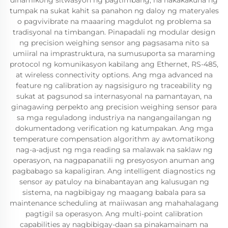
dinamikong sitwasyon ng pagtimbang, na nakakakuha ng
tumpak na sukat kahit sa panahon ng daloy ng materyales
o pagvivibrate na maaaring magdulot ng problema sa
tradisyonal na timbangan. Pinapadali ng modular design
ng precision weighing sensor ang pagsasama nito sa
umiiral na imprastruktura, na sumusuporta sa maraming
protocol ng komunikasyon kabilang ang Ethernet, RS-485,
at wireless connectivity options. Ang mga advanced na
feature ng calibration ay nagsisiguro ng traceability ng
sukat at pagsunod sa internasyonal na pamantayan, na
ginagawing perpekto ang precision weighing sensor para
sa mga reguladong industriya na nangangailangan ng
dokumentadong verification ng katumpakan. Ang mga
temperature compensation algorithm ay awtomatikong
nag-a-adjust ng mga reading sa malawak na saklaw ng
operasyon, na nagpapanatili ng presyosyon anuman ang
pagbabago sa kapaligiran. Ang intelligent diagnostics ng
sensor ay patuloy na binabantayan ang kalusugan ng
sistema, na nagbibigay ng maagang babala para sa
maintenance scheduling at maiiwasan ang mahahalagang
pagtigil sa operasyon. Ang multi-point calibration
capabilities ay nagbibigay-daan sa pinakamainam na