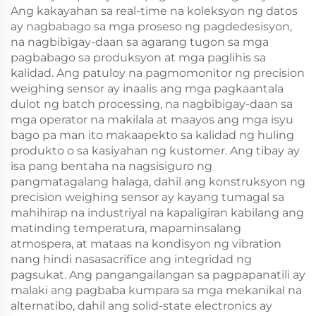
Ang kakayahan sa real-time na koleksyon ng datos
ay nagbabago sa mga proseso ng pagdedesisyon,
na nagbibigay-daan sa agarang tugon sa mga
pagbabago sa produksyon at mga paglihis sa
kalidad. Ang patuloy na pagmomonitor ng precision
weighing sensor ay inaalis ang mga pagkaantala
dulot ng batch processing, na nagbibigay-daan sa
mga operator na makilala at maayos ang mga isyu
bago pa man ito makaapekto sa kalidad ng huling
produkto o sa kasiyahan ng kustomer. Ang tibay ay
isa pang bentaha na nagsisiguro ng
pangmatagalang halaga, dahil ang konstruksyon ng
precision weighing sensor ay kayang tumagal sa
mahihirap na industriyal na kapaligiran kabilang ang
matinding temperatura, mapaminsalang
atmospera, at mataas na kondisyon ng vibration
nang hindi nasasacrifice ang integridad ng
pagsukat. Ang pangangailangan sa pagpapanatili ay
malaki ang pagbaba kumpara sa mga mekanikal na
alternatibo, dahil ang solid-state electronics ay