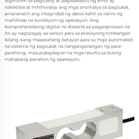
algorithm sa pagtukoy at pagwawasto ng error ay
nakikilala at inihihiwalay ang mga anomalya sa pagsukat,
pinananatili ang integridad ng datos kahit sa ilalim ng
mahihirap na kondisyon ng operasyon. Ang
komprehensibong digital na diskarte sa pagpoproseso na
ito ay naglalagay sa sensor para sa presisyong timbangan
bilang isang maaasahang batayan para sa mga automated
na sistema ng pagsukat na nangangailangan ng pare-
parehong, masusubaybayan na mga resulta sa buong
mahabang panahon ng operasyon.