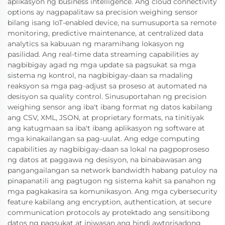
aplikasyon ng business intelligence. Ang cloud connectivity
options ay nagpapalitaw sa precision weighing sensor
bilang isang IoT-enabled device, na sumusuporta sa remote
monitoring, predictive maintenance, at centralized data
analytics sa kabuuan ng maramihang lokasyon ng
pasilidad. Ang real-time data streaming capabilities ay
nagbibigay agad ng mga update sa pagsukat sa mga
sistema ng kontrol, na nagbibigay-daan sa madaling
reaksyon sa mga pag-adjust sa proseso at automated na
desisyon sa quality control. Sinusuportahan ng precision
weighing sensor ang iba't ibang format ng datos kabilang
ang CSV, XML, JSON, at proprietary formats, na tinitiyak
ang katugmaan sa iba't ibang aplikasyon ng software at
mga kinakailangan sa pag-uulat. Ang edge computing
capabilities ay nagbibigay-daan sa lokal na pagpoproseso
ng datos at paggawa ng desisyon, na binabawasan ang
pangangailangan sa network bandwidth habang patuloy na
pinapanatili ang pagtugon ng sistema kahit sa panahon ng
mga pagkakasira sa komunikasyon. Ang mga cybersecurity
feature kabilang ang encryption, authentication, at secure
communication protocols ay protektado ang sensitibong
datos ng pagsukat at iniwasan ang hindi awtorisadong