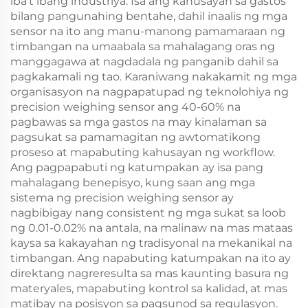
iba't ibang industriya. Isa ang kahusayan sa gastos
bilang pangunahing bentahe, dahil inaalis ng mga
sensor na ito ang manu-manong pamamaraan ng
timbangan na umaabala sa mahalagang oras ng
manggagawa at nagdadala ng panganib dahil sa
pagkakamali ng tao. Karaniwang nakakamit ng mga
organisasyon na nagpapatupad ng teknolohiya ng
precision weighing sensor ang 40-60% na
pagbawas sa mga gastos na may kinalaman sa
pagsukat sa pamamagitan ng awtomatikong
proseso at mapabuting kahusayan ng workflow.
Ang pagpapabuti ng katumpakan ay isa pang
mahalagang benepisyo, kung saan ang mga
sistema ng precision weighing sensor ay
nagbibigay nang consistent ng mga sukat sa loob
ng 0.01-0.02% na antala, na malinaw na mas mataas
kaysa sa kakayahan ng tradisyonal na mekanikal na
timbangan. Ang napabuting katumpakan na ito ay
direktang nagreresulta sa mas kaunting basura ng
materyales, mapabuting kontrol sa kalidad, at mas
matibay na posisyon sa pagsunod sa regulasyon.