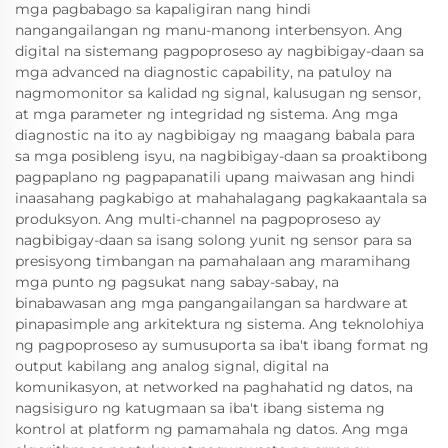
mga pagbabago sa kapaligiran nang hindi
nangangailangan ng manu-manong interbensyon. Ang
digital na sistemang pagpoproseso ay nagbibigay-daan sa
mga advanced na diagnostic capability, na patuloy na
nagmomonitor sa kalidad ng signal, kalusugan ng sensor,
at mga parameter ng integridad ng sistema. Ang mga
diagnostic na ito ay nagbibigay ng maagang babala para
sa mga posibleng isyu, na nagbibigay-daan sa proaktibong
pagpaplano ng pagpapanatili upang maiwasan ang hindi
inaasahang pagkabigo at mahahalagang pagkakaantala sa
produksyon. Ang multi-channel na pagpoproseso ay
nagbibigay-daan sa isang solong yunit ng sensor para sa
presisyong timbangan na pamahalaan ang maramihang
mga punto ng pagsukat nang sabay-sabay, na
binabawasan ang mga pangangailangan sa hardware at
pinapasimple ang arkitektura ng sistema. Ang teknolohiya
ng pagpoproseso ay sumusuporta sa iba't ibang format ng
output kabilang ang analog signal, digital na
komunikasyon, at networked na paghahatid ng datos, na
nagsisiguro ng katugmaan sa iba't ibang sistema ng
kontrol at platform ng pamamahala ng datos. Ang mga