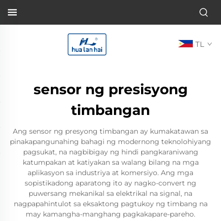
TL
sensor ng presisyong
timbangan
Ang sensor ng presyong timbangan ay kumakatawan sa
pinakapangunahing bahagi ng modernong teknolohiyang
pagsukat, na nagbibigay ng hindi pangkaraniwang
katumpakan at katiyakan sa walang bilang na mga
aplikasyon sa industriya at komersiyo. Ang mga
sopistikadong aparatong ito ay nagko-convert ng
puwersang mekanikal sa elektrikal na signal, na
nagpapahintulot sa eksaktong pagtukoy ng timbang na
may kamangha-manghang pagkakapare-pareho.