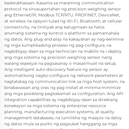
kadalubhasaan. Kasama sa maraming communication
protocol na sinusuportahan ng precision weighing sensor
ang Ethernet/IP, Modbus TCP/RTU, PROFINET, DeviceNet,
at wireless na opsyon tulad ng Wi-Fi, Bluetooth, at cellular
connectivity, na tinitiyak ang katugmaan sa halos
anumang sistema ng kontrol o platform sa pamamahala
ng datos. Ang plug-and-play na kakayahan ay nag-eelimina
ng mga kumplikadong proseso ng pag-configure, na
nagbibigay-daan sa mga technician na mabilis na i-deploy
ang mga sistema ng precision weighing sensor nang
walang espesyal na pagsasanay o masalimuot na setup.
Ang intelligent auto-discovery feature ng sensor ay
awtomatikong nagko-configure ng network parameters at
nagtatatag ng communication link sa mga host system, na
binabawasan ang oras ng pag-install at minima-minimize
ang mga posibleng pagkakamali sa configuration. Ang API
integration capabilities ay nagbibigay-daan sa direktang
koneksyon sa mga sistema ng enterprise resource
planning, manufacturing execution systems, at quality
management databases, na lumilikha ng maayos na daloy
ng datos mula sa punto ng pagsukat hanggang sa mga