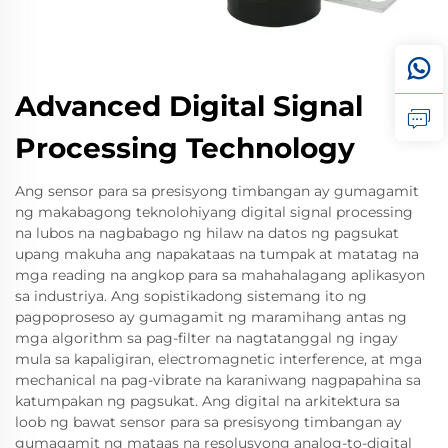
Advanced Digital Signal
Processing Technology
Ang sensor para sa presisyong timbangan ay gumagamit
ng makabagong teknolohiyang digital signal processing
na lubos na nagbabago ng hilaw na datos ng pagsukat
upang makuha ang napakataas na tumpak at matatag na
mga reading na angkop para sa mahahalagang aplikasyon
sa industriya. Ang sopistikadong sistemang ito ng
pagpoproseso ay gumagamit ng maramihang antas ng
mga algorithm sa pag-filter na nagtatanggal ng ingay
mula sa kapaligiran, electromagnetic interference, at mga
mechanical na pag-vibrate na karaniwang nagpapahina sa
katumpakan ng pagsukat. Ang digital na arkitektura sa
loob ng bawat sensor para sa presisyong timbangan ay
gumagamit ng mataas na resolusyong analog-to-digital