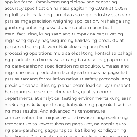
applied force. Karaniwang nagbibigay ang sensor ng
accuracy specification na nasa pagitan ng 0.02% at 0.05%
ng full scale, na lalong tumataas sa mga industry standard
para sa mga precision weighing application. Mahalaga ang
ganitong antas ng kawastuhan sa pharmaceutical
manufacturing, kung saan ang tumpak na pagsukat ng
mga sangkap ay nagsisiguro ng kalidad ng produkto at
pagsunod sa regulasyon. Nakikinabang ang food
processing operations mula sa eksaktong kontrol sa bahagi
ng produkto na binabawasan ang basura at nagpapanatili
ng pare-parehong specification ng produkto. Umaasa ang
mga chemical production facility sa tumpak na pagsukat
para sa tamang formulation ratios at safety protocols. Ang
precision capabilities ng planar beam load cell ay umaabot
hanggang sa research laboratories, quality control
departments, at analytical testing environments kung saan
direktang nakakaapekto ang katiyakan ng pagsukat sa bisa
ng mga resulta. Ang advanced na temperature
compensation techniques ay binabawasan ang epekto ng
temperatura sa kawastuhan ng pagsukat, na nagsisiguro
ng pare-parehong pagganap sa iba't ibang kondisyon ng
kapaligiran. Pinananatili ng sensor ang kanyang precision