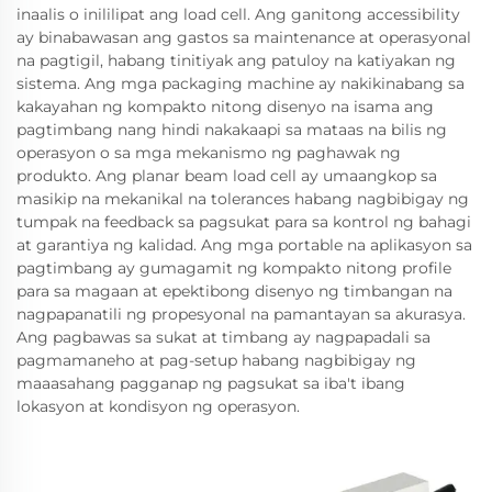
inaalis o inililipat ang load cell. Ang ganitong accessibility
ay binabawasan ang gastos sa maintenance at operasyonal
na pagtigil, habang tinitiyak ang patuloy na katiyakan ng
sistema. Ang mga packaging machine ay nakikinabang sa
kakayahan ng kompakto nitong disenyo na isama ang
pagtimbang nang hindi nakakaapi sa mataas na bilis ng
operasyon o sa mga mekanismo ng paghawak ng
produkto. Ang planar beam load cell ay umaangkop sa
masikip na mekanikal na tolerances habang nagbibigay ng
tumpak na feedback sa pagsukat para sa kontrol ng bahagi
at garantiya ng kalidad. Ang mga portable na aplikasyon sa
pagtimbang ay gumagamit ng kompakto nitong profile
para sa magaan at epektibong disenyo ng timbangan na
nagpapanatili ng propesyonal na pamantayan sa akurasya.
Ang pagbawas sa sukat at timbang ay nagpapadali sa
pagmamaneho at pag-setup habang nagbibigay ng
maaasahang pagganap ng pagsukat sa iba't ibang
lokasyon at kondisyon ng operasyon.