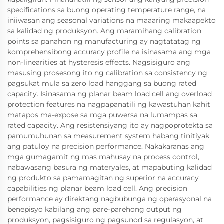
specifications sa buong operating temperature range, na
iniiwasan ang seasonal variations na maaaring makaapekto
sa kalidad ng produksyon. Ang maramihang calibration
points sa panahon ng manufacturing ay nagtatatag ng
komprehensibong accuracy profile na isinasama ang mga
non-linearities at hysteresis effects. Nagsisiguro ang
masusing prosesong ito ng calibration sa consistency ng
pagsukat mula sa zero load hanggang sa buong rated
capacity. Isinasama ng planar beam load cell ang overload
protection features na nagpapanatili ng kawastuhan kahit
matapos ma-expose sa mga puwersa na lumampas sa
rated capacity. Ang resistensiyang ito ay nagpoprotekta sa
pamumuhunan sa measurement system habang tinitiyak
ang patuloy na precision performance. Nakakaranas ang
mga gumagamit ng mas mahusay na process control,
nabawasang basura ng materyales, at mapabuting kalidad
ng produkto sa pamamagitan ng superior na accuracy
capabilities ng planar beam load cell. Ang precision
performance ay direktang nagbubunga ng operasyonal na
benepisyo kabilang ang pare-parehong output ng
produksyon, pagsisiguro ng pagsunod sa regulasyon, at