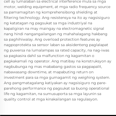
cell ay lumalaban sa electrical interference mula sa mga
motor, welding equipment, at mga radio frequency source
sa pamamagitan ng komprehensibong shielding at
filtering technology. Ang resistensya na ito ay nagsisiguro
ng katatagan ng pagsukat sa mga industriyal na
kapaligiran na may maingay na electromagnetic signal
nang hindi nangangailangan ng mahahalagang hakbang
sa paghihiwalay. Ang overload protection features ay
nagpoprotekta sa sensor laban sa aksidenteng paglalapat
ng puwersa na lumalampas sa rated capacity, na nag-iwas
sa pagkasira dahil sa malfunction ng kagamitan o
pagkakamali ng operator. Ang matibay na konstruksyon ay
nagbubunga ng mas mababang gastos sa pagpapalit,
nabawasang downtime, at mapabuting return on
investment para sa mga gumagamit ng weighing system.
Ang pangmatagalang katiyakan ay nagsisiguro ng pare-
parehong performance ng pagsukat sa buong operational
life ng kagamitan, na sumusuporta sa mga layunin sa
quality control at mga kinakailangan sa regulasyon.