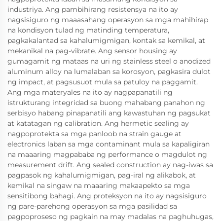
industriya. Ang pambihirang resistensya na ito ay
nagsisiguro ng maaasahang operasyon sa mga mahihirap
na kondisyon tulad ng matinding temperatura,
pagkakalantad sa kahalumigmigan, kontak sa kemikal, at
mekanikal na pag-vibrate. Ang sensor housing ay
gumagamit ng mataas na uri ng stainless steel o anodized
aluminum alloy na lumalaban sa korosyon, pagkasira dulot
ng impact, at pagsusuot mula sa patuloy na paggamit.
Ang mga materyales na ito ay nagpapanatili ng
istrukturang integridad sa buong mahabang panahon ng
serbisyo habang pinapanatili ang kawastuhan ng pagsukat
at katatagan ng calibration. Ang hermetic sealing ay
nagpoprotekta sa mga panloob na strain gauge at
electronics laban sa mga contaminant mula sa kapaligiran
na maaaring magpababa ng performance o magdulot ng
measurement drift. Ang sealed construction ay nag-iwas sa
pagpasok ng kahalumigmigan, pag-iral ng alikabok, at
kemikal na singaw na maaaring makaapekto sa mga
sensitibong bahagi. Ang proteksyon na ito ay nagsisiguro
ng pare-parehong operasyon sa mga pasilidad sa
pagpoproseso ng pagkain na may madalas na paghuhugas,