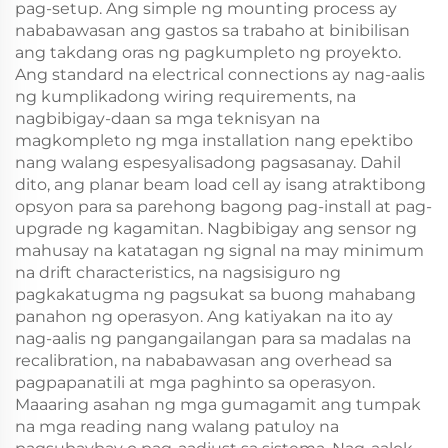
pag-setup. Ang simple ng mounting process ay
nababawasan ang gastos sa trabaho at binibilisan
ang takdang oras ng pagkumpleto ng proyekto.
Ang standard na electrical connections ay nag-aalis
ng kumplikadong wiring requirements, na
nagbibigay-daan sa mga teknisyan na
magkompleto ng mga installation nang epektibo
nang walang espesyalisadong pagsasanay. Dahil
dito, ang planar beam load cell ay isang atraktibong
opsyon para sa parehong bagong pag-install at pag-
upgrade ng kagamitan. Nagbibigay ang sensor ng
mahusay na katatagan ng signal na may minimum
na drift characteristics, na nagsisiguro ng
pagkakatugma ng pagsukat sa buong mahabang
panahon ng operasyon. Ang katiyakan na ito ay
nag-aalis ng pangangailangan para sa madalas na
recalibration, na nababawasan ang overhead sa
pagpapanatili at mga paghinto sa operasyon.
Maaaring asahan ng mga gumagamit ang tumpak
na mga reading nang walang patuloy na