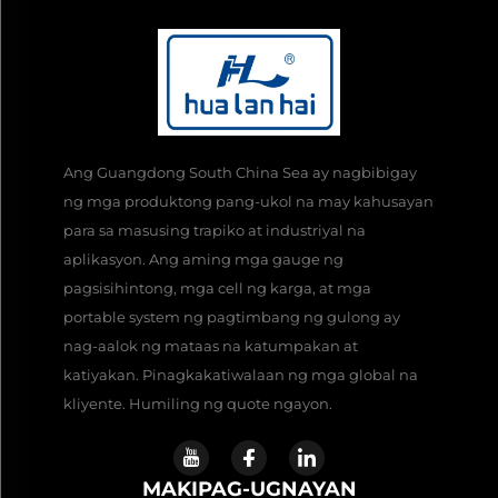
Ang Guangdong South China Sea ay nagbibigay
ng mga produktong pang-ukol na may kahusayan
para sa masusing trapiko at industriyal na
aplikasyon. Ang aming mga gauge ng
pagsisihintong, mga cell ng karga, at mga
portable system ng pagtimbang ng gulong ay
nag-aalok ng mataas na katumpakan at
katiyakan. Pinagkakatiwalaan ng mga global na
kliyente. Humiling ng quote ngayon.
MAKIPAG-UGNAYAN