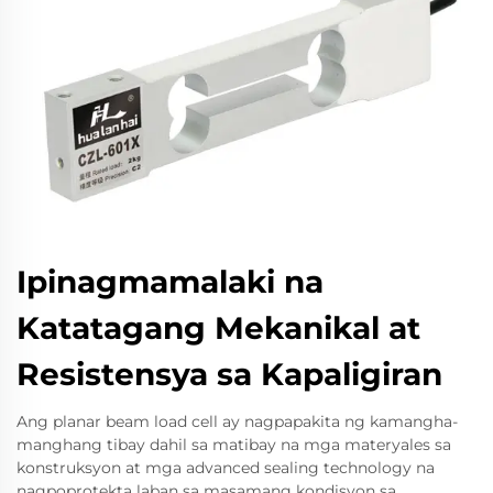
Ipinagmamalaki na
Katatagang Mekanikal at
Resistensya sa Kapaligiran
Ang planar beam load cell ay nagpapakita ng kamangha-
manghang tibay dahil sa matibay na mga materyales sa
konstruksyon at mga advanced sealing technology na
nagpoprotekta laban sa masamang kondisyon sa