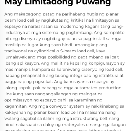
May Limitadong Puwang
Ang makabagong patag na parihabang hugis ng planar
beam load cell ay naglulutas ng kritikal na limitasyon sa
espasyo na nararanasan sa modernong kagamitang pang-
industriya at mga sistema ng pagtimbang. Ang kompakto
nitong disenyo ay nagbibigay-daan sa pag-install sa mga
masikip na lugar kung saan hindi umaangkop ang
tradisyonal na cylindrical o S-beam load cell, kaya
lumalawak ang mga posibilidad ng pagtimbang sa iba't
ibang aplikasyon. Ang maliit na kapal ng konpigurasyon ay
mas manipis kumpara sa karaniwang disenyo ng load cell,
habang pinapanatili ang buong integridad ng istraktura at
pagganap ng pagsukat. Ang kahusayan sa espasyo ay
lalong kapaki-pakinabang sa mga automated production
line kung saan nangangailangan ng maingat na
optimisasyon ng espasyo dahil sa karamihan ng
kagamitan. Ang mga conveyor system ay nakikinabang sa
kakayahan ng planar beam load cell na maisama nang
walang sagabal sa ilalim ng mga istrukturang belt nang
hindi nakakaapi sa daloy ng materyales o nangangailangan
ng malaking pagbabago. Ang mga installation sa tank at