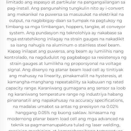
limitado ang espasyo at partikular na pangangailangan sa
pag-install. Ang pangunahing tungkulin nito ay i-convert
ang mekanikal na puwersa sa masusukat na elektrikal na
output, na nagbibigay-daan sa tumpak na pagtukoy ng
timbang sa mga timbangan, hoppers, tangke, at conveyor
system. Ang pundasyon ng teknolohiya ay nakabase sa
mga estratehikong inilagay na strain gauges na nakadikit
sa isang nahugis na aluminum o stainless steel beam.
Kapag inilapat ang puwersa, ang beam ay lumilihis nang
kontrolado, na nagdudulot ng pagbabago sa resistensya ng
strain gauges at lumilikha ng proporsyonal na voltage
signal. Ang disenyo ng planar beam load cell ay tinitiyak
ang mahusay na linearity, pinakamaliit na hysteresis, at
kamangha-manghang repeatability sa kabuuan ng rated
capacity range. Karaniwang gumagana ang sensor sa loob
ng karaniwang temperature range ng industriya habang
pinananatili ang napakahusay na accuracy specifications,
na madalas umabot sa antas ng presisyon na 0.02%
hanggang 0.05% ng buong saklaw. Isinasama ng
modernong planar beam load cell ang mga advanced na
teknik sa pagmamanupaktura tulad ng laser welding,