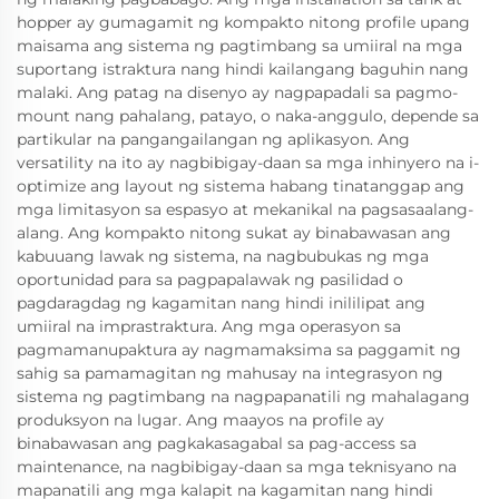
hopper ay gumagamit ng kompakto nitong profile upang
maisama ang sistema ng pagtimbang sa umiiral na mga
suportang istraktura nang hindi kailangang baguhin nang
malaki. Ang patag na disenyo ay nagpapadali sa pagmo-
mount nang pahalang, patayo, o naka-anggulo, depende sa
partikular na pangangailangan ng aplikasyon. Ang
versatility na ito ay nagbibigay-daan sa mga inhinyero na i-
optimize ang layout ng sistema habang tinatanggap ang
mga limitasyon sa espasyo at mekanikal na pagsasaalang-
alang. Ang kompakto nitong sukat ay binabawasan ang
kabuuang lawak ng sistema, na nagbubukas ng mga
oportunidad para sa pagpapalawak ng pasilidad o
pagdaragdag ng kagamitan nang hindi inililipat ang
umiiral na imprastraktura. Ang mga operasyon sa
pagmamanupaktura ay nagmamaksima sa paggamit ng
sahig sa pamamagitan ng mahusay na integrasyon ng
sistema ng pagtimbang na nagpapanatili ng mahalagang
produksyon na lugar. Ang maayos na profile ay
binabawasan ang pagkakasagabal sa pag-access sa
maintenance, na nagbibigay-daan sa mga teknisyano na
mapanatili ang mga kalapit na kagamitan nang hindi