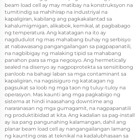
beam load cell ay may matibay na konstruksyon na
tumitindig sa mahihirap na industriyal na
kapaligiran, kabilang ang pagkakalantad sa
kahalumigmigan, alikabok, kemikal, at pagbabago
ng temperatura. Ang katatagan na ito ay
nagdudulot ng mas mahabang buhay ng serbisyo
at nabawasang pangangailangan sa pagpapanatili,
na nagbibigay ng malaking tipid sa mahabang
panahon para sa mga negosyo. Ang hermetically
sealed na disenyo ay nagpoprotekta sa sensitibong
panloob na bahagi laban sa mga contaminant sa
kapaligiran, na nagsisiguro ng katatagan ng
pagsukat sa loob ng mga taon ng tuluy-tuloy na
operasyon. Mas kaunti ang mga pagkabigo ng
sistema at hindi inaasahang downtime ang
nararanasan ng mga gumagamit, na nagpapanatili
ng produktibidad at kita. Ang kadalian sa pag-install
ay isa pang pangunahing kalamangan, dahil ang
planar beam load cell ay nangangailangan lamang
ng kaunting oras at teknikal na kadalubhasaan sa