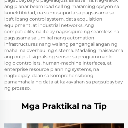
pagsubaybay o pag-aadjust sa sistema. Nag-aalok
ang planar beam load cell ng maraming opsyon sa
konektibidad, na sumusuporta sa pagsasama sa
iba't ibang control system, data acquisition
equipment, at industrial networks. Ang
compatibility na ito ay nagsisiguro ng seamless na
pagsasama sa umiiral nang automation
infrastructures nang walang pangangailangan ng
mahal na overhaul ng sistema. Madaling maisasama
ang output signals ng sensor sa programmable
logic controllers, human-machine interfaces, at
enterprise resource planning systems, na
nagbibigay-daan sa komprehensibong
pamamahala ng data at kakayahan sa pagsubaybay
ng proseso.
Mga Praktikal na Tip