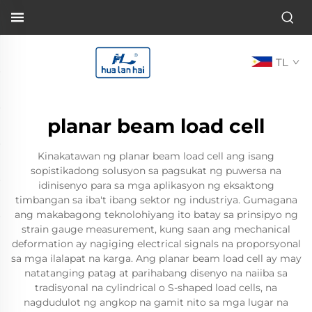
TL
planar beam load cell
Kinakatawan ng planar beam load cell ang isang
sopistikadong solusyon sa pagsukat ng puwersa na
idinisenyo para sa mga aplikasyon ng eksaktong
timbangan sa iba't ibang sektor ng industriya. Gumagana
ang makabagong teknolohiyang ito batay sa prinsipyo ng
strain gauge measurement, kung saan ang mechanical
deformation ay nagiging electrical signals na proporsyonal
sa mga ilalapat na karga. Ang planar beam load cell ay may
natatanging patag at parihabang disenyo na naiiba sa
tradisyonal na cylindrical o S-shaped load cells, na
nagdudulot ng angkop na gamit nito sa mga lugar na