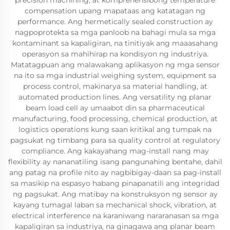
precision machining, at komprehensibong temperature
compensation upang mapataas ang katatagan ng
performance. Ang hermetically sealed construction ay
nagpoprotekta sa mga panloob na bahagi mula sa mga
kontaminant sa kapaligiran, na tinitiyak ang maaasahang
operasyon sa mahihirap na kondisyon ng industriya.
Matatagpuan ang malawakang aplikasyon ng mga sensor
na ito sa mga industrial weighing system, equipment sa
process control, makinarya sa material handling, at
automated production lines. Ang versatility ng planar
beam load cell ay umaabot din sa pharmaceutical
manufacturing, food processing, chemical production, at
logistics operations kung saan kritikal ang tumpak na
pagsukat ng timbang para sa quality control at regulatory
compliance. Ang kakayahang mag-install nang may
flexibility ay nananatiling isang pangunahing bentahe, dahil
ang patag na profile nito ay nagbibigay-daan sa pag-install
sa masikip na espasyo habang pinapanatili ang integridad
ng pagsukat. Ang matibay na konstruksyon ng sensor ay
kayang tumagal laban sa mechanical shock, vibration, at
electrical interference na karaniwang nararanasan sa mga
kapaligiran sa industriya, na ginagawa ang planar beam