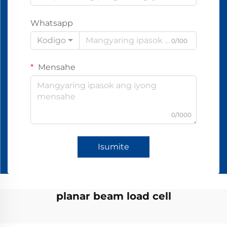
Whatsapp
Kodigo
0/100
Mensahe
0/1000
Isumite
planar beam load cell