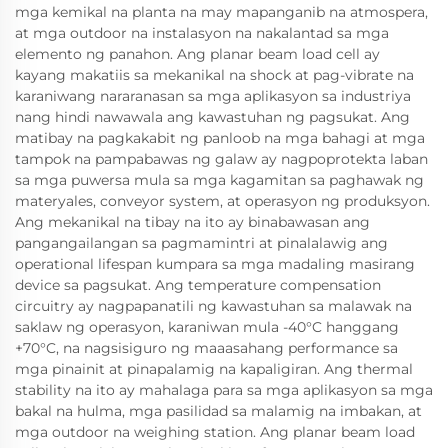
mga kemikal na planta na may mapanganib na atmospera,
at mga outdoor na instalasyon na nakalantad sa mga
elemento ng panahon. Ang planar beam load cell ay
kayang makatiis sa mekanikal na shock at pag-vibrate na
karaniwang nararanasan sa mga aplikasyon sa industriya
nang hindi nawawala ang kawastuhan ng pagsukat. Ang
matibay na pagkakabit ng panloob na mga bahagi at mga
tampok na pampabawas ng galaw ay nagpoprotekta laban
sa mga puwersa mula sa mga kagamitan sa paghawak ng
materyales, conveyor system, at operasyon ng produksyon.
Ang mekanikal na tibay na ito ay binabawasan ang
pangangailangan sa pagmamintri at pinalalawig ang
operational lifespan kumpara sa mga madaling masirang
device sa pagsukat. Ang temperature compensation
circuitry ay nagpapanatili ng kawastuhan sa malawak na
saklaw ng operasyon, karaniwan mula -40°C hanggang
+70°C, na nagsisiguro ng maaasahang performance sa
mga pinainit at pinapalamig na kapaligiran. Ang thermal
stability na ito ay mahalaga para sa mga aplikasyon sa mga
bakal na hulma, mga pasilidad sa malamig na imbakan, at
mga outdoor na weighing station. Ang planar beam load