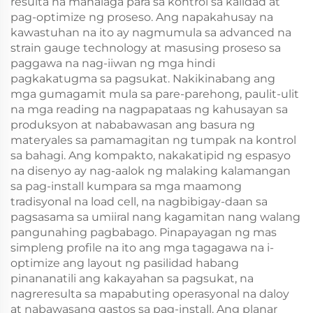
resulta na mahalaga para sa kontrol sa kalidad at
pag-optimize ng proseso. Ang napakahusay na
kawastuhan na ito ay nagmumula sa advanced na
strain gauge technology at masusing proseso sa
paggawa na nag-iiwan ng mga hindi
pagkakatugma sa pagsukat. Nakikinabang ang
mga gumagamit mula sa pare-parehong, paulit-ulit
na mga reading na nagpapataas ng kahusayan sa
produksyon at nababawasan ang basura ng
materyales sa pamamagitan ng tumpak na kontrol
sa bahagi. Ang kompakto, nakakatipid ng espasyo
na disenyo ay nag-aalok ng malaking kalamangan
sa pag-install kumpara sa mga maamong
tradisyonal na load cell, na nagbibigay-daan sa
pagsasama sa umiiral nang kagamitan nang walang
pangunahing pagbabago. Pinapayagan ng mas
simpleng profile na ito ang mga tagagawa na i-
optimize ang layout ng pasilidad habang
pinananatili ang kakayahan sa pagsukat, na
nagreresulta sa mapabuting operasyonal na daloy
at nabawasang gastos sa pag-install. Ang planar