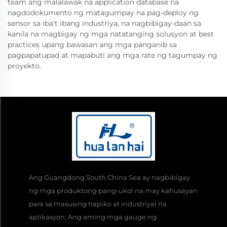
team ang malalawak na application database na
nagdodokumento ng matagumpay na pag-deploy ng
sensor sa iba't ibang industriya, na nagbibigay-daan sa
kanila na magbigay ng mga natatanging solusyon at best
practices upang bawasan ang mga panganib sa
pagpapatupad at mapabuti ang mga rate ng tagumpay ng
proyekto.
Ang Guangdong South China Sea ay nagbibigay
ng mga produktong pang-ukol na may kahusayan
para sa masusing trapiko at industriyal na
aplikasyon. Ang aming mga gauge ng