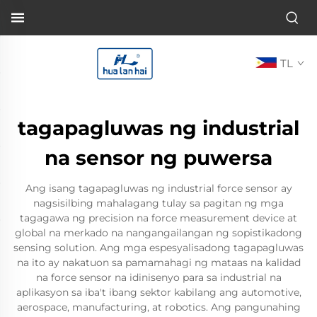
TL
tagapagluwas ng industrial
na sensor ng puwersa
Ang isang tagapagluwas ng industrial force sensor ay
nagsisilbing mahalagang tulay sa pagitan ng mga
tagagawa ng precision na force measurement device at
global na merkado na nangangailangan ng sopistikadong
sensing solution. Ang mga espesyalisadong tagapagluwas
na ito ay nakatuon sa pamamahagi ng mataas na kalidad
na force sensor na idinisenyo para sa industrial na
aplikasyon sa iba't ibang sektor kabilang ang automotive,
aerospace, manufacturing, at robotics. Ang pangunahing