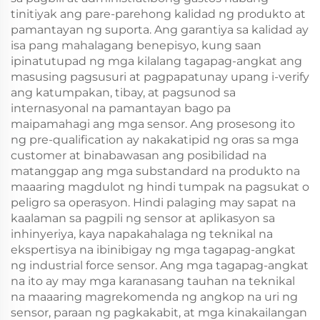
tinitiyak ang pare-parehong kalidad ng produkto at
pamantayan ng suporta. Ang garantiya sa kalidad ay
isa pang mahalagang benepisyo, kung saan
ipinatutupad ng mga kilalang tagapag-angkat ang
masusing pagsusuri at pagpapatunay upang i-verify
ang katumpakan, tibay, at pagsunod sa
internasyonal na pamantayan bago pa
maipamahagi ang mga sensor. Ang prosesong ito
ng pre-qualification ay nakakatipid ng oras sa mga
customer at binabawasan ang posibilidad na
matanggap ang mga substandard na produkto na
maaaring magdulot ng hindi tumpak na pagsukat o
peligro sa operasyon. Hindi palaging may sapat na
kaalaman sa pagpili ng sensor at aplikasyon sa
inhinyeriya, kaya napakahalaga ng teknikal na
ekspertisya na ibinibigay ng mga tagapag-angkat
ng industrial force sensor. Ang mga tagapag-angkat
na ito ay may mga karanasang tauhan na teknikal
na maaaring magrekomenda ng angkop na uri ng
sensor, paraan ng pagkakabit, at mga kinakailangan