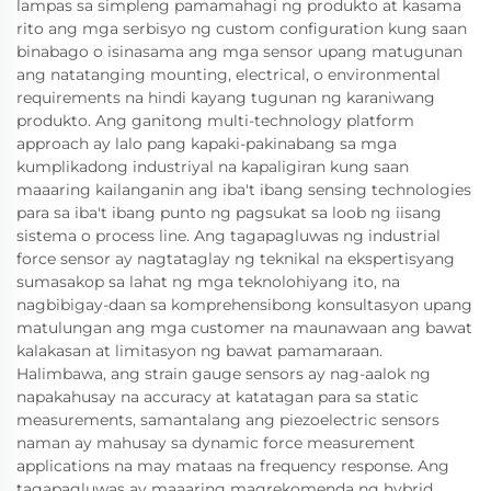
lampas sa simpleng pamamahagi ng produkto at kasama
rito ang mga serbisyo ng custom configuration kung saan
binabago o isinasama ang mga sensor upang matugunan
ang natatanging mounting, electrical, o environmental
requirements na hindi kayang tugunan ng karaniwang
produkto. Ang ganitong multi-technology platform
approach ay lalo pang kapaki-pakinabang sa mga
kumplikadong industriyal na kapaligiran kung saan
maaaring kailanganin ang iba't ibang sensing technologies
para sa iba't ibang punto ng pagsukat sa loob ng iisang
sistema o process line. Ang tagapagluwas ng industrial
force sensor ay nagtataglay ng teknikal na ekspertisyang
sumasakop sa lahat ng mga teknolohiyang ito, na
nagbibigay-daan sa komprehensibong konsultasyon upang
matulungan ang mga customer na maunawaan ang bawat
kalakasan at limitasyon ng bawat pamamaraan.
Halimbawa, ang strain gauge sensors ay nag-aalok ng
napakahusay na accuracy at katatagan para sa static
measurements, samantalang ang piezoelectric sensors
naman ay mahusay sa dynamic force measurement
applications na may mataas na frequency response. Ang
tagapagluwas ay maaaring magrekomenda ng hybrid