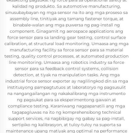
eksaktong pagsukat ng force para sa operational safety at
kalidad ng produkto. Sa automotive manufacturing,
sinusubaybayan ng mga sensor na ito ang mga proseso sa
assembly line, tinitiyak ang tamang fastener torque, at
binabale-walan ang mga puwersa ng pag-install ng
component. Ginagamit ng aerospace applications ang
force sensor para sa landing gear testing, control surface
calibration, at structural load monitoring. Umaasa ang mga
manufacturing facility sa force sensor para sa material
testing, quality control processes, at automated production
line monitoring. Umaasa ang robotics industry sa force
sensor para sa feedback control systems, collision
detection, at tiyak na manipulation tasks. Ang mga
industrial force sensor exporter ay naglilingkod din sa mga
institusyong pampagtutuos at laboratoryo ng pagsusulit
na nangangailangan ng nakakalibrang mga instrumento
ng pagsukat para sa eksperimentong gawain at
compliance testing. Karaniwang nagpapanatili ang mga
tagapagluwas na ito ng komprehensibong technical
support services, na nagbibigay ng gabay sa pag-install,
sertipiko ng kalibrasyon, at tuloy-tuloy na suporta sa
maintenance upang matiyak ang optimal na performance