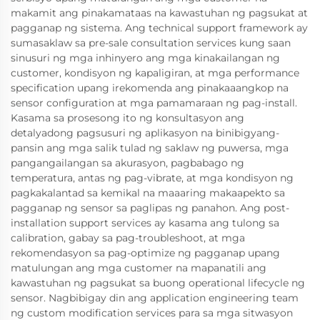
makamit ang pinakamataas na kawastuhan ng pagsukat at
pagganap ng sistema. Ang technical support framework ay
sumasaklaw sa pre-sale consultation services kung saan
sinusuri ng mga inhinyero ang mga kinakailangan ng
customer, kondisyon ng kapaligiran, at mga performance
specification upang irekomenda ang pinakaaangkop na
sensor configuration at mga pamamaraan ng pag-install.
Kasama sa prosesong ito ng konsultasyon ang
detalyadong pagsusuri ng aplikasyon na binibigyang-
pansin ang mga salik tulad ng saklaw ng puwersa, mga
pangangailangan sa akurasyon, pagbabago ng
temperatura, antas ng pag-vibrate, at mga kondisyon ng
pagkakalantad sa kemikal na maaaring makaapekto sa
pagganap ng sensor sa paglipas ng panahon. Ang post-
installation support services ay kasama ang tulong sa
calibration, gabay sa pag-troubleshoot, at mga
rekomendasyon sa pag-optimize ng pagganap upang
matulungan ang mga customer na mapanatili ang
kawastuhan ng pagsukat sa buong operational lifecycle ng
sensor. Nagbibigay din ang application engineering team
ng custom modification services para sa mga sitwasyon