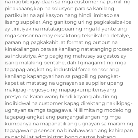
na nagbibigay-daan sa mga customer na pumili ng
pinakaaangkop na solusyon para sa kanilang
partikular na aplikasyon nang hindi limitado sa
iisang supplier. Ang ganitong uri ng pagkakaiba-iba
ay tinitiyak na matatagpuan ng mga kliyente ang
mga sensor na may eksaktong teknikal na detalye,
paraan ng pagkakabit, at format ng output na
kinakailangan para sa kanilang natatanging proseso
sa industriya. Ang pagiging mahusay sa gastos ay
isang malaking bentahe, dahil ginagamit ng mga
tagapag-angkat ng industrial force sensor ang
kanilang kapangyarihan sa pagbili ng pangkat-
kapat at matatag na ugnayan sa supplier upang
makipag-negosyo ng mapagkumpitensyang
presyo na karaniwang hindi kayang abutin ng
indibidwal na customer kapag direktang nakikipag-
ugnayan sa mga tagagawa. Nililimita ng modelo ng
tagapag-angkat ang pangangailangan ng mga
kumpanya na mapanatili ang ugnayan sa maraming
tagagawa ng sensor, na binabawasan ang kahirapan
sa pagbili at administratibong gastos habang