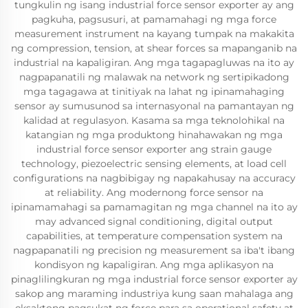
tungkulin ng isang industrial force sensor exporter ay ang
pagkuha, pagsusuri, at pamamahagi ng mga force
measurement instrument na kayang tumpak na makakita
ng compression, tension, at shear forces sa mapanganib na
industrial na kapaligiran. Ang mga tagapagluwas na ito ay
nagpapanatili ng malawak na network ng sertipikadong
mga tagagawa at tinitiyak na lahat ng ipinamahaging
sensor ay sumusunod sa internasyonal na pamantayan ng
kalidad at regulasyon. Kasama sa mga teknolohikal na
katangian ng mga produktong hinahawakan ng mga
industrial force sensor exporter ang strain gauge
technology, piezoelectric sensing elements, at load cell
configurations na nagbibigay ng napakahusay na accuracy
at reliability. Ang modernong force sensor na
ipinamamahagi sa pamamagitan ng mga channel na ito ay
may advanced signal conditioning, digital output
capabilities, at temperature compensation system na
nagpapanatili ng precision ng measurement sa iba't ibang
kondisyon ng kapaligiran. Ang mga aplikasyon na
pinaglilingkuran ng mga industrial force sensor exporter ay
sakop ang maraming industriya kung saan mahalaga ang