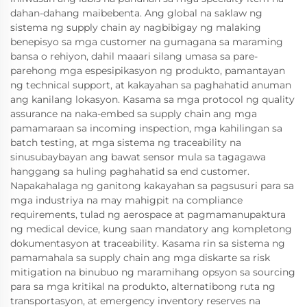
dahan-dahang maibebenta. Ang global na saklaw ng
sistema ng supply chain ay nagbibigay ng malaking
benepisyo sa mga customer na gumagana sa maraming
bansa o rehiyon, dahil maaari silang umasa sa pare-
parehong mga espesipikasyon ng produkto, pamantayan
ng technical support, at kakayahan sa paghahatid anuman
ang kanilang lokasyon. Kasama sa mga protocol ng quality
assurance na naka-embed sa supply chain ang mga
pamamaraan sa incoming inspection, mga kahilingan sa
batch testing, at mga sistema ng traceability na
sinusubaybayan ang bawat sensor mula sa tagagawa
hanggang sa huling paghahatid sa end customer.
Napakahalaga ng ganitong kakayahan sa pagsusuri para sa
mga industriya na may mahigpit na compliance
requirements, tulad ng aerospace at pagmamanupaktura
ng medical device, kung saan mandatory ang kompletong
dokumentasyon at traceability. Kasama rin sa sistema ng
pamamahala sa supply chain ang mga diskarte sa risk
mitigation na binubuo ng maramihang opsyon sa sourcing
para sa mga kritikal na produkto, alternatibong ruta ng
transportasyon, at emergency inventory reserves na