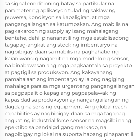
sa signal conditioning batay sa partikular na
parameter ng aplikasyon tulad ng saklaw ng
puwersa, kondisyon sa kapaligiran, at mga
pangangailangan sa katumpakan. Ang mabilis na
pagkakaroon ng supply ay isang mahalagang
bentahe, dahil pinananatili ng mga establisadong
tagapag-angkat ang stock ng imbentaryo na
nagbibigay-daan sa mabilis na paghahatid ng
karaniwang ginagamit na mga modelo ng sensor,
na binabawasan ang mga pagkaantala sa proyekto
at pagtigil sa produksyon. Ang kakayahang
pamahalaan ang imbentaryo ay lalong nagiging
mahalaga para sa mga urgenteng pangangailangan
sa pagpapalit o kapag ang pagpapalawak ng
kapasidad sa produksyon ay nangangailangan ng
dagdag na sensing equipment. Ang global reach
capabilities ay nagbibigay-daan sa mga tagapag-
angkat ng industrial force sensor na magsilbi nang
epektibo sa pandaigdigang merkado, na
nagbibigay ng lokal na suporta habang pinapanatili