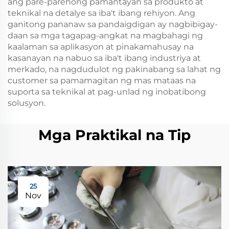
ang pare-parehong pamantayan sa produkto at
teknikal na detalye sa iba't ibang rehiyon. Ang
ganitong pananaw sa pandaigdigan ay nagbibigay-
daan sa mga tagapag-angkat na magbahagi ng
kaalaman sa aplikasyon at pinakamahusay na
kasanayan na nabuo sa iba't ibang industriya at
merkado, na nagdudulot ng pakinabang sa lahat ng
customer sa pamamagitan ng mas mataas na
suporta sa teknikal at pag-unlad ng inobatibong
solusyon.
Mga Praktikal na Tip
25
Nov