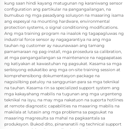
kung saan hindi kayang matugunan ng karaniwang sensor
configuration ang partikular na pangangailangan, na
bumubuo ng mga pasadyang solusyon na maaaring isama
ang espesyal na mounting hardware, environmental
protection systems, o signal conditioning modifications.
Ang mga training program na inaalok ng tagapagluwas ng
industrial force sensor ay nagagarantiya na ang mga
tauhan ng customer ay nauunawaan ang tamang
pamamaraan ng pag-install, mga prosedura sa calibration,
at mga pangangailangan sa maintenance na nagpapataas
ng katiyakan at kawastuhan ng pagsukat. Kasama sa mga
serbisyong edukatibo ang mga on-site training session at
komprehensibong dokumentasyon package na
nagsisilbing patuloy na sanggunian para sa mga teknikal
na tauhan. Kasama rin sa specialized support system ang
mga kakayahang mabilis na tugunan ang mga urgenteng
teknikal na isyu, na may mga nakatuon na suporta hotlines
at remote diagnostic capabilities na maaaring mabilis na
makilala at lutasin ang mga problema sa pagsukat na
maaaring magresulta sa mahal na pagkaantala sa
produksyon. Bukod dito, pinananatili ng technical support