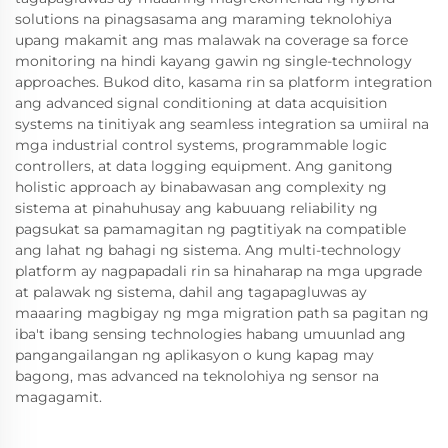
solutions na pinagsasama ang maraming teknolohiya
upang makamit ang mas malawak na coverage sa force
monitoring na hindi kayang gawin ng single-technology
approaches. Bukod dito, kasama rin sa platform integration
ang advanced signal conditioning at data acquisition
systems na tinitiyak ang seamless integration sa umiiral na
mga industrial control systems, programmable logic
controllers, at data logging equipment. Ang ganitong
holistic approach ay binabawasan ang complexity ng
sistema at pinahuhusay ang kabuuang reliability ng
pagsukat sa pamamagitan ng pagtitiyak na compatible
ang lahat ng bahagi ng sistema. Ang multi-technology
platform ay nagpapadali rin sa hinaharap na mga upgrade
at palawak ng sistema, dahil ang tagapagluwas ay
maaaring magbigay ng mga migration path sa pagitan ng
iba't ibang sensing technologies habang umuunlad ang
pangangailangan ng aplikasyon o kung kapag may
bagong, mas advanced na teknolohiya ng sensor na
magagamit.