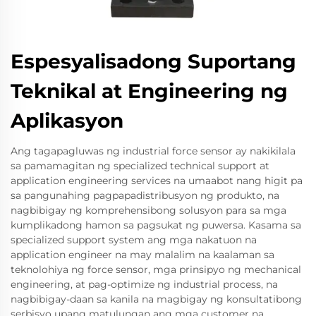
Espesyalisadong Suportang
Teknikal at Engineering ng
Aplikasyon
Ang tagapagluwas ng industrial force sensor ay nakikilala
sa pamamagitan ng specialized technical support at
application engineering services na umaabot nang higit pa
sa pangunahing pagpapadistribusyon ng produkto, na
nagbibigay ng komprehensibong solusyon para sa mga
kumplikadong hamon sa pagsukat ng puwersa. Kasama sa
specialized support system ang mga nakatuon na
application engineer na may malalim na kaalaman sa
teknolohiya ng force sensor, mga prinsipyo ng mechanical
engineering, at pag-optimize ng industrial process, na
nagbibigay-daan sa kanila na magbigay ng konsultatibong
serbisyo upang matulungan ang mga customer na