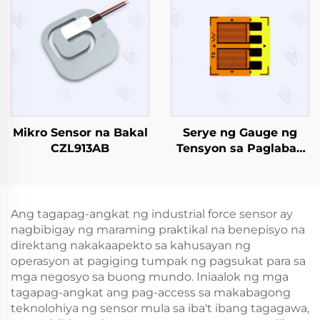
Mikro Sensor na Bakal
Serye ng Gauge ng
CZL913AB
Tensyon sa Paglaban
ng Foil FB
Ang tagapag-angkat ng industrial force sensor ay
nagbibigay ng maraming praktikal na benepisyo na
direktang nakakaapekto sa kahusayan ng
operasyon at pagiging tumpak ng pagsukat para sa
mga negosyo sa buong mundo. Iniaalok ng mga
tagapag-angkat ang pag-access sa makabagong
teknolohiya ng sensor mula sa iba't ibang tagagawa,