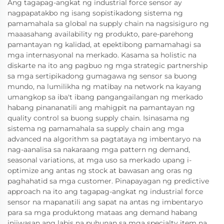
Ang tagapag-angkat ng industrial force sensor ay
nagpapatakbo ng isang sopistikadong sistema ng
pamamahala sa global na supply chain na nagsisiguro ng
maaasahang availability ng produkto, pare-parehong
pamantayan ng kalidad, at epektibong pamamahagi sa
mga internasyonal na merkado. Kasama sa holistic na
diskarte na ito ang pagbuo ng mga strategic partnership
sa mga sertipikadong gumagawa ng sensor sa buong
mundo, na lumilikha ng matibay na network na kayang
umangkop sa iba't ibang pangangailangan ng merkado
habang pinananatili ang mahigpit na pamantayan ng
quality control sa buong supply chain. Isinasama ng
sistema ng pamamahala sa supply chain ang mga
advanced na algorithm sa pagtataya ng imbentaryo na
nag-aanalisa sa nakaraang mga pattern ng demand,
seasonal variations, at mga uso sa merkado upang i-
optimize ang antas ng stock at bawasan ang oras ng
paghahatid sa mga customer. Pinapayagan ng predictive
approach na ito ang tagapag-angkat ng industrial force
sensor na mapanatili ang sapat na antas ng imbentaryo
para sa mga produktong mataas ang demand habang
iniiwasan ang labis na puhunan sa mga specialty item na