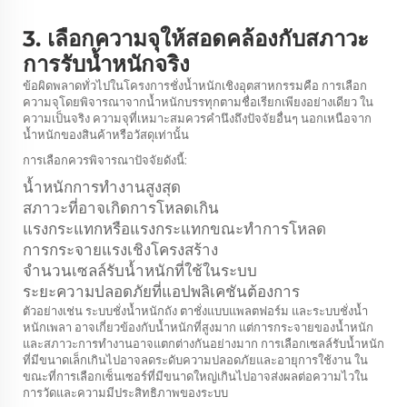
3. เลือกความจุให้สอดคล้องกับสภาวะ
การรับน้ำหนักจริง
ข้อผิดพลาดทั่วไปในโครงการชั่งน้ำหนักเชิงอุตสาหกรรมคือ การเลือก
ความจุโดยพิจารณาจากน้ำหนักบรรทุกตามชื่อเรียกเพียงอย่างเดียว ใน
ความเป็นจริง ความจุที่เหมาะสมควรคำนึงถึงปัจจัยอื่นๆ นอกเหนือจาก
น้ำหนักของสินค้าหรือวัสดุเท่านั้น
การเลือกควรพิจารณาปัจจัยดังนี้:
น้ำหนักการทำงานสูงสุด
สภาวะที่อาจเกิดการโหลดเกิน
แรงกระแทกหรือแรงกระแทกขณะทำการโหลด
การกระจายแรงเชิงโครงสร้าง
จำนวนเซลล์รับน้ำหนักที่ใช้ในระบบ
ระยะความปลอดภัยที่แอปพลิเคชันต้องการ
ตัวอย่างเช่น ระบบชั่งน้ำหนักถัง ตาชั่งแบบแพลตฟอร์ม และระบบชั่งน้ำ
หนักเพลา อาจเกี่ยวข้องกับน้ำหนักที่สูงมาก แต่การกระจายของน้ำหนัก
และสภาวะการทำงานอาจแตกต่างกันอย่างมาก การเลือกเซลล์รับน้ำหนัก
ที่มีขนาดเล็กเกินไปอาจลดระดับความปลอดภัยและอายุการใช้งาน ใน
ขณะที่การเลือกเซ็นเซอร์ที่มีขนาดใหญ่เกินไปอาจส่งผลต่อความไวใน
การวัดและความมีประสิทธิภาพของระบบ