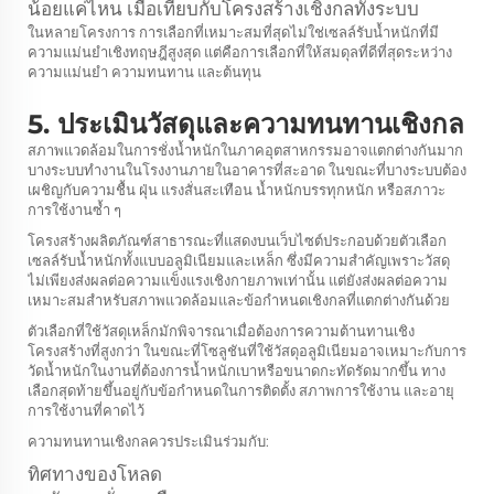
น้อยแค่ไหน เมื่อเทียบกับโครงสร้างเชิงกลทั้งระบบ
ในหลายโครงการ การเลือกที่เหมาะสมที่สุดไม่ใช่เซลล์รับน้ำหนักที่มี
ความแม่นยำเชิงทฤษฎีสูงสุด แต่คือการเลือกที่ให้สมดุลที่ดีที่สุดระหว่าง
ความแม่นยำ ความทนทาน และต้นทุน
5. ประเมินวัสดุและความทนทานเชิงกล
สภาพแวดล้อมในการชั่งน้ำหนักในภาคอุตสาหกรรมอาจแตกต่างกันมาก
บางระบบทำงานในโรงงานภายในอาคารที่สะอาด ในขณะที่บางระบบต้อง
เผชิญกับความชื้น ฝุ่น แรงสั่นสะเทือน น้ำหนักบรรทุกหนัก หรือสภาวะ
การใช้งานซ้ำ ๆ
โครงสร้างผลิตภัณฑ์สาธารณะที่แสดงบนเว็บไซต์ประกอบด้วยตัวเลือก
เซลล์รับน้ำหนักทั้งแบบอลูมิเนียมและเหล็ก ซึ่งมีความสำคัญเพราะวัสดุ
ไม่เพียงส่งผลต่อความแข็งแรงเชิงกายภาพเท่านั้น แต่ยังส่งผลต่อความ
เหมาะสมสำหรับสภาพแวดล้อมและข้อกำหนดเชิงกลที่แตกต่างกันด้วย
ตัวเลือกที่ใช้วัสดุเหล็กมักพิจารณาเมื่อต้องการความต้านทานเชิง
โครงสร้างที่สูงกว่า ในขณะที่โซลูชันที่ใช้วัสดุอลูมิเนียมอาจเหมาะกับการ
วัดน้ำหนักในงานที่ต้องการน้ำหนักเบาหรือขนาดกะทัดรัดมากขึ้น ทาง
เลือกสุดท้ายขึ้นอยู่กับข้อกำหนดในการติดตั้ง สภาพการใช้งาน และอายุ
การใช้งานที่คาดไว้
ความทนทานเชิงกลควรประเมินร่วมกับ:
ทิศทางของโหลด