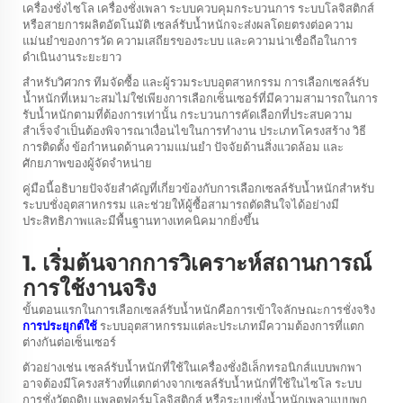
เครื่องชั่งไซโล เครื่องชั่งเพลา ระบบควบคุมกระบวนการ ระบบโลจิสติกส์
หรือสายการผลิตอัตโนมัติ เซลล์รับน้ำหนักจะส่งผลโดยตรงต่อความ
แม่นยำของการวัด ความเสถียรของระบบ และความน่าเชื่อถือในการ
ดำเนินงานระยะยาว
สำหรับวิศวกร ทีมจัดซื้อ และผู้รวมระบบอุตสาหกรรม การเลือกเซลล์รับ
น้ำหนักที่เหมาะสมไม่ใช่เพียงการเลือกเซ็นเซอร์ที่มีความสามารถในการ
รับน้ำหนักตามที่ต้องการเท่านั้น กระบวนการคัดเลือกที่ประสบความ
สำเร็จจำเป็นต้องพิจารณาเงื่อนไขในการทำงาน ประเภทโครงสร้าง วิธี
การติดตั้ง ข้อกำหนดด้านความแม่นยำ ปัจจัยด้านสิ่งแวดล้อม และ
ศักยภาพของผู้จัดจำหน่าย
คู่มือนี้อธิบายปัจจัยสำคัญที่เกี่ยวข้องกับการเลือกเซลล์รับน้ำหนักสำหรับ
ระบบชั่งอุตสาหกรรม และช่วยให้ผู้ซื้อสามารถตัดสินใจได้อย่างมี
ประสิทธิภาพและมีพื้นฐานทางเทคนิคมากยิ่งขึ้น
1. เริ่มต้นจากการวิเคราะห์สถานการณ์
การใช้งานจริง
ขั้นตอนแรกในการเลือกเซลล์รับน้ำหนักคือการเข้าใจลักษณะการชั่งจริง
การประยุกต์ใช้
ระบบอุตสาหกรรมแต่ละประเภทมีความต้องการที่แตก
ต่างกันต่อเซ็นเซอร์
ตัวอย่างเช่น เซลล์รับน้ำหนักที่ใช้ในเครื่องชั่งอิเล็กทรอนิกส์แบบพกพา
อาจต้องมีโครงสร้างที่แตกต่างจากเซลล์รับน้ำหนักที่ใช้ในไซโล ระบบ
การชั่งวัตถุดิบ แพลตฟอร์มโลจิสติกส์ หรือระบบชั่งน้ำหนักเพลาแบบพก