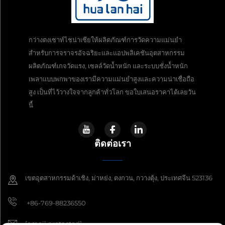
กว่างตงเซาท์ไชน่าเซียให้ผลิตภัณฑ์การวัดความแม่นยำ
สำหรับการจราจรอัจฉริยะและแอปพลิเคชันอุตสาหกรรม
ผลิตภัณฑ์เกจวัดแรง, เซลล์วัดน้ำหนัก และระบบชั่งน้ำหนัก
เพลาแบบพกพาของเรามีความแม่นยำสูงและความน่าเชื่อถือ
สูง เป็นที่ไว้วางใจจากลูกค้าทั่วโลก ขอใบเสนอราคาได้เลยวัน
นี้
ติดต่อเรา
เขตอุตสาหกรรมด้าเชิง, ม่าหย่ง, ตงกวน, กวางตุ้ง, ประเทศจีน 523136
+86-769-88236550
[email protected]