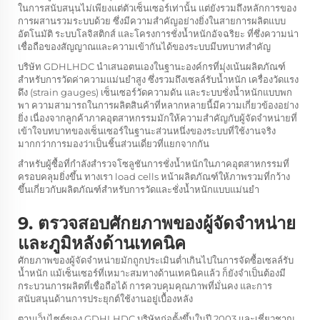
ในการสนับสนุนไม่เพียงแต่ตัวเซ็นเซอร์เท่านั้น แต่ยังรวมถึงหลักการของ
การผสานรวมระบบด้วย ซึ่งมีความสำคัญอย่างยิ่งในสายการผลิตแบบ
อัตโนมัติ ระบบโลจิสติกส์ และโครงการชั่งน้ำหนักอัจฉริยะ ที่ซึ่งความน่า
เชื่อถือของสัญญาณและความเข้ากันได้ของระบบมีบทบาทสำคัญ
บริษัท GDHLHDC นำเสนอตนเองในฐานะองค์กรที่มุ่งเน้นผลิตภัณฑ์
สำหรับการวัดค่าความแม่นยำสูง ซึ่งรวมถึงเซลล์รับน้ำหนัก เครื่องวัดแรง
ดึง (strain gauges) เซ็นเซอร์วัดความดัน และระบบชั่งน้ำหนักแบบพก
พา ความสามารถในการผลิตสินค้าที่หลากหลายนี้มีความเกี่ยวข้องอย่าง
ยิ่ง เนื่องจากลูกค้าภาคอุตสาหกรรมมักให้ความสำคัญกับผู้จัดจำหน่ายที่
เข้าใจบทบาทของเซ็นเซอร์ในฐานะส่วนหนึ่งของระบบที่ใช้งานจริง
มากกว่าการมองว่าเป็นชิ้นส่วนเดี่ยวที่แยกจากกัน
สำหรับผู้ซื้อที่กำลังสำรวจโซลูชันการชั่งน้ำหนักในภาคอุตสาหกรรมที่
ครอบคลุมยิ่งขึ้น ทางเรา
load cells
หน้าผลิตภัณฑ์ให้ภาพรวมที่กว้าง
ขึ้นเกี่ยวกับผลิตภัณฑ์สำหรับการวัดและชั่งน้ำหนักแบบแม่นยำ
9. ตรวจสอบศักยภาพของผู้จัดจำหน่าย
และภูมิหลังด้านเทคนิค
ศักยภาพของผู้จัดจำหน่ายมักถูกประเมินต่ำเกินไปในการจัดซื้อเซลล์รับ
น้ำหนัก แม้เซ็นเซอร์ที่เหมาะสมทางด้านเทคนิคแล้ว ก็ยังจำเป็นต้องมี
กระบวนการผลิตที่เชื่อถือได้ การควบคุมคุณภาพที่มั่นคง และการ
สนับสนุนด้านการประยุกต์ใช้งานอยู่เบื้องหลัง
ตามเว็บไซต์ของ GDHLHDC บริษัทก่อตั้งขึ้นในปี 2003 และเชี่ยวชาญ