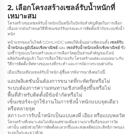
2. เลือกโครงสร้างเซลล์รับน้ำหนักที่
เหมาะสม
โครงสร้างของเซลล์รับน้ำหนักเป็นหนึ่งในปัจจัยสำคัญที่สุดในการเลือก
เนื่องจากมันกำหนดวิธีที่เซนเซอร์รับแรงและการติดตั้งเข้ากับระบบชั่งน้ำ
หนัก
หน้าแรกของเว็บไซต์ GDHLHDC แสดงให้เห็นอย่างชัดเจนทั้ง
เซลล์รับ
น้ำหนักอะลูมิเนียมเชิงพาณิชย์
และ
เซลล์รับน้ำหนักเหล็กเชิงพาณิชย์
ซึ่ง
บ่งชี้ว่ารูปแบบโครงสร้างและการเลือกวัสดุเป็นส่วนสำคัญของไลน์
ผลิตภัณฑ์อยู่แล้ว ในการเลือกใช้งานจริง โครงสร้างแต่ละแบบเหมาะกับ
วิธีการติดตั้ง ทิศทางของแรงที่กระทำ และการจัดวางระบบต่างกัน
เมื่อเปรียบเทียบเซลล์รับน้ำหนัก ผู้ซื้อควรพิจารณาสิ่งต่อไปนี้:
แอปพลิเคชันนั้นต้องการขนาดที่กะทัดรัดหรือไม่
ระบบต้องการความทนทานเชิงกลที่สูงขึ้นหรือไม่
พื้นที่สำหรับติดตั้งมีข้อจำกัดหรือไม่
เซ็นเซอร์จะถูกใช้งานในการชั่งน้ำหนักแบบจุดเดียว
หรือหลายจุด
สภาวะการรับน้ำหนักเป็นแบบคงที่ เอียง หรือแบบพลวัต
โครงสร้างที่เหมาะสมไม่เพียงแต่ช่วยเพิ่มความน่าเชื่อถือของการวัด
เท่านั้น แต่ยังช่วยให้การติดตั้งสะดวกขึ้นและส่งผลดีต่อประสิทธิภาพของ
ระบบในระยะยาวด้วย