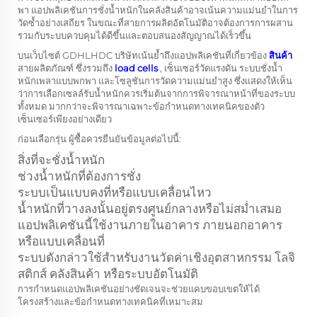
พา แอปพลิเคชันการชั่งน้ำหนักในคลังสินค้าอาจเน้นความแม่นยำในการ
วัดซ้ำอย่างเสถียร ในขณะที่สายการผลิตอัตโนมัติอาจต้องการการผสาน
รวมกับระบบควบคุมได้ดีขึ้นและตอบสนองสัญญาณได้เร็วขึ้น
บนเว็บไซต์ GDHLHDC บริษัทเน้นย้ำถึงแอปพลิเคชันที่เกี่ยวข้อง
สินค้า
สายผลิตภัณฑ์ ซึ่งรวมถึง
load cells
, เซ็นเซอร์วัดแรงดัน ระบบชั่งน้ำ
หนักเพลาแบบพกพา และโซลูชันการวัดความแม่นยำสูง ซึ่งแสดงให้เห็น
ว่าการเลือกเซลล์รับน้ำหนักควรเริ่มต้นจากการพิจารณาหน้าที่ของระบบ
ทั้งหมด มากกว่าจะพิจารณาเฉพาะข้อกำหนดทางเทคนิคของตัว
เซ็นเซอร์เพียงอย่างเดียว
ก่อนเลือกรุ่น ผู้ซื้อควรยืนยันข้อมูลต่อไปนี้:
สิ่งที่จะชั่งน้ำหนัก
ช่วงน้ำหนักที่ต้องการชั่ง
ระบบเป็นแบบคงที่หรือแบบเคลื่อนไหว
น้ำหนักที่วางลงนั้นอยู่ตรงศูนย์กลางหรือไม่สม่ำเสมอ
แอปพลิเคชันนี้ใช้งานภายในอาคาร ภายนอกอาคาร
หรือแบบเคลื่อนที่
ระบบดังกล่าวใช้สำหรับงานวัดค่าเชิงอุตสาหกรรม โลจิ
สติกส์ คลังสินค้า หรือระบบอัตโนมัติ
การกำหนดแอปพลิเคชันอย่างชัดเจนจะช่วยแคบขอบเขตให้ได้
โครงสร้างและข้อกำหนดทางเทคนิคที่เหมาะสม