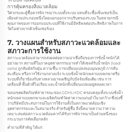
การคุ้มครองสิ่งแวดล้อม
วิศวกรและผู้ซื้อควรพิจารณาระบบทั้งระบบ แทนที่จะซื้อเซ็นเซอร์เป็น
เพียงส่วนประกอบหนึ่งโดยแยกออกจากบริบทของระบบ ในหลายกรณี
คุณภาพของการออกแบบระบบที่ใช้งานมีอิทธิพลต่อประสิทธิภาพในการ
วัดไม่ต่างจากตัวเซ็นเซอร์เอง
7. วางแผนสำหรับสภาวะแวดล้อมและ
สภาวะการใช้งาน
สภาวะแวดล้อมสามารถส่งผลต่อความน่าเชื่อถือของการชั่งน้ำหนักได้
อย่างมาก สถานที่ในภาคอุตสาหกรรมอาจทำให้เซลล์รับน้ำหนัก (load
cells) ถูกสัมผัสกับฝุ่น ความชื้น การเปลี่ยนแปลงของอุณหภูมิ การสั่น
สะเทือน หรือการใช้งานกลางแจ้ง ระบบชั่งน้ำหนักเพลาแบบพกพาหรือ
ระบบที่เกี่ยวข้องกับทางหลวงอาจเผชิญกับปัจจัยเพิ่มเติม เช่น การ
เคลื่อนที่ พื้นผิวที่ไม่เรียบ และน้ำหนักที่เปลี่ยนแปลงอยู่ตลอดเวลา
ขอบเขตผลิตภัณฑ์สาธารณะของ GDHLHDC ครอบคลุมทั้งระบบชั่งน้ำ
หนักเพลาแบบพกพาและผลิตภัณฑ์วัดค่าความแม่นยำในวงกว้าง ซึ่งบ่งชี้
ว่าบริษัทมีประสบการณ์ในการใช้งานทั้งในสภาพแวดล้อมเชิง
อุตสาหกรรมและในสนามจริง สำหรับผู้ซื้อ สิ่งนี้หมายความว่าความ
เหมาะสมต่อสภาวะแวดล้อมควรได้รับการพิจารณาเป็นส่วนหนึ่งของ
กระบวนการคัดเลือกหลัก
คำถามที่สำคัญ ได้แก่: