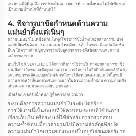
แนวทางที่ดีที่สุดคือการประเมินสภาวะการทำงานทั้งหมด ไม่ใช่เพียงแค่
เป้าหมายน้ำหนักที่กำหนดไว้
4. พิจารณาข้อกำหนดด้านความ
แม่นยำตั้งแต่เนิ่นๆ
ความแม่นยำไม่เหมือนกันในทุกโครงการชั่งน้ำหนักอุตสาหกรรม บาง
แอปพลิเคชันต้องการความแม่นยำระดับการค้า ในขณะที่แอปพลิเคชัน
อื่นๆ ให้ความสำคัญกับการวัดเชิงอุตสาหกรรมที่แข็งแกร่งและความ
เสถียรของระบบ
บนเว็บไซต์ GDHLHDC ได้กล่าวถึงการใช้งานในภาคอุตสาหกรรม ซึ่ง
รวมถึงการวัดขนาดเชิงอุตสาหกรรม การจัดการโลจิสติกส์และคลังสินค้า
และสายการผลิตแบบอัตโนมัติ กรณีการใช้งานแต่ละแบบเหล่านี้อาจมี
ความคาดหวังที่แตกต่างกันอย่างมากในด้านความซ้ำซ้อน ความเป็นเชิง
เส้น และความมั่นคงของสัญญาณออก
เมื่อเลือกเซลล์รับน้ำหนัก ผู้ซื้อควรสอบถามว่า
ระบบต้องการความแม่นยำในระดับใดจริง ๆ
การใช้งานนี้เป็นระบบที่ใช้ควบคุม ระบบที่ใช้ในการ
เรียกเก็บเงิน หรือระบบที่ใช้สำหรับการตรวจสอบ
ความซ้ำซ้อนเมื่อเวลาผ่านไปมีความสำคัญเพียงใด
ความแม่นยำโดยรวมของระบบขึ้นอยู่กับเซนเซอร์มาก