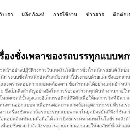
วกับเรา
ผลิตภัณฑ์
การใช้งาน
ข่าวสาร
ติดต่อเ
รื่องชั่งเพลาของรถบรรทุกแบบพ
าวหน้าอย่างปฏิวัติวงการในเทคโนโลยีการชั่งน้ำหนักรถยนต์ โดย
ัก ระบบชั่งน้ำหนักอันทันสมัยเหล่านี้ประกอบด้วยแผ่นชั่งแยกส่
และตรวจสอบความสอดคล้องตามข้อกำหนดได้อย่างแม่นยำ หน้าที่
อิสระ ซึ่งเป็นสิ่งสำคัญอย่างยิ่งในการรับรองว่ารถทุกคันทำงานภ
ลดเซลล์ขั้นสูงและอิเล็กทรอนิกส์ดิจิทัลเพื่อให้ผลการวัดที่มีควา
งที่ทนทานออกแบบมาเพื่อทนต่อสภาพแวดล้อมอุตสาหกรรมที่รุนแรง โด
 ๆ เครื่องชั่งเพลาล้อรถบรรทุกแบบพกพาในยุคปัจจุบันมีฟังก์ชันก
ือแอปพลิเคชันบนมือถือได้ สถาปัตยกรรมทางเทคโนโลยีรวมถึงตั
เทือน ซึ่งช่วยกำจัดสิ่งรบกวนจากภายนอกและให้ผลลัพธ์ที่สม่ำเส