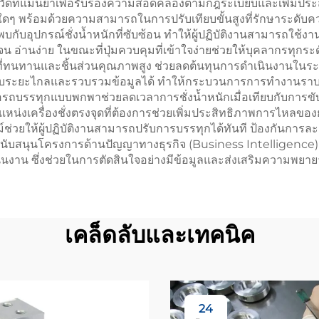
าการวัดที่แม่นยำเพื่อรับรองความสอดคล้องตามกฎระเบียบและเพิ่มปร
อมใดๆ พร้อมด้วยความสามารถในการปรับเทียบขั้นสูงที่รักษาระดับ
กพบกับอุปกรณ์ชั่งน้ำหนักที่ซับซ้อน ทำให้ผู้ปฏิบัติงานสามารถใช้
เจน อ่านง่าย ในขณะที่ปุ่มควบคุมที่เข้าใจง่ายช่วยให้บุคลากรทุ
งที่ทนทานและชิ้นส่วนคุณภาพสูง ช่วยลดต้นทุนการดำเนินงานในร
บระยะไกลและรวบรวมข้อมูลได้ ทำให้กระบวนการการทำงานราบรื่น
งล้อรถบรรทุกแบบพกพาช่วยลดเวลาการชั่งน้ำหนักเมื่อเทียบกับการขับร
แหน่งเครื่องชั่งตรงจุดที่ต้องการช่วยเพิ่มประสิทธิภาพการไหล
ม์ช่วยให้ผู้ปฏิบัติงานสามารถปรับการบรรทุกได้ทันที ป้องกันการล
บสนุนโครงการด้านปัญญาทางธุรกิจ (Business Intelligence) โด
งาน ซึ่งช่วยในการตัดสินใจอย่างมีข้อมูลและส่งเสริมความพยายา
เคล็ดลับและเทคนิค
24