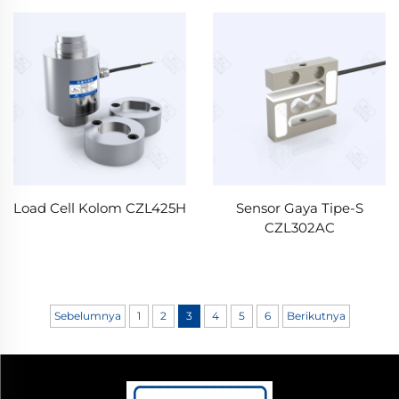
Load Cell Kolom CZL425H
Sensor Gaya Tipe-S
CZL302AC
Sebelumnya
1
2
3
4
5
6
Berikutnya