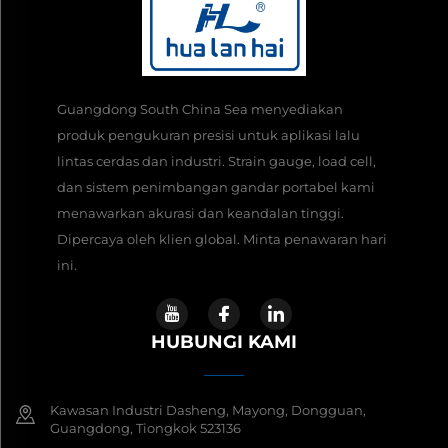
Guangdong South China Sea menyediakan
produk pengukuran presisi untuk aplikasi lalu
lintas cerdas dan industri. Strain gauge, load cell,
dan sistem penimbangan gandar portabel kami
menawarkan akurasi dan keandalan tinggi.
Dipercaya oleh klien global. Minta penawaran hari
ini.
HUBUNGI KAMI
Kawasan Industri Dasheng, Mayong, Dongguan,
Guangdong, Tiongkok 523136