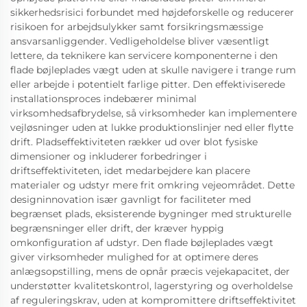
sikkerhedsrisici forbundet med højdeforskelle og reducerer
risikoen for arbejdsulykker samt forsikringsmæssige
ansvarsanliggender. Vedligeholdelse bliver væsentligt
lettere, da teknikere kan servicere komponenterne i den
flade bøjleplades vægt uden at skulle navigere i trange rum
eller arbejde i potentielt farlige pitter. Den effektiviserede
installationsproces indebærer minimal
virksomhedsafbrydelse, så virksomheder kan implementere
vejløsninger uden at lukke produktionslinjer ned eller flytte
drift. Pladseffektiviteten rækker ud over blot fysiske
dimensioner og inkluderer forbedringer i
driftseffektiviteten, idet medarbejdere kan placere
materialer og udstyr mere frit omkring vejeområdet. Dette
designinnovation især gavnligt for faciliteter med
begrænset plads, eksisterende bygninger med strukturelle
begrænsninger eller drift, der kræver hyppig
omkonfiguration af udstyr. Den flade bøjleplades vægt
giver virksomheder mulighed for at optimere deres
anlægsopstilling, mens de opnår præcis vejekapacitet, der
understøtter kvalitetskontrol, lagerstyring og overholdelse
af reguleringskrav, uden at kompromittere driftseffektivitet