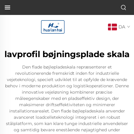
DA
lavprofil bøjningsplade skala
Den flade bøjlepladeskala repræsenterer et
revolutionerende fremskridt inden for industrielle
vejeteknologi, specielt udviklet til at opfylde de krævende
behov i moderne produktion og logistikoperationer. Denne
innovative vejeløsning kombinerer præcise
måleegenskaber med en pladseffektiv design, der
maksimerer driftseffektiviteten og minimerer
installationsarealet. Den flade bøjlepladeskala anvender
avanceret loadcelleteknologi integreret i en robust
stålplatform, som kan klare tunge industrielle anvendelser
og samtidig bevare enestående nøjagtighed under