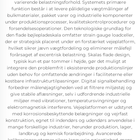
varierende belastningsforhold. Systemets primære
funktion består i at levere pålidelige vægtmålinger af
bulkmaterialer, pakket varer og industrielle komponenter
under produktionsprocesser, kvalitetskontrolprocedurer og
forsendelsesoperationer. Den teknologiske grundlag for
den flade bøjlepladeskala omfatter strain gauge loadceller,
der er strategisk placeret under en forstærket vejeplatform,
hvilket sikrer jævn vægtfordeling og eliminerer målefejl
forårsaget af excentrisk belastning. Skalas flade design,
typisk kun et par tommer i højde, gør det muligt at
integrere den problemfrit i eksisterende produktionslinjer
uden behov for omfattende ændringer i faciliteterne eller
kostbare infrastrukturtilpasninger. Digital signalbehandling
forbedrer målenøjagtigheden ved at filtrere miljøstøj og
give stabile aflæsninger, selv i udfordrende industrielle
miljøer med vibrationer, temperatursvingninger og
elektromagnetisk interferens. Vejeplatformen er udstyret
med korrosionsbeskyttende belægninger og vejrfast
konstruktion, egnet til indendørs og udendørs anvendelse i
mange forskellige industrier, herunder produktion, lager,
landbrug og kemisk forarbejdning. Avancerede