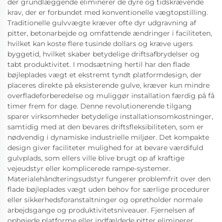
der grundlæggende eliminerer de dyre og tidskrævende
krav, der er forbundet med konventionelle vægtopstilling.
Traditionelle gulvvægte kræver ofte dyr udgravning af
pitter, betonarbejde og omfattende ændringer i faciliteten,
hvilket kan koste flere tusinde dollars og kræve ugers
byggetid, hvilket skaber betydelige driftsafbrydelser og
tabt produktivitet. I modsætning hertil har den flade
bøjleplades vægt et ekstremt tyndt platformdesign, der
placeres direkte på eksisterende gulve, kræver kun mindre
overfladeforberedelse og muliggør installation færdig på få
timer frem for dage. Denne revolutionerende tilgang
sparer virksomheder betydelige installationsomkostninger,
samtidig med at den bevares driftsfleksibiliteten, som er
nødvendig i dynamiske industrielle miljøer. Det kompakte
design giver faciliteter mulighed for at bevare værdifuld
gulvplads, som ellers ville blive brugt op af kraftige
vejeudstyr eller komplicerede rampe-systemer.
Materialehåndteringsudstyr fungerer problemfrit over den
flade bøjleplades vægt uden behov for særlige procedurer
eller sikkerhedsforanstaltninger og opretholder normale
arbejdsgange og produktivitetsniveauer. Fjernelsen af
ophøjede platforme eller indfældede pitter eliminerer