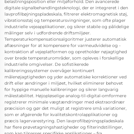
belastningsposition eller miljøforhold. Den avancerede
digitale signalbehandlingsteknologi, der er integreret i den
lavprofilbøjningspladeskala, filtrerer elektromagnetisk støj,
vibrationsstøj og temperatursvingninger, som ofte plager
industrielle vejeapplikationer, og sikrer stabile og pålidelige
målinger selv i udfordrende driftsmiljøer.
Temperaturkompensationsalgoritmer justerer automatisk
aflæsninger for at kompensere for varmeudvidelse og -
kontraktion af vejeplatformen og opretholder nøjagtighed
over brede temperaturområder, som opleves i forskellige
industrielle omgivelser. De sofistikerede
kalibreringssystemer overvåger kontinuert
målenøjagtigheden og yder automatiske korrektioner ved
drift eller ændringer i miljøet, hvilket eliminerer behovet
for hyppige manuelle kalibreringer og sikrer langvarig
målestabilitet. Højopløselige analog-til-digital-omformere
registrerer minimale vægtændringer med ekstraordinær
præcision og gør det muligt at registrere små variationer,
som er afgørende for kvalitetskontrolapplikationer og
præcis lagervarestyring. Den lavprofilbøjningspladeskala
har flere prøvetagningshastigheder og filterindstillinger,
som kan tilpasses specifikke applikationer – fra