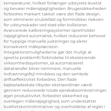
temperaturer, hvilket forlænger udstyrets levetid
og bevarer målenøjagtigheden. Brugersikkerheden
forbedres markant takket være det flade design,
som eliminerer snublefald og formindsker risikoen
for udstyrsskader ved stød eller kollisioner.
Avancerede kalibreringssystemer opretholder
nøjagtighed automatisk, hvilket reducerer behovet
for hyppige manuelle justeringer og sikrer
konsekvent målepræcision.
Integrationsmulighederne gør det muligt at
oprette problemfri forbindelse til eksisterende
virksomhedssystemer, så automatiseret
datatransfer bliver nemmere, manuelle
indtastningsfejl mindskes og den samlede
driftseffektivitet forbedres. Den flade
bøjlepladeskala tilbyder ekstraordinær værdi
gennem reducerede totale ejerskabsomkostninger,
øget produktivitet, forbedret sikkerhed og
overlegen målenøjagtighed, som understøtter
kvalitetskontrolinitiativer og overholdelse af regler i