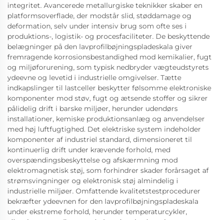
integritet. Avancerede metallurgiske teknikker skaber en
platformsoverflade, der modstår slid, støddamage og
deformation, selv under intensiv brug som ofte ses i
produktions-, logistik- og procesfaciliteter. De beskyttende
belægninger på den lavprofilbøjningspladeskala giver
fremragende korrosionsbestandighed mod kemikalier, fugt
og miljøforurening, som typisk nedbryder vægteudstyrets
ydeevne og levetid i industrielle omgivelser. Tætte
indkapslinger til lastceller beskytter følsomme elektroniske
komponenter mod støv, fugt og ætsende stoffer og sikrer
pålidelig drift i barske miljøer, herunder udendørs
installationer, kemiske produktionsanlæg og anvendelser
med høj luftfugtighed. Det elektriske system indeholder
komponenter af industriel standard, dimensioneret til
kontinuerlig drift under krævende forhold, med
overspændingsbeskyttelse og afskærmning mod
elektromagnetisk støj, som forhindrer skader forårsaget af
strømsvingninger og elektronisk støj almindelig i
industrielle miljøer. Omfattende kvalitetstestprocedurer
bekræfter ydeevnen for den lavprofilbøjningspladeskala
under ekstreme forhold, herunder temperaturcykler,