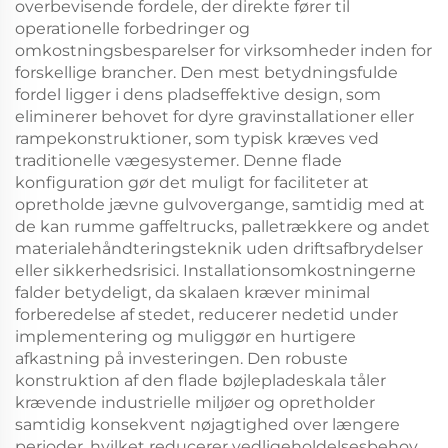
overbevisende fordele, der direkte fører til
operationelle forbedringer og
omkostningsbesparelser for virksomheder inden for
forskellige brancher. Den mest betydningsfulde
fordel ligger i dens pladseffektive design, som
eliminerer behovet for dyre gravinstallationer eller
rampekonstruktioner, som typisk kræves ved
traditionelle vægesystemer. Denne flade
konfiguration gør det muligt for faciliteter at
opretholde jævne gulvovergange, samtidig med at
de kan rumme gaffeltrucks, palletrækkere og andet
materialehåndteringsteknik uden driftsafbrydelser
eller sikkerhedsrisici. Installationsomkostningerne
falder betydeligt, da skalaen kræver minimal
forberedelse af stedet, reducerer nedetid under
implementering og muliggør en hurtigere
afkastning på investeringen. Den robuste
konstruktion af den flade bøjlepladeskala tåler
krævende industrielle miljøer og opretholder
samtidig konsekvent nøjagtighed over længere
perioder, hvilket reducerer vedligeholdelsesbehov