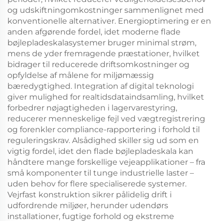
og udskiftningomkostninger sammenlignet med
konventionelle alternativer. Energioptimering er en
anden afgørende fordel, idet moderne flade
bøjlepladeskalasystemer bruger minimal strøm,
mens de yder fremragende præstationer, hvilket
bidrager til reducerede driftsomkostninger og
opfyldelse af målene for miljømæssig
bæredygtighed. Integration af digital teknologi
giver mulighed for realtidsdataindsamling, hvilket
forbedrer nøjagtigheden i lagervarestyring,
reducerer menneskelige fejl ved vægtregistrering
og forenkler compliance-rapportering i forhold til
reguleringskrav. Alsådighed skiller sig ud som en
vigtig fordel, idet den flade bøjlepladeskala kan
håndtere mange forskellige vejeapplikationer – fra
små komponenter til tunge industrielle laster –
uden behov for flere specialiserede systemer.
Vejrfast konstruktion sikrer pålidelig drift i
udfordrende miljøer, herunder udendørs
installationer, fugtige forhold og ekstreme