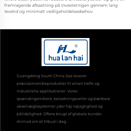
fremragende afkastning på investeringen gennem lang
levetid og minimalt vedligeholdelsesbehov.
Guangdong South China Sea leverer
præcisionsmåleprodukter til smart trafik og
industrielle applikationer. Vores
spændingsmålere, belastningsceller og bærbare
akselvægtssystemer yder høj nøjagtighed og
pålidelighed. Oftere brugt af globale kunder.
Anmod om et tilbud i dag.