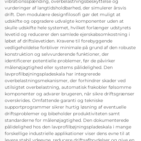
vibrationsspænding, overbelastningsbeskyttelse og
vurderinger af langtidsholdbarhed, der simulerer årsvis
drift. Den modulære designfilosofi gør det muligt at
udskifte og opgradere udvalgte komponenter uden at
skulle udskifte hele systemet, hvilket forlænger udstyrets
levetid og reducerer den samlede ejerskabsomkostning i
løbet af driftslevetiden. Kravene til forebyggende
vedligeholdelse forbliver minimale på grund af den robuste
konstruktion og selvvurderende funktioner, der
identificerer potentielle problemer, før de påvirker
målenøjagtighed eller systems pålidelighed. Den
lavprofilbøjningspladeskala har integrerede
overbelastningsmekanismer, der forhindrer skader ved
utilsigtet overbelastning, automatisk frakobler følsomme
komponenter og advarer brugeren, når sikre driftsgrænser
overskrides. Omfattende garanti og tekniske
supportprogrammer sikrer hurtig løsning af eventuelle
driftsproblemer og bibeholder produktiviteten samt
standarderne for målenøjagtighed. Den dokumenterede
pålidelighed hos den lavprofilbøjningspladeskala i mange
forskellige industrielle applikationer viser dens evne til at
levere stabil ydeevne, reducere driftsafbrydelser og give en